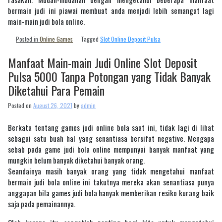
bermain judi ini piawai membuat anda menjadi lebih semangat lagi
main-main judi bola online.
Posted in
Online Games
Tagged
Slot Online Deposit Pulsa
Manfaat Main-main Judi Online Slot Deposit
Pulsa 5000 Tanpa Potongan yang Tidak Banyak
Diketahui Para Pemain
Posted on
August 26, 2021
by
admin
Berkata tentang games judi online bola saat ini, tidak lagi di lihat
sebagai satu buah hal yang senantiasa bersifat negative. Mengapa
sebab pada game judi bola online mempunyai banyak manfaat yang
mungkin belum banyak diketahui banyak orang.
Seandainya masih banyak orang yang tidak mengetahui manfaat
bermain judi bola online ini takutnya mereka akan senantiasa punya
anggapan bila games judi bola hanyak memberikan resiko kurang baik
saja pada pemainannya.