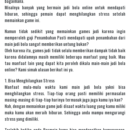
bagaimana.
Misalnya banyak yang bermain judi bola online untuk mendapati
hiburan, sehingga pemain dapat menghilangkan stress setelah
memainkan game ini.
Namun tidak sedikit yang memainkan games judi karena ingin
memperoleh gaji Penambahan Pasti mendapati upah penambahan dari
main judi bola sangat memberikan untung bukan?
Oleh karena itu, games judi tidak selalu memberikan dampak tidak baik
karena didalamnya masih memiliki beberapa manfaat yang baik. Mau
tau manfaat lain yang dapat kita peroleh dikala main-main judi bola
online? Kami simak ulasan berikut ini ya.
1. Bisa Menghilangkan Stress
Manfaat mula-mula waktu kami main judi bola yakni bisa
menghilangkan stress. Tiap-tiap orang pasti memiliki permasalan
masing-masing di tiap-tiap harinya termasuk juga juga kamu iya kan?
Nah, dengan memainkan game judi disaat waktu luang yang kamu miliki
maka kamu akan meraih hiburan. Sehingga anda mampu mengurangi
stress yang dimiliki.
Terlebih ketika anda Bermain kamu bisa mendapatkan kemenangan,