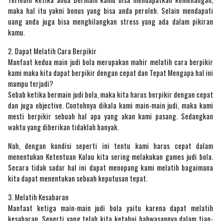
maka hal itu yakni bonus yang bisa anda peroleh. Selain mendapati
uang anda juga bisa menghilangkan stress yang ada dalam pikiran
kamu.
2. Dapat Melatih Cara Berpikir
Manfaat kedua main judi bola merupakan mahir melatih cara berpikir
kami maka kita dapat berpikir dengan cepat dan Tepat Mengapa hal ini
mampu terjadi?
Sebab ketika bermain judi bola, maka kita harus berpikir dengan cepat
dan juga objective. Contohnya dikala kami main-main judi, maka kami
mesti berpikir sebuah hal apa yang akan kami pasang. Sedangkan
waktu yang diberikan tidaklah banyak.
Nah, dengan kondisi seperti ini tentu kami harus cepat dalam
menentukan Ketentuan Kalau kita sering melakukan games judi bola.
Secara tidak sadar hal ini dapat menopang kami melatih bagaimana
kita dapat menentukan sebuah keputusan tepat.
3. Melatih Kesabaran
Manfaat ketiga main-main judi bola yaitu karena dapat melatih
kesabaran. Seperti yang telah kita ketahui bahwasannya dalam tiap-