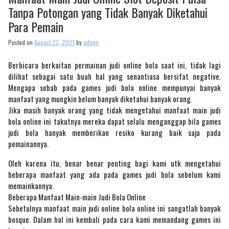
Tanpa Potongan yang Tidak Banyak Diketahui
Para Pemain
Posted on
August 23, 2021
by
admin
Berbicara berkaitan permainan judi online bola saat ini, tidak lagi
dilihat sebagai satu buah hal yang senantiasa bersifat negative.
Mengapa sebab pada games judi bola online mempunyai banyak
manfaat yang mungkin belum banyak diketahui banyak orang.
Jika masih banyak orang yang tidak mengetahui manfaat main judi
bola online ini takutnya mereka dapat selalu menganggap bila games
judi bola hanyak memberikan resiko kurang baik saja pada
pemainannya.
Oleh karena itu, benar benar penting bagi kami utk mengetahui
beberapa manfaat yang ada pada games judi bola sebelum kami
memainkannya.
Beberapa Manfaat Main-main Judi Bola Online
Sebetulnya manfaat main judi online bola online ini sangatlah banyak
bosque. Dalam hal ini kembali pada cara kami memandang games ini