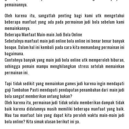
pemainannya.
Oleh karena itu, sangatlah penting bagi kami utk mengetahui
beberapa manfaat yang ada pada permainan judi bola sebelum kami
memainkannya.
Beberapa Manfaat Main-main Judi Bola Online
Sebetulnya manfaat main judi online bola online ini benar benar banyak
bosque. Dalam hal ini kembali pada cara kita memandang permainan ini
bagaimana.
Contohnya banyak yang main judi bola online utk memperoleh hiburan,
sehingga pemain mampu menghilangkan stress setelah memainkan
permainan ini.
Tapi tidak sedikit yang memainkan games judi karena ingin mendapati
gaji Tambahan Pasti mendapati pendapatan penambahan dari main judi
bola sangat memberikan untung bukan?
Oleh karena itu, permainan judi tidak selalu memberikan dampak tidak
baik karena didalamnya masih memiliki beberapa manfaat yang baik.
Mau tau manfaat lain yang dapat kita peroleh waktu main-main judi
bola online? Kita simak ulasan berikut ini ya.