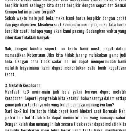
berpikir kami sehingga kita dapat berpikir dengan cepat dan Sesuai
Kenapa hal ini piawai terjadi?
Sebab waktu main judi bola, maka kami harus berpikir dengan cepat
dan juga objective. Misalnya saat kami main-main judi, maka kita harus
berpikir suatu hal apa yang akan kami pasang. Sedangkan waktu yang
diberikan tidaklah banyak.
Nah, dengan kondisi seperti ini tentu kami mesti cepat dalam
memastikan Ketentuan Jika kita tidak jarang melakukan game judi
bola. Dengan cara tidak sadar hal ini dapat mempermudah kami
melatih bagaimana kami dapat menentukan satu buah keputusan
tepat.
3. Melatih Kesabaran
Manfaat ke3 main-main judi bola yakni karena dapat melatih
kesabaran. Seperti yang telah kita ketahui bahwasannya dalam setiap
game judi itu tentunya ada yang kalah dan juga menang iya kan?
Dari ke-2 hal itu tentu tidak dapat kami hindari saat Bermain Nah,
justru dari hal itulah kita dapat menuntut ilmu yang namanya sabar.
Dengan kalah dan menang inilah secara tidak sadar dapat melatih kita
memiliki kesabaran yang lebih besar yang tentu bakal memberikan