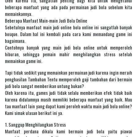
Oleh karena itu, sangatlah penting bagi kita untuk mengetahui
beberapa manfaat yang ada pada permainan judi bola sebelum kita
memainkannya.
Beberapa Manfaat Main-main Judi Bola Online
Sebetulnya manfaat main judi online bola online ini sangatlah banyak
bosque. Dalam hal ini kembali pada cara kami memandang game ini
bagaimana.
Contohnya banyak yang main judi bola online untuk memperoleh
hiburan, sehingga pemain mahir menghilangkan stress setelah
memainkan game ini.
Tapi tidak sedikit yang memainkan permainan judi karena ingin meraih
penghasilan Tambahan Tentu memperoleh gaji tambahan dari bermain
judi bola sangat memberikan untung bukan?
Oleh karena itu, games judi tidak selalu memberikan efek tidak baik
karena didalamnya masih memiliki beberapa manfaat yang baik. Mau
tau manfaat lain yang dapat kami peroleh waktu main judi bola online?
Kami simak ulasan berikut ini ya.
1. Sanggup Menghilangkan Stress
Manfaat perdana dikala kami bermain judi bola yaitu piawai