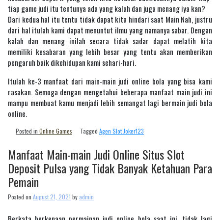
tiap game judi itu tentunya ada yang kalah dan juga menang iya kan?
Dari kedua hal itu tentu tidak dapat kita hindari saat Main Nah, justru
dari hal itulah kami dapat menuntut ilmu yang namanya sabar. Dengan
kalah dan menang inilah secara tidak sadar dapat melatih kita
memiliki kesabaran yang lebih besar yang tentu akan memberikan
pengaruh baik dikehidupan kami sehari-hari.
Itulah ke-3 manfaat dari main-main judi online bola yang bisa kami
rasakan. Semoga dengan mengetahui beberapa manfaat main judi ini
mampu membuat kamu menjadi lebih semangat lagi bermain judi bola
online.
Posted in
Online Games
Tagged
Agen Slot Joker123
Manfaat Main-main Judi Online Situs Slot
Deposit Pulsa yang Tidak Banyak Ketahuan Para
Pemain
Posted on
August 21, 2021
by
admin
Berkata berkenaan permainan judi online bola saat ini, tidak lagi