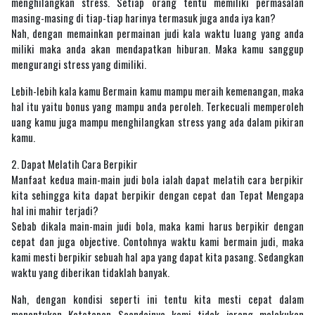
menghilangkan stress. Setiap orang tentu memiliki permasalan
masing-masing di tiap-tiap harinya termasuk juga anda iya kan?
Nah, dengan memainkan permainan judi kala waktu luang yang anda
miliki maka anda akan mendapatkan hiburan. Maka kamu sanggup
mengurangi stress yang dimiliki.
Lebih-lebih kala kamu Bermain kamu mampu meraih kemenangan, maka
hal itu yaitu bonus yang mampu anda peroleh. Terkecuali memperoleh
uang kamu juga mampu menghilangkan stress yang ada dalam pikiran
kamu.
2. Dapat Melatih Cara Berpikir
Manfaat kedua main-main judi bola ialah dapat melatih cara berpikir
kita sehingga kita dapat berpikir dengan cepat dan Tepat Mengapa
hal ini mahir terjadi?
Sebab dikala main-main judi bola, maka kami harus berpikir dengan
cepat dan juga objective. Contohnya waktu kami bermain judi, maka
kami mesti berpikir sebuah hal apa yang dapat kita pasang. Sedangkan
waktu yang diberikan tidaklah banyak.
Nah, dengan kondisi seperti ini tentu kita mesti cepat dalam
menentukan Ketetapan Seandainya kami tidak jarang melakukan