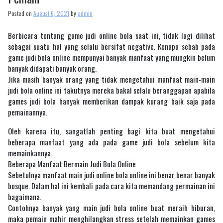
Posted on
August 6, 2021
by
admin
Berbicara tentang game judi online bola saat ini, tidak lagi dilihat
sebagai suatu hal yang selalu bersifat negative. Kenapa sebab pada
game judi bola online mempunyai banyak manfaat yang mungkin belum
banyak didapati banyak orang.
Jika masih banyak orang yang tidak mengetahui manfaat main-main
judi bola online ini takutnya mereka bakal selalu beranggapan apabila
games judi bola hanyak memberikan dampak kurang baik saja pada
pemainannya.
Oleh karena itu, sangatlah penting bagi kita buat mengetahui
beberapa manfaat yang ada pada game judi bola sebelum kita
memainkannya.
Beberapa Manfaat Bermain Judi Bola Online
Sebetulnya manfaat main judi online bola online ini benar benar banyak
bosque. Dalam hal ini kembali pada cara kita memandang permainan ini
bagaimana.
Contohnya banyak yang main judi bola online buat meraih hiburan,
maka pemain mahir menghilangkan stress setelah memainkan games