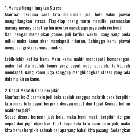
1. Mampu Menghilangkan Stress
Manfaat perdana saat kita main-main judi bola yakni piawai
menghilangkan stress. Tiap-tiap orang tentu memiliki permasalan
masing-masing di setiap harinya termasuk juga juga anda iya kan?
Nah, dengan memainkan games judi ketika waktu luang yang anda
miliki maka kamu akan mendapati hiburan. Sehingga kamu piawai
mengurangi stress yang dimiliki.
Lebih-lebih ketika kamu Main kamu mahir mendapati kemenangan,
maka hal itu adalah bonus yang dapat anda peroleh. Terkecuali
mendapati uang kamu juga sanggup menghilangkan stress yang ada
dalam pikiran kamu.
2. Dapat Melatih Cara Berpikir
Manfaat ke-2 bermain judi bola adalah sanggup melatih cara berpikir
kita maka kita dapat berpikir dengan cepat dan Tepat Kenapa hal ini
mahir terjadi?
Sebab disaat bermain judi bola, maka kami mesti berpikir dengan
cepat dan juga objective. Contohnya kala kita main-main judi, maka
kita harus berpikir sebuah hal apa yang bakal kita pasang. Sedangkan