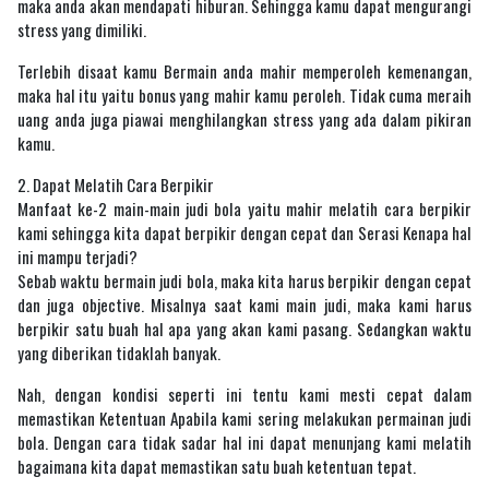
maka anda akan mendapati hiburan. Sehingga kamu dapat mengurangi
stress yang dimiliki.
Terlebih disaat kamu Bermain anda mahir memperoleh kemenangan,
maka hal itu yaitu bonus yang mahir kamu peroleh. Tidak cuma meraih
uang anda juga piawai menghilangkan stress yang ada dalam pikiran
kamu.
2. Dapat Melatih Cara Berpikir
Manfaat ke-2 main-main judi bola yaitu mahir melatih cara berpikir
kami sehingga kita dapat berpikir dengan cepat dan Serasi Kenapa hal
ini mampu terjadi?
Sebab waktu bermain judi bola, maka kita harus berpikir dengan cepat
dan juga objective. Misalnya saat kami main judi, maka kami harus
berpikir satu buah hal apa yang akan kami pasang. Sedangkan waktu
yang diberikan tidaklah banyak.
Nah, dengan kondisi seperti ini tentu kami mesti cepat dalam
memastikan Ketentuan Apabila kami sering melakukan permainan judi
bola. Dengan cara tidak sadar hal ini dapat menunjang kami melatih
bagaimana kita dapat memastikan satu buah ketentuan tepat.