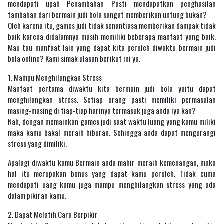
mendapati upah Penambahan Pasti mendapatkan penghasilan
tambahan dari bermain judi bola sangat memberikan untung bukan?
Oleh karena itu, games judi tidak senantiasa memberikan dampak tidak
baik karena didalamnya masih memiliki beberapa manfaat yang baik.
Mau tau manfaat lain yang dapat kita peroleh diwaktu bermain judi
bola online? Kami simak ulasan berikut ini ya.
1. Mampu Menghilangkan Stress
Manfaat pertama diwaktu kita bermain judi bola yaitu dapat
menghilangkan stress. Setiap orang pasti memiliki permasalan
masing-masing di tiap-tiap harinya termasuk juga anda iya kan?
Nah, dengan memainkan games judi saat waktu luang yang kamu miliki
maka kamu bakal meraih hiburan. Sehingga anda dapat mengurangi
stress yang dimiliki.
Apalagi diwaktu kamu Bermain anda mahir meraih kemenangan, maka
hal itu merupakan bonus yang dapat kamu peroleh. Tidak cuma
mendapati uang kamu juga mampu menghilangkan stress yang ada
dalam pikiran kamu.
2. Dapat Melatih Cara Berpikir