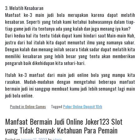
3. Melatih Kesabaran
Manfaat ke-3 main judi bola merupakan karena dapat melatih
kesabaran. Seperti yang telah kami ketahui bahwasannya dalam tiap-
tiap game judi itu tentunya ada yang kalah dan juga menang iya kan?
Dari kedua hal itu tentu tidak dapat kami hindari saat Main-main Nah,
justru dari hal itulah kita dapat menuntut ilmu yang namanya sabar.
Dengan kalah dan menang inilah secara tidak sadar dapat melatih kita
memiliki kesabaran yang lebih besar yang tentu akan memberikan
pengaruh baik dikehidupan kita sehari-hari.
Itulah ke-3 manfaat dari main judi online bola yang mampu kita
rasakan. Mudah-mudahan dengan mengetahui beberapa manfaat
bermain judi ini sanggup membuat kamu jadi lebih semangat lagi main
judi bola online.
Posted in
Online Games
Tagged
Poker Online Deposit 10rb
Manfaat Bermain Judi Online Joker123 Slot
yang Tidak Banyak Ketahuan Para Pemain
Posted on
January 17, 2022
by
admin