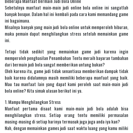
Beberapa Manfaat Bermain Judi Bola Online
Sebetulnya manfaat main-main judi online bola online ini sangatlah
banyak bosque. Dalam hal ini kembali pada cara kami memandang game
ini bagaimana.
Misalnya banyak yang main judi bola online untuk memperoleh hiburan,
maka pemain dapat menghilangkan stress setelah memainkan game
ini.
Tetapi tidak sedikit yang memainkan game judi karena ingin
memperoleh penghasilan Penambahan Tentu meraih bayaran tambahan
dari bermain judi bola sangat memberikan untung bukan?
Oleh karena itu, game judi tidak senantiasa memberikan dampak tidak
baik karena didalamnya masih memiliki beberapa manfaat yang baik.
Mau tau manfaat lain yang dapat kami peroleh saat main-main judi
bola online? Kita simak ulasan berikut ini ya.
1. Mampu Menghilangkan Stress
Manfaat pertama disaat kami main-main judi bola adalah bisa
menghilangkan stress. Setiap orang tentu memiliki permasalan
masing-masing di setiap harinya termasuk juga juga anda iya kan?
Nah, dengan memainkan games judi saat waktu luang yang kamu miliki