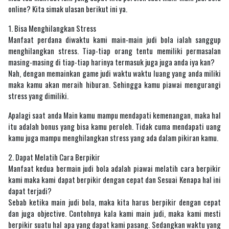
online? Kita simak ulasan berikut ini ya.
1. Bisa Menghilangkan Stress
Manfaat perdana diwaktu kami main-main judi bola ialah sanggup
menghilangkan stress. Tiap-tiap orang tentu memiliki permasalan
masing-masing di tiap-tiap harinya termasuk juga juga anda iya kan?
Nah, dengan memainkan game judi waktu waktu luang yang anda miliki
maka kamu akan meraih hiburan. Sehingga kamu piawai mengurangi
stress yang dimiliki.
Apalagi saat anda Main kamu mampu mendapati kemenangan, maka hal
itu adalah bonus yang bisa kamu peroleh. Tidak cuma mendapati uang
kamu juga mampu menghilangkan stress yang ada dalam pikiran kamu.
2. Dapat Melatih Cara Berpikir
Manfaat kedua bermain judi bola adalah piawai melatih cara berpikir
kami maka kami dapat berpikir dengan cepat dan Sesuai Kenapa hal ini
dapat terjadi?
Sebab ketika main judi bola, maka kita harus berpikir dengan cepat
dan juga objective. Contohnya kala kami main judi, maka kami mesti
berpikir suatu hal apa yang dapat kami pasang. Sedangkan waktu yang