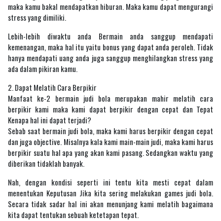
maka kamu bakal mendapatkan hiburan. Maka kamu dapat mengurangi
stress yang dimiliki.
Lebih-lebih diwaktu anda Bermain anda sanggup mendapati
kemenangan, maka hal itu yaitu bonus yang dapat anda peroleh. Tidak
hanya mendapati uang anda juga sanggup menghilangkan stress yang
ada dalam pikiran kamu.
2. Dapat Melatih Cara Berpikir
Manfaat ke-2 bermain judi bola merupakan mahir melatih cara
berpikir kami maka kami dapat berpikir dengan cepat dan Tepat
Kenapa hal ini dapat terjadi?
Sebab saat bermain judi bola, maka kami harus berpikir dengan cepat
dan juga objective. Misalnya kala kami main-main judi, maka kami harus
berpikir suatu hal apa yang akan kami pasang. Sedangkan waktu yang
diberikan tidaklah banyak.
Nah, dengan kondisi seperti ini tentu kita mesti cepat dalam
menentukan Keputusan Jika kita sering melakukan games judi bola.
Secara tidak sadar hal ini akan menunjang kami melatih bagaimana
kita dapat tentukan sebuah ketetapan tepat.