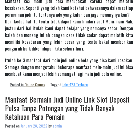
Manfaat ke3 main judi bola merupakan karena dapat melatih
kesabaran. Seperti yang telah kami ketahui bahwasannya dalam setiap
permainan judi itu tentunya ada yang kalah dan juga menang iya kan?
Dari kedua hal itu tentu tidak dapat kami hindari saat Main-main Nah,
justru dari hal itulah kami dapat belajar yang namanya sabar. Dengan
kalah dan menang inilah dengan cara tidak sadar dapat melatih kita
memiliki kesabaran yang lebih besar yang tentu bakal memberikan
pengaruh baik dikehidupan kita sehari-hari.
Itulah ke-3 manfaat dari main judi online bola yang bisa kami rasakan.
Semoga dengan mengetahui beberapa manfaat main-main judi ini bisa
membuat kamu menjadi lebih semangat lagi main judi bola online.
Posted in
Online Games
Tagged
Joker123 Terbaru
Manfaat Bermain Judi Online Link Slot Deposit
Pulsa Tanpa Potongan yang Tidak Banyak
Ketahuan Para Pemain
Posted on
January 28, 2022
by
admin