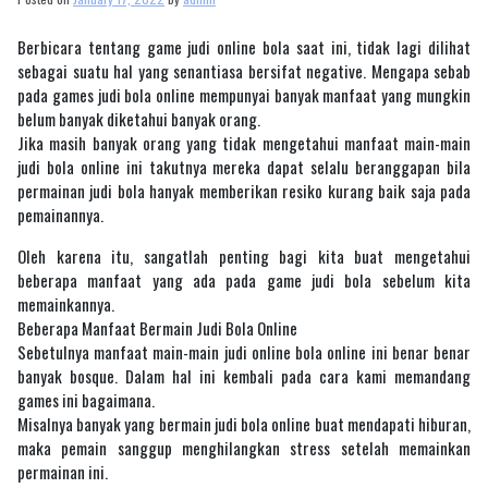
Berbicara tentang game judi online bola saat ini, tidak lagi dilihat
sebagai suatu hal yang senantiasa bersifat negative. Mengapa sebab
pada games judi bola online mempunyai banyak manfaat yang mungkin
belum banyak diketahui banyak orang.
Jika masih banyak orang yang tidak mengetahui manfaat main-main
judi bola online ini takutnya mereka dapat selalu beranggapan bila
permainan judi bola hanyak memberikan resiko kurang baik saja pada
pemainannya.
Oleh karena itu, sangatlah penting bagi kita buat mengetahui
beberapa manfaat yang ada pada game judi bola sebelum kita
memainkannya.
Beberapa Manfaat Bermain Judi Bola Online
Sebetulnya manfaat main-main judi online bola online ini benar benar
banyak bosque. Dalam hal ini kembali pada cara kami memandang
games ini bagaimana.
Misalnya banyak yang bermain judi bola online buat mendapati hiburan,
maka pemain sanggup menghilangkan stress setelah memainkan
permainan ini.