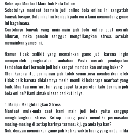
Beberapa Manfaat Main Judi Bola Online
Sebetulnya manfaat bermain judi online bola online ini sangatlah
banyak bosque. Dalam hal ini kembali pada cara kami memandang game
ini bagaimana.
Contohnya banyak yang main-main judi bola online buat meraih
hiburan, maka pemain sanggup menghilangkan stress setelah
memainkan games ini.
Namun tidak sedikit yang memainkan game judi karena ingin
memperoleh penghasilan Tambahan Pasti meraih pendapatan
tambahan dari bermain judi bola sangat memberikan untung bukan?
Oleh karena itu, permainan judi tidak senantiasa memberikan efek
tidak baik karena didalamnya masih memiliki beberapa manfaat yang
baik. Mau tau manfaat lain yang dapat kita peroleh kala bermain judi
bola online? Kami simak ulasan berikut ini ya.
1. Mampu Menghilangkan Stress
Manfaat mula-mula saat kami main judi bola yaitu sanggup
menghilangkan stress. Setiap orang pasti memiliki permasalan
masing-masing di setiap harinya termasuk juga anda iya kan?
Nah, dengan memainkan game judi ketika waktu luang yang anda miliki