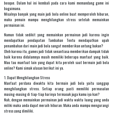
bosque. Dalam hal ini kembali pada cara kami memandang game ini
bagaimana.
Misalnya banyak yang main judi bola online buat memperoleh hiburan,
maka pemain mampu menghilangkan stress setelah memainkan
permainan ini.
Namun tidak sedikit yang memainkan permainan judi karena ingin
mendapatkan pendapatan Tambahan Tentu mendapatkan upah
penambahan dari main judi bola sangat memberikan untung bukan?
Oleh karena itu, games judi tidak senantiasa memberikan dampak tidak
baik karena didalamnya masih memiliki beberapa manfaat yang baik.
Mau tau manfaat lain yang dapat kita peroleh saat bermain judi bola
online? Kami simak ulasan berikut ini ya.
1. Dapat Menghilangkan Stress
Manfaat perdana diwaktu kita bermain judi bola yaitu sanggup
menghilangkan stress. Setiap orang pasti memiliki permasalan
masing-masing di tiap-tiap harinya termasuk juga kamu iya kan?
Nah, dengan memainkan permainan judi waktu waktu luang yang anda
miliki maka anda dapat meraih hiburan. Maka anda mampu mengurangi
stress yang dimiliki.