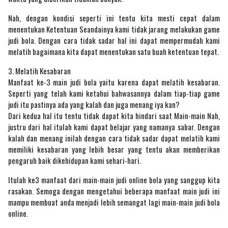
Nah, dengan kondisi seperti ini tentu kita mesti cepat dalam
menentukan Ketentuan Seandainya kami tidak jarang melakukan game
judi bola. Dengan cara tidak sadar hal ini dapat mempermudah kami
melatih bagaimana kita dapat menentukan satu buah ketentuan tepat.
3. Melatih Kesabaran
Manfaat ke-3 main judi bola yaitu karena dapat melatih kesabaran.
Seperti yang telah kami ketahui bahwasannya dalam tiap-tiap game
judi itu pastinya ada yang kalah dan juga menang iya kan?
Dari kedua hal itu tentu tidak dapat kita hindari saat Main-main Nah,
justru dari hal itulah kami dapat belajar yang namanya sabar. Dengan
kalah dan menang inilah dengan cara tidak sadar dapat melatih kami
memiliki kesabaran yang lebih besar yang tentu akan memberikan
pengaruh baik dikehidupan kami sehari-hari.
Itulah ke3 manfaat dari main-main judi online bola yang sanggup kita
rasakan. Semoga dengan mengetahui beberapa manfaat main judi ini
mampu membuat anda menjadi lebih semangat lagi main-main judi bola
online.