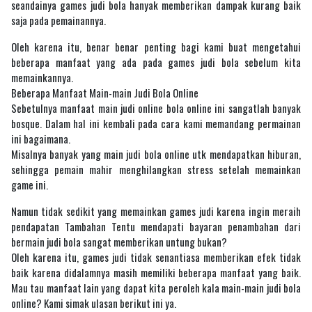
seandainya games judi bola hanyak memberikan dampak kurang baik
saja pada pemainannya.
Oleh karena itu, benar benar penting bagi kami buat mengetahui
beberapa manfaat yang ada pada games judi bola sebelum kita
memainkannya.
Beberapa Manfaat Main-main Judi Bola Online
Sebetulnya manfaat main judi online bola online ini sangatlah banyak
bosque. Dalam hal ini kembali pada cara kami memandang permainan
ini bagaimana.
Misalnya banyak yang main judi bola online utk mendapatkan hiburan,
sehingga pemain mahir menghilangkan stress setelah memainkan
game ini.
Namun tidak sedikit yang memainkan games judi karena ingin meraih
pendapatan Tambahan Tentu mendapati bayaran penambahan dari
bermain judi bola sangat memberikan untung bukan?
Oleh karena itu, games judi tidak senantiasa memberikan efek tidak
baik karena didalamnya masih memiliki beberapa manfaat yang baik.
Mau tau manfaat lain yang dapat kita peroleh kala main-main judi bola
online? Kami simak ulasan berikut ini ya.