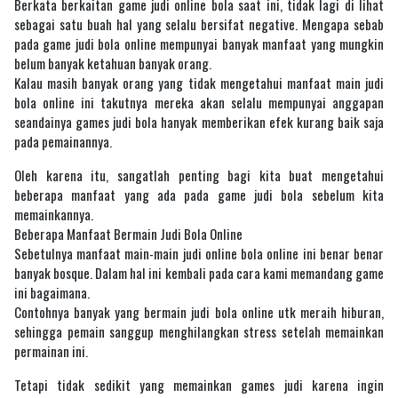
Berkata berkaitan game judi online bola saat ini, tidak lagi di lihat
sebagai satu buah hal yang selalu bersifat negative. Mengapa sebab
pada game judi bola online mempunyai banyak manfaat yang mungkin
belum banyak ketahuan banyak orang.
Kalau masih banyak orang yang tidak mengetahui manfaat main judi
bola online ini takutnya mereka akan selalu mempunyai anggapan
seandainya games judi bola hanyak memberikan efek kurang baik saja
pada pemainannya.
Oleh karena itu, sangatlah penting bagi kita buat mengetahui
beberapa manfaat yang ada pada game judi bola sebelum kita
memainkannya.
Beberapa Manfaat Bermain Judi Bola Online
Sebetulnya manfaat main-main judi online bola online ini benar benar
banyak bosque. Dalam hal ini kembali pada cara kami memandang game
ini bagaimana.
Contohnya banyak yang bermain judi bola online utk meraih hiburan,
sehingga pemain sanggup menghilangkan stress setelah memainkan
permainan ini.
Tetapi tidak sedikit yang memainkan games judi karena ingin