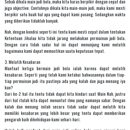
Sebab dikala main judi bola, maka kita harus berpikir dengan cepat dan
juga objective. Contohnya dikala kita main-main judi, maka kami mesti
berpikir satu buah hal apa yang dapat kami pasang. Sedangkan waktu
yang diberikan tidaklah banyak.
Nah, dengan kondisi seperti ini tentu kami mesti cepat dalam tentukan
Ketentuan Jikalau kita tidak jarang melakukan permainan judi bola.
Dengan cara tidak sadar hal ini dapat menunjang kami melatih
bagaimana kami dapat memastikan suatu keputusan tepat.
3. Melatih Kesabaran
Manfaat ketiga bermain judi bola ialah karena dapat melatih
kesabaran. Seperti yang telah kami ketahui bahwasannya dalam tiap-
tiap permainan judi itu pastinya ada yang kalah dan juga menang iya
kan?
Dari ke-2 hal itu tentu tidak dapat kita hindari saat Main Nah, justru
dari hal itulah kita dapat menuntut ilmu yang namanya sabar. Dengan
kalah dan menang inilah secara tidak sadar dapat melatih kita
memiliki kesabaran yang lebih besar yang tentu dapat memberikan
pengaruh baik dikehidupan kami sehari-hari.