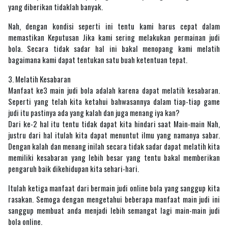
yang diberikan tidaklah banyak.
Nah, dengan kondisi seperti ini tentu kami harus cepat dalam
memastikan Keputusan Jika kami sering melakukan permainan judi
bola. Secara tidak sadar hal ini bakal menopang kami melatih
bagaimana kami dapat tentukan satu buah ketentuan tepat.
3. Melatih Kesabaran
Manfaat ke3 main judi bola adalah karena dapat melatih kesabaran.
Seperti yang telah kita ketahui bahwasannya dalam tiap-tiap game
judi itu pastinya ada yang kalah dan juga menang iya kan?
Dari ke-2 hal itu tentu tidak dapat kita hindari saat Main-main Nah,
justru dari hal itulah kita dapat menuntut ilmu yang namanya sabar.
Dengan kalah dan menang inilah secara tidak sadar dapat melatih kita
memiliki kesabaran yang lebih besar yang tentu bakal memberikan
pengaruh baik dikehidupan kita sehari-hari.
Itulah ketiga manfaat dari bermain judi online bola yang sanggup kita
rasakan. Semoga dengan mengetahui beberapa manfaat main judi ini
sanggup membuat anda menjadi lebih semangat lagi main-main judi
bola online.