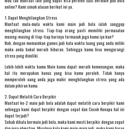
Mau tau manfaat lain yang dapat kita peroleh saat bermain judi bola
online? Kami simak ulasan berikut ini ya.
1. Dapat Menghilangkan Stress
Manfaat mula-mula waktu kami main judi bola ialah sanggup
menghilangkan stress. Tiap-tiap orang pasti memiliki permasalan
masing-masing di tiap-tiap harinya termasuk juga kamu iya kan?
Nah, dengan memainkan games judi kala waktu luang yang anda miliki
maka anda bakal meraih hiburan. Sehingga kamu bisa mengurangi
stress yang dimiliki.
Lebih-lebih waktu kamu Main kamu dapat meraih kemenangan, maka
hal itu merupakan bonus yang bisa kamu peroleh. Tidak hanya
memperoleh uang anda juga mahir menghilangkan stress yang ada
dalam pikiran kamu.
2. Dapat Melatih Cara Berpikir
Manfaat ke-2 main judi bola adalah dapat melatih cara berpikir kami
sehingga kami dapat berpikir dengan cepat dan Cocok Kenapa hal ini
dapat terjadi?
Sebab dikala bermain judi bola, maka kami mesti berpikir dengan cepat
dan juga objective. Misalnya kala kami main-main judi, maka kami harus