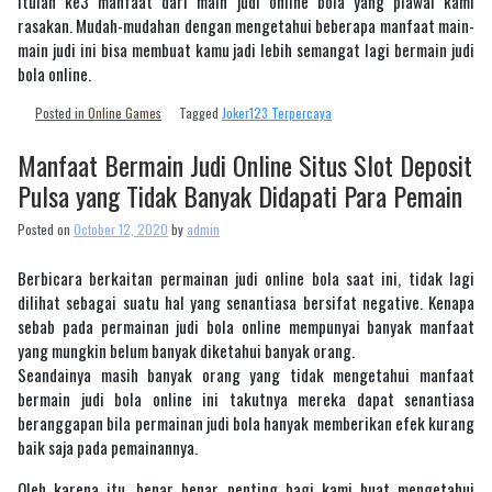
Itulah ke3 manfaat dari main judi online bola yang piawai kami
rasakan. Mudah-mudahan dengan mengetahui beberapa manfaat main-
main judi ini bisa membuat kamu jadi lebih semangat lagi bermain judi
bola online.
Posted in
Online Games
Tagged
Joker123 Terpercaya
Manfaat Bermain Judi Online Situs Slot Deposit
Pulsa yang Tidak Banyak Didapati Para Pemain
Posted on
October 12, 2020
by
admin
Berbicara berkaitan permainan judi online bola saat ini, tidak lagi
dilihat sebagai suatu hal yang senantiasa bersifat negative. Kenapa
sebab pada permainan judi bola online mempunyai banyak manfaat
yang mungkin belum banyak diketahui banyak orang.
Seandainya masih banyak orang yang tidak mengetahui manfaat
bermain judi bola online ini takutnya mereka dapat senantiasa
beranggapan bila permainan judi bola hanyak memberikan efek kurang
baik saja pada pemainannya.
Oleh karena itu, benar benar penting bagi kami buat mengetahui