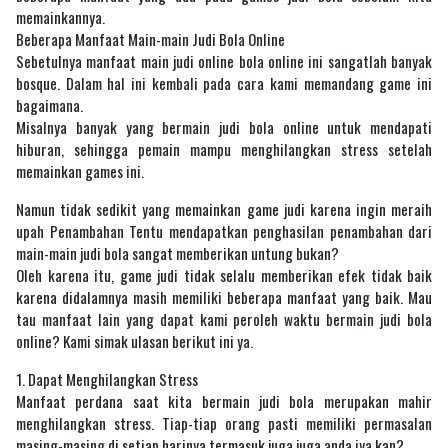
memainkannya.
Beberapa Manfaat Main-main Judi Bola Online
Sebetulnya manfaat main judi online bola online ini sangatlah banyak
bosque. Dalam hal ini kembali pada cara kami memandang game ini
bagaimana.
Misalnya banyak yang bermain judi bola online untuk mendapati
hiburan, sehingga pemain mampu menghilangkan stress setelah
memainkan games ini.
Namun tidak sedikit yang memainkan game judi karena ingin meraih
upah Penambahan Tentu mendapatkan penghasilan penambahan dari
main-main judi bola sangat memberikan untung bukan?
Oleh karena itu, game judi tidak selalu memberikan efek tidak baik
karena didalamnya masih memiliki beberapa manfaat yang baik. Mau
tau manfaat lain yang dapat kami peroleh waktu bermain judi bola
online? Kami simak ulasan berikut ini ya.
1. Dapat Menghilangkan Stress
Manfaat perdana saat kita bermain judi bola merupakan mahir
menghilangkan stress. Tiap-tiap orang pasti memiliki permasalan
masing-masing di setiap harinya termasuk juga juga anda iya kan?