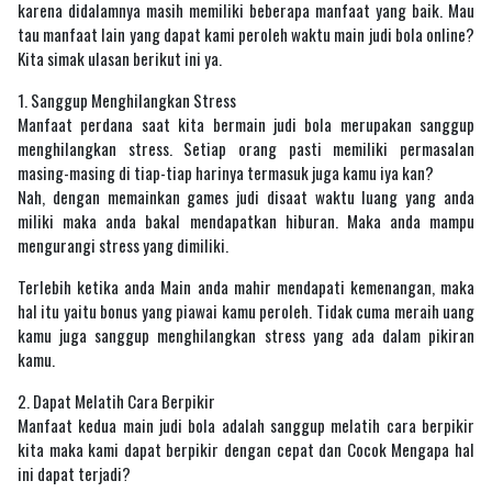
karena didalamnya masih memiliki beberapa manfaat yang baik. Mau
tau manfaat lain yang dapat kami peroleh waktu main judi bola online?
Kita simak ulasan berikut ini ya.
1. Sanggup Menghilangkan Stress
Manfaat perdana saat kita bermain judi bola merupakan sanggup
menghilangkan stress. Setiap orang pasti memiliki permasalan
masing-masing di tiap-tiap harinya termasuk juga kamu iya kan?
Nah, dengan memainkan games judi disaat waktu luang yang anda
miliki maka anda bakal mendapatkan hiburan. Maka anda mampu
mengurangi stress yang dimiliki.
Terlebih ketika anda Main anda mahir mendapati kemenangan, maka
hal itu yaitu bonus yang piawai kamu peroleh. Tidak cuma meraih uang
kamu juga sanggup menghilangkan stress yang ada dalam pikiran
kamu.
2. Dapat Melatih Cara Berpikir
Manfaat kedua main judi bola adalah sanggup melatih cara berpikir
kita maka kami dapat berpikir dengan cepat dan Cocok Mengapa hal
ini dapat terjadi?