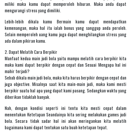
miliki maka kamu dapat memperoleh hiburan. Maka anda dapat
mengurangi stress yang dimiliki.
Lebih-lebih dikala kamu Bermain kamu dapat mendapatkan
kemenangan, maka hal itu ialah bonus yang sanggup anda peroleh.
Selain memperoleh uang kamu juga dapat menghilangkan stress yang
ada dalam pikiran kamu.
2. Dapat Melatih Cara Berpikir
Manfaat kedua main judi bola yaitu mampu melatih cara berpikir kita
maka kami dapat berpikir dengan cepat dan Sesuai Mengapa hal ini
mahir terjadi?
Sebab dikala main judi bola, maka kita harus berpikir dengan cepat dan
juga objective. Misalnya saat kita main-main judi, maka kami mesti
berpikir suatu hal apa yang dapat kami pasang. Sedangkan waktu yang
diberikan tidaklah banyak.
Nah, dengan kondisi seperti ini tentu kita mesti cepat dalam
menentukan Ketetapan Seandainya kita sering melakukan games judi
bola. Secara tidak sadar hal ini akan meringankan kita melatih
bagaimana kami dapat tentukan satu buah ketetapan tepat.