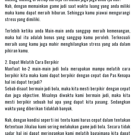
Nah, dengan memainkan game judi saat waktu luang yang anda miliki
maka kamu dapat meraih hiburan. Sehingga kamu piawai mengurangi
stress yang dimiliki.
Terlebih ketika anda Main-main anda sanggup meraih kemenangan,
maka hal itu adalah bonus yang sanggup kamu peroleh. Terkecuali
meraih uang kamu juga mahir menghilangkan stress yang ada dalam
pikiran kamu.
2. Dapat Melatih Cara Berpikir
Manfaat ke-2 main-main judi bola merupakan mampu melatih cara
berpikir kita maka kami dapat berpikir dengan cepat dan Pas Kenapa
hal ini dapat terjadi?
Sebab disaat bermain judi bola, maka kita mesti berpikir dengan cepat
dan juga objective. Misalnya diwaktu kami bermain judi, maka kita
mesti berpikir sebuah hal apa yang dapat kita pasang. Sedangkan
waktu yang diberikan tidaklah banyak.
Nah, dengan kondisi seperti ini tentu kami harus cepat dalam tentukan
Ketentuan Jikalau kami sering melakukan game judi bola. Secara tidak
sadar hal ini dapat meringankan kami melatih bagaimana kita dapat