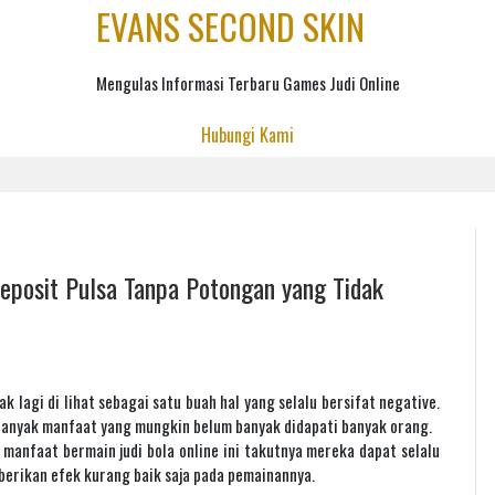
EVANS SECOND SKIN
Mengulas Informasi Terbaru Games Judi Online
Hubungi Kami
eposit Pulsa Tanpa Potongan yang Tidak
ak lagi di lihat sebagai satu buah hal yang selalu bersifat negative.
banyak manfaat yang mungkin belum banyak didapati banyak orang.
anfaat bermain judi bola online ini takutnya mereka dapat selalu
erikan efek kurang baik saja pada pemainannya.