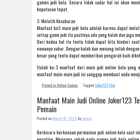
games judi bola. Secara tidak sadar hal ini akan m
keputusan tepat.
3. Melatih Kesabaran
Manfaat ke3 main judi bola adalah karena dapat melat
setiap game judi itu pastinya ada yang kalah dan juga m
Dari kedua hal itu tentu tidak dapat kita hindari saa
namanya sabar. Dengan kalah dan menang inilah dengan 
besar yang tentu dapat memberikan pengaruh baik dikeh
Itulah ke-3 manfaat dari main judi online bola yan
manfaat main-main judi ini sanggup membuat anda menjad
Posted in
Online Games
Tagged
Joker123 Slot
Manfaat Main Judi Online Joker123 Te
Pemain
Posted on
March 18, 2022
by
admin
Berbicara berkenaan permainan judi online bola saat in
negative. Mengapa sebab pada games judi bola onlin