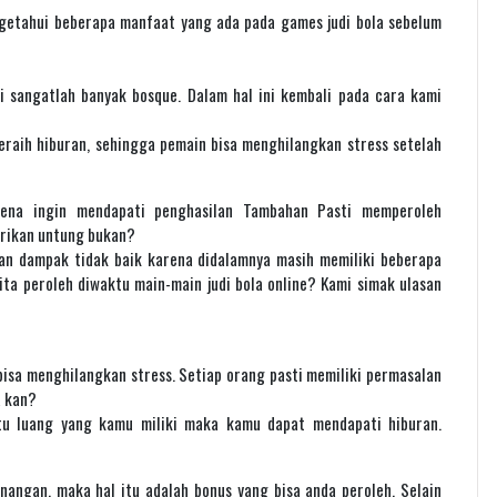
ngetahui beberapa manfaat yang ada pada games judi bola sebelum
ni sangatlah banyak bosque. Dalam hal ini kembali pada cara kami
eraih hiburan, sehingga pemain bisa menghilangkan stress setelah
rena ingin mendapati penghasilan Tambahan Pasti memperoleh
erikan untung bukan?
kan dampak tidak baik karena didalamnya masih memiliki beberapa
ta peroleh diwaktu main-main judi bola online? Kami simak ulasan
 bisa menghilangkan stress. Setiap orang pasti memiliki permasalan
a kan?
tu luang yang kamu miliki maka kamu dapat mendapati hiburan.
angan, maka hal itu adalah bonus yang bisa anda peroleh. Selain