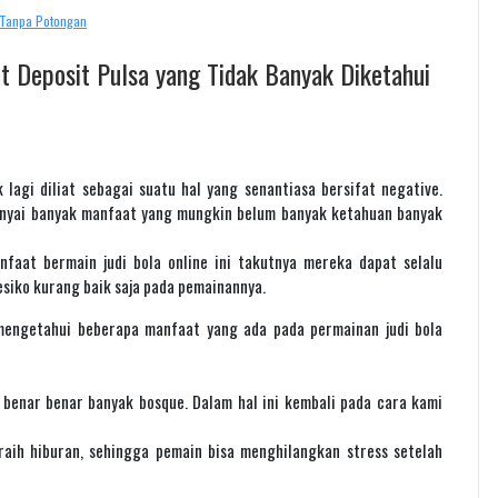
b Tanpa Potongan
t Deposit Pulsa yang Tidak Banyak Diketahui
k lagi diliat sebagai suatu hal yang senantiasa bersifat negative.
unyai banyak manfaat yang mungkin belum banyak ketahuan banyak
faat bermain judi bola online ini takutnya mereka dapat selalu
siko kurang baik saja pada pemainannya.
 mengetahui beberapa manfaat yang ada pada permainan judi bola
i benar benar banyak bosque. Dalam hal ini kembali pada cara kami
raih hiburan, sehingga pemain bisa menghilangkan stress setelah