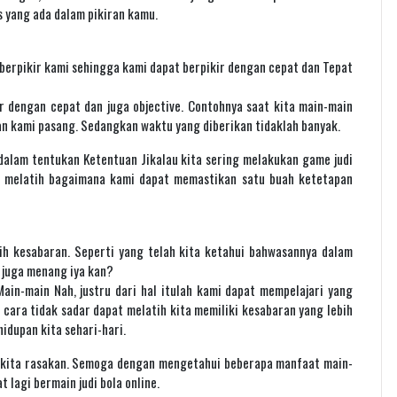
 yang ada dalam pikiran kamu.
 berpikir kami sehingga kami dapat berpikir dengan cepat dan Tepat
r dengan cepat dan juga objective. Contohnya saat kita main-main
kan kami pasang. Sedangkan waktu yang diberikan tidaklah banyak.
t dalam tentukan Ketentuan Jikalau kita sering melakukan game judi
mi melatih bagaimana kami dapat memastikan satu buah ketetapan
ih kesabaran. Seperti yang telah kita ketahui bahwasannya dalam
n juga menang iya kan?
 Main-main Nah, justru dari hal itulah kami dapat mempelajari yang
cara tidak sadar dapat melatih kita memiliki kesabaran yang lebih
idupan kita sehari-hari.
sa kita rasakan. Semoga dengan mengetahui beberapa manfaat main-
 lagi bermain judi bola online.