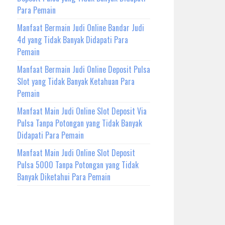
Para Pemain
Manfaat Bermain Judi Online Bandar Judi
4d yang Tidak Banyak Didapati Para
Pemain
Manfaat Bermain Judi Online Deposit Pulsa
Slot yang Tidak Banyak Ketahuan Para
Pemain
Manfaat Main Judi Online Slot Deposit Via
Pulsa Tanpa Potongan yang Tidak Banyak
Didapati Para Pemain
Manfaat Main Judi Online Slot Deposit
Pulsa 5000 Tanpa Potongan yang Tidak
Banyak Diketahui Para Pemain