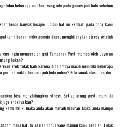
engetahui beberapa manfaat yang ada pada games judi bola sebelum
benar benar banyak bosque. Dalam hal ini kembali pada cara kami
dapatkan hiburan, maka pemain dapat menghilangkan stress setelah
karena ingin memperoleh gaji Tambahan Pasti memperoleh bayaran
untung bukan?
erikan efek tidak baik karena didalamnya masih memiliki beberapa
a peroleh waktu bermain judi bola online? Kita simak ulasan berikut
upakan bisa menghilangkan stress. Setiap orang pasti memiliki
k juga anda iya kan?
ang kamu miliki maka anda akan meraih hiburan. Maka anda mampu
angan, maka hal itu adalah bonus yang mampu kamu peroleh. Tidak