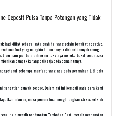
ine Deposit Pulsa Tanpa Potongan yang Tidak
ak lagi diliat sebagai satu buah hal yang selalu bersifat negative.
anyak manfaat yang mungkin belum banyak didapati banyak orang.
t bermain judi bola online ini takutnya mereka bakal senantiasa
emberikan dampak kurang baik saja pada pemainannya.
 mengetahui beberapa manfaat yang ada pada permainan judi bola
ini sangatlah banyak bosque. Dalam hal ini kembali pada cara kami
dapatkan hiburan, maka pemain bisa menghilangkan stress setelah
arena ingin meraih pendapatan Tambahan Pasti meraih pendapatan