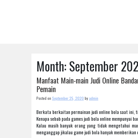
Skip
to
content
Month:
September 20
Manfaat Main-main Judi Online Bandar
Pemain
Posted on
September 25, 2020
by
admin
Berkata berkaitan permainan judi online bola saat ini, t
Kenapa sebab pada games judi bola online mempunyai b
Kalau masih banyak orang yang tidak mengetahui manf
menganggap jikalau game judi bola hanyak memberikan 