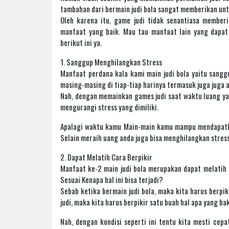
tambahan dari bermain judi bola sangat memberikan un
Oleh karena itu, game judi tidak senantiasa member
manfaat yang baik. Mau tau manfaat lain yang dapat 
berikut ini ya.
1. Sanggup Menghilangkan Stress
Manfaat perdana kala kami main judi bola yaitu sangg
masing-masing di tiap-tiap harinya termasuk juga juga 
Nah, dengan memainkan games judi saat waktu luang ya
mengurangi stress yang dimiliki.
Apalagi waktu kamu Main-main kamu mampu mendapatka
Selain meraih uang anda juga bisa menghilangkan stress
2. Dapat Melatih Cara Berpikir
Manfaat ke-2 main judi bola merupakan dapat melatih 
Sesuai Kenapa hal ini bisa terjadi?
Sebab ketika bermain judi bola, maka kita harus berpi
judi, maka kita harus berpikir satu buah hal apa yang b
Nah, dengan kondisi seperti ini tentu kita mesti ce