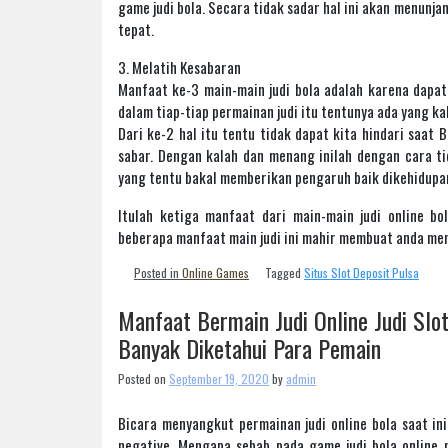
game judi bola. Secara tidak sadar hal ini akan menun
tepat.
3. Melatih Kesabaran
Manfaat ke-3 main-main judi bola adalah karena dapat
dalam tiap-tiap permainan judi itu tentunya ada yang k
Dari ke-2 hal itu tentu tidak dapat kita hindari saat 
sabar. Dengan kalah dan menang inilah dengan cara ti
yang tentu bakal memberikan pengaruh baik dikehidupan
Itulah ketiga manfaat dari main-main judi online 
beberapa manfaat main judi ini mahir membuat anda menja
Posted in
Online Games
Tagged
Situs Slot Deposit Pulsa
Manfaat Bermain Judi Online Judi Slo
Banyak Diketahui Para Pemain
Posted on
September 19, 2020
by
admin
Bicara menyangkut permainan judi online bola saat ini
negative. Mengapa sebab pada game judi bola online