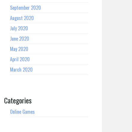
September 2020
August 2020
July 2020
June 2020
May 2020
April 2020
March 2020
Categories
Online Games