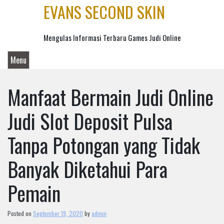
Skip
EVANS SECOND SKIN
to
content
Mengulas Informasi Terbaru Games Judi Online
Menu
Manfaat Bermain Judi Online
Judi Slot Deposit Pulsa
Tanpa Potongan yang Tidak
Banyak Diketahui Para
Pemain
Posted on
September 19, 2020
by
admin