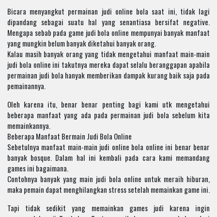
Bicara menyangkut permainan judi online bola saat ini, tidak lagi
dipandang sebagai suatu hal yang senantiasa bersifat negative.
Mengapa sebab pada game judi bola online mempunyai banyak manfaat
yang mungkin belum banyak diketahui banyak orang.
Kalau masih banyak orang yang tidak mengetahui manfaat main-main
judi bola online ini takutnya mereka dapat selalu beranggapan apabila
permainan judi bola hanyak memberikan dampak kurang baik saja pada
pemainannya.
Oleh karena itu, benar benar penting bagi kami utk mengetahui
beberapa manfaat yang ada pada permainan judi bola sebelum kita
memainkannya.
Beberapa Manfaat Bermain Judi Bola Online
Sebetulnya manfaat main-main judi online bola online ini benar benar
banyak bosque. Dalam hal ini kembali pada cara kami memandang
games ini bagaimana.
Contohnya banyak yang main judi bola online untuk meraih hiburan,
maka pemain dapat menghilangkan stress setelah memainkan game ini.
Tapi tidak sedikit yang memainkan games judi karena ingin