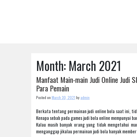
Skip
to
content
Month:
March 2021
Manfaat Main-main Judi Online Judi S
Para Pemain
Posted on
March 30, 2021
by
admin
Berkata tentang permainan judi online bola saat ini, tid
Kenapa sebab pada games judi bola online mempunyai b
Kalau masih banyak orang yang tidak mengetahui manf
menganggap jikalau permainan judi bola hanyak memberi