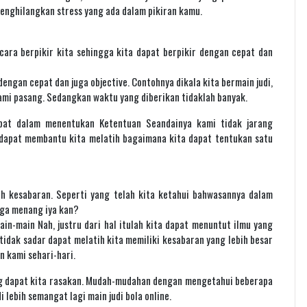
enghilangkan stress yang ada dalam pikiran kamu.
cara berpikir kita sehingga kita dapat berpikir dengan cepat dan
dengan cepat dan juga objective. Contohnya dikala kita bermain judi,
kami pasang. Sedangkan waktu yang diberikan tidaklah banyak.
cepat dalam menentukan Ketentuan Seandainya kami tidak jarang
i dapat membantu kita melatih bagaimana kita dapat tentukan satu
ih kesabaran. Seperti yang telah kita ketahui bahwasannya dalam
juga menang iya kan?
Main-main Nah, justru dari hal itulah kita dapat menuntut ilmu yang
tidak sadar dapat melatih kita memiliki kesabaran yang lebih besar
 kami sehari-hari.
ang dapat kita rasakan. Mudah-mudahan dengan mengetahui beberapa
lebih semangat lagi main judi bola online.