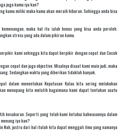
uga juga kamu iya kan?
ng kamu miliki maka kamu akan meraih hiburan. Sehingga anda bisa
 kemenangan, maka hal itu ialah bonus yang bisa anda peroleh.
ngkan stress yang ada dalam pikiran kamu.
 berpikir kami sehingga kita dapat berpikir dengan cepat dan Cocok
engan cepat dan juga objective. Misalnya disaat kami main judi, maka
pasang. Sedangkan waktu yang diberikan tidaklah banyak.
cepat dalam menentukan Keputusan Kalau kita sering melakukan
 akan menopang kita melatih bagaimana kami dapat tentukan suatu
tih kesabaran. Seperti yang telah kami ketahui bahwasannya dalam
a menang iya kan?
in Nah, justru dari hal itulah kita dapat menggali ilmu yang namanya