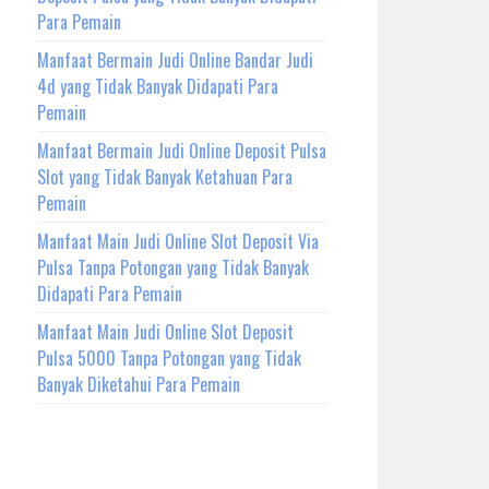
Para Pemain
Manfaat Bermain Judi Online Bandar Judi
4d yang Tidak Banyak Didapati Para
Pemain
Manfaat Bermain Judi Online Deposit Pulsa
Slot yang Tidak Banyak Ketahuan Para
Pemain
Manfaat Main Judi Online Slot Deposit Via
Pulsa Tanpa Potongan yang Tidak Banyak
Didapati Para Pemain
Manfaat Main Judi Online Slot Deposit
Pulsa 5000 Tanpa Potongan yang Tidak
Banyak Diketahui Para Pemain