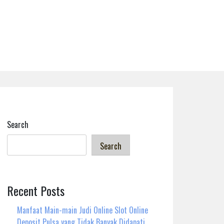
Search
Search
Recent Posts
Manfaat Main-main Judi Online Slot Online
Deposit Pulsa yang Tidak Banyak Didapati