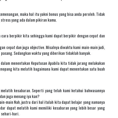
emenangan, maka hal itu yakni bonus yang bisa anda peroleh. Tidak
stress yang ada dalam pikiran kamu.
 cara berpikir kita sehingga kami dapat berpikir dengan cepat dan
gan cepat dan juga objective. Misalnya diwaktu kami main-main judi,
i pasang. Sedangkan waktu yang diberikan tidaklah banyak.
t dalam menentukan Keputusan Apabila kita tidak jarang melakukan
 menopang kita melatih bagaimana kami dapat menentukan satu buah
 melatih kesabaran. Seperti yang telah kami ketahui bahwasannya
 dan juga menang iya kan?
ain-main Nah, justru dari hal itulah kita dapat belajar yang namanya
adar dapat melatih kami memiliki kesabaran yang lebih besar yang
sehari-hari.