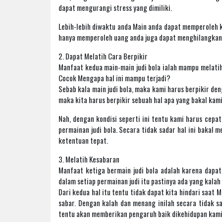
dapat mengurangi stress yang dimiliki.
Lebih-lebih diwaktu anda Main anda dapat memperoleh k
hanya memperoleh uang anda juga dapat menghilangkan 
2. Dapat Melatih Cara Berpikir
Manfaat kedua main-main judi bola ialah mampu melatih
Cocok Mengapa hal ini mampu terjadi?
Sebab kala main judi bola, maka kami harus berpikir den
maka kita harus berpikir sebuah hal apa yang bakal kam
Nah, dengan kondisi seperti ini tentu kami harus cepa
permainan judi bola. Secara tidak sadar hal ini bakal
ketentuan tepat.
3. Melatih Kesabaran
Manfaat ketiga bermain judi bola adalah karena dapat
dalam setiap permainan judi itu pastinya ada yang kalah
Dari kedua hal itu tentu tidak dapat kita hindari saat M
sabar. Dengan kalah dan menang inilah secara tidak s
tentu akan memberikan pengaruh baik dikehidupan kami 