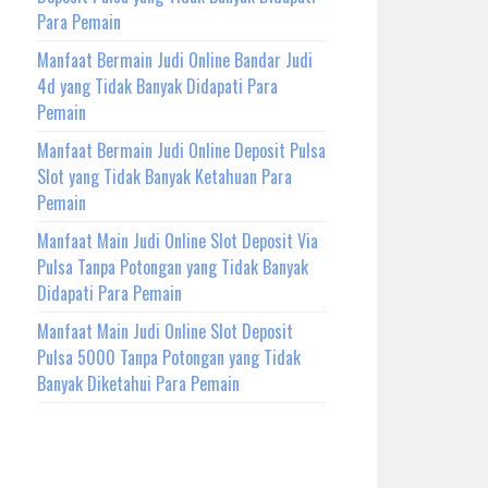
Para Pemain
Manfaat Bermain Judi Online Bandar Judi
4d yang Tidak Banyak Didapati Para
Pemain
Manfaat Bermain Judi Online Deposit Pulsa
Slot yang Tidak Banyak Ketahuan Para
Pemain
Manfaat Main Judi Online Slot Deposit Via
Pulsa Tanpa Potongan yang Tidak Banyak
Didapati Para Pemain
Manfaat Main Judi Online Slot Deposit
Pulsa 5000 Tanpa Potongan yang Tidak
Banyak Diketahui Para Pemain