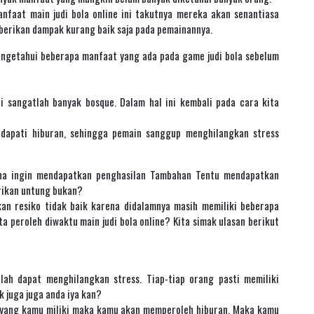
nfaat main judi bola online ini takutnya mereka akan senantiasa
berikan dampak kurang baik saja pada pemainannya.
mengetahui beberapa manfaat yang ada pada game judi bola sebelum
ni sangatlah banyak bosque. Dalam hal ini kembali pada cara kita
ndapati hiburan, sehingga pemain sanggup menghilangkan stress
ena ingin mendapatkan penghasilan Tambahan Tentu mendapatkan
rikan untung bukan?
kan resiko tidak baik karena didalamnya masih memiliki beberapa
a peroleh diwaktu main judi bola online? Kita simak ulasan berikut
lah dapat menghilangkan stress. Tiap-tiap orang pasti memiliki
 juga juga anda iya kan?
 yang kamu miliki maka kamu akan memperoleh hiburan. Maka kamu