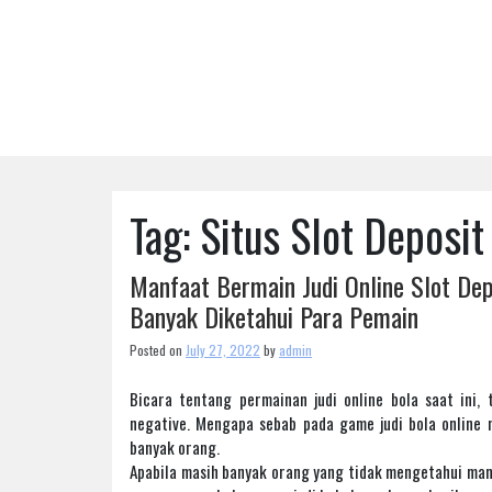
Skip
to
content
Tag:
Situs Slot Deposi
Manfaat Bermain Judi Online Slot Dep
Banyak Diketahui Para Pemain
Posted on
July 27, 2022
by
admin
Bicara tentang permainan judi online bola saat ini, 
negative. Mengapa sebab pada game judi bola online
banyak orang.
Apabila masih banyak orang yang tidak mengetahui manf