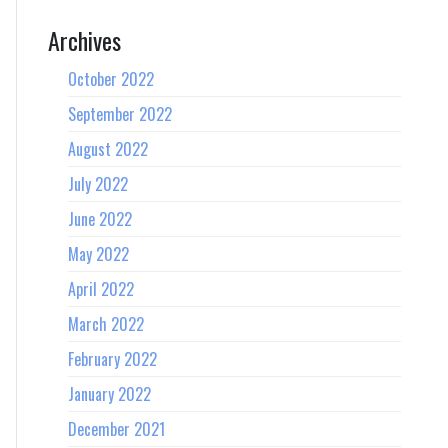
Archives
October 2022
September 2022
August 2022
July 2022
June 2022
May 2022
April 2022
March 2022
February 2022
January 2022
December 2021