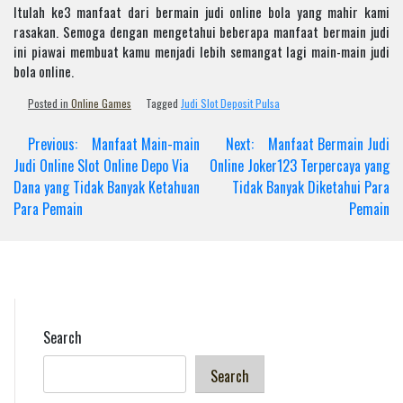
Itulah ke3 manfaat dari bermain judi online bola yang mahir kami
rasakan. Semoga dengan mengetahui beberapa manfaat bermain judi
ini piawai membuat kamu menjadi lebih semangat lagi main-main judi
bola online.
Posted in
Online Games
Tagged
Judi Slot Deposit Pulsa
Post
Previous:
Manfaat Main-main
Next:
Manfaat Bermain Judi
navigation
Judi Online Slot Online Depo Via
Online Joker123 Terpercaya yang
Dana yang Tidak Banyak Ketahuan
Tidak Banyak Diketahui Para
Para Pemain
Pemain
Search
Search