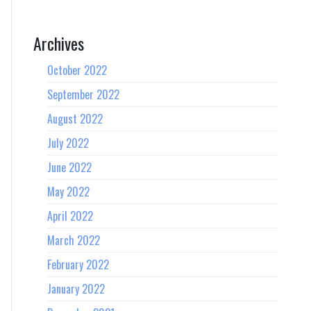
Archives
October 2022
September 2022
August 2022
July 2022
June 2022
May 2022
April 2022
March 2022
February 2022
January 2022