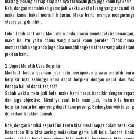
masing-masing di tiap-tiap harinya termasuk juga juga kamu iya kan?
Nah, dengan memainkan game judi waktu waktu luang yang anda miliki
maka kamu bakal meraih hiburan. Maka kamu mampu mengurangi
stress yang dimiliki.
Lebih-lebih saat anda Main-main anda piawai mendapati kemenangan,
maka hal itu yaitu bonus yang piawai kamu peroleh. Tidak cuma
memperoleh uang anda juga bisa menghilangkan stress yang ada dalam
pikiran kamu.
2. Dapat Melatih Cara Berpikir
Manfaat kedua bermain judi bola merupakan piawai melatih cara
berpikir kita sehingga kami dapat berpikir dengan cepat dan Pas
Kenapa hal ini dapat terjadi?
Sebab waktu main judi bola, maka kami harus berpikir dengan cepat
dan juga objective. Misalnya saat kita main judi, maka kita harus
berpikir suatu hal apa yang dapat kami pasang. Sedangkan waktu yang
diberikan tidaklah banyak.
Nah, dengan kondisi seperti ini tentu kita mesti cepat dalam tentukan
Ketentuan Bila kita sering melakukan game judi bola. Secara tidak
sadar hal ini bakal menunjang kita melatih bagaimana kita dapat