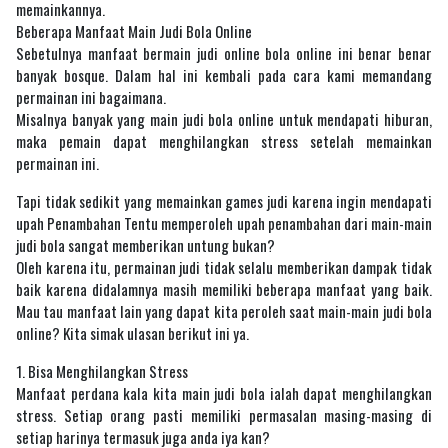
memainkannya.
Beberapa Manfaat Main Judi Bola Online
Sebetulnya manfaat bermain judi online bola online ini benar benar
banyak bosque. Dalam hal ini kembali pada cara kami memandang
permainan ini bagaimana.
Misalnya banyak yang main judi bola online untuk mendapati hiburan,
maka pemain dapat menghilangkan stress setelah memainkan
permainan ini.
Tapi tidak sedikit yang memainkan games judi karena ingin mendapati
upah Penambahan Tentu memperoleh upah penambahan dari main-main
judi bola sangat memberikan untung bukan?
Oleh karena itu, permainan judi tidak selalu memberikan dampak tidak
baik karena didalamnya masih memiliki beberapa manfaat yang baik.
Mau tau manfaat lain yang dapat kita peroleh saat main-main judi bola
online? Kita simak ulasan berikut ini ya.
1. Bisa Menghilangkan Stress
Manfaat perdana kala kita main judi bola ialah dapat menghilangkan
stress. Setiap orang pasti memiliki permasalan masing-masing di
setiap harinya termasuk juga anda iya kan?