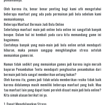
Oleh karena itu, benar benar penting bagi kami utk mengetahui
beberapa manfaat yang ada pada permainan judi bola sebelum kami
memainkannya.
Beberapa Manfaat Bermain Judi Bola Online
Sebetulnya manfaat main judi online bola online ini sangatlah banyak
bosque. Dalam hal ini kembali pada cara kita memandang game ini
bagaimana.
Contohnya banyak yang main-main judi bola online untuk mendapati
hiburan, maka pemain sanggup menghilangkan stress setelah
memainkan games ini.
Namun tidak sedikit yang memainkan games judi karena ingin meraih
bayaran Penambahan Tentu mendapati penghasilan penambahan dari
bermain judi bola sangat memberikan untung bukan?
Oleh karena itu, games judi tidak selalu memberikan resiko tidak baik
karena didalamnya masih memiliki beberapa manfaat yang baik. Mau
tau manfaat lain yang dapat kami peroleh disaat main judi bola online?
Kita simak ulasan berikut ini ya.
1. Dapat Menghilangkan Stress