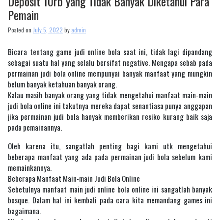
Deposit 10rb yang Tidak Banyak Diketahui Para
Pemain
Posted on
July 5, 2022
by
admin
Bicara tentang game judi online bola saat ini, tidak lagi dipandang
sebagai suatu hal yang selalu bersifat negative. Mengapa sebab pada
permainan judi bola online mempunyai banyak manfaat yang mungkin
belum banyak ketahuan banyak orang.
Kalau masih banyak orang yang tidak mengetahui manfaat main-main
judi bola online ini takutnya mereka dapat senantiasa punya anggapan
jika permainan judi bola hanyak memberikan resiko kurang baik saja
pada pemainannya.
Oleh karena itu, sangatlah penting bagi kami utk mengetahui
beberapa manfaat yang ada pada permainan judi bola sebelum kami
memainkannya.
Beberapa Manfaat Main-main Judi Bola Online
Sebetulnya manfaat main judi online bola online ini sangatlah banyak
bosque. Dalam hal ini kembali pada cara kita memandang games ini
bagaimana.