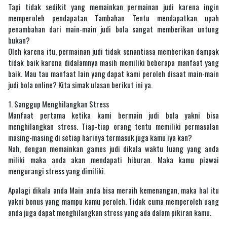
Tapi tidak sedikit yang memainkan permainan judi karena ingin
memperoleh pendapatan Tambahan Tentu mendapatkan upah
penambahan dari main-main judi bola sangat memberikan untung
bukan?
Oleh karena itu, permainan judi tidak senantiasa memberikan dampak
tidak baik karena didalamnya masih memiliki beberapa manfaat yang
baik. Mau tau manfaat lain yang dapat kami peroleh disaat main-main
judi bola online? Kita simak ulasan berikut ini ya.
1. Sanggup Menghilangkan Stress
Manfaat pertama ketika kami bermain judi bola yakni bisa
menghilangkan stress. Tiap-tiap orang tentu memiliki permasalan
masing-masing di setiap harinya termasuk juga kamu iya kan?
Nah, dengan memainkan games judi dikala waktu luang yang anda
miliki maka anda akan mendapati hiburan. Maka kamu piawai
mengurangi stress yang dimiliki.
Apalagi dikala anda Main anda bisa meraih kemenangan, maka hal itu
yakni bonus yang mampu kamu peroleh. Tidak cuma memperoleh uang
anda juga dapat menghilangkan stress yang ada dalam pikiran kamu.