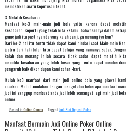
memastikan suatu keputusan tepat.
3. Melatih Kesabaran
Manfaat ke-3 main-main judi bola yaitu karena dapat melatih
kesabaran. Seperti yang telah kita ketahui bahwasannya dalam setiap
game judi itu pastinya ada yang kalah dan juga menang iya kan?
Dari ke-2 hal itu tentu tidak dapat kami hindari saat Main-main Nah,
justru dari hal itulah kita dapat belajar yang namanya sabar. Dengan
kalah dan menang inilah secara tidak sadar dapat melatih kita
memiliki kesabaran yang lebih besar yang tentu dapat memberikan
pengaruh baik dikehidupan kami sehari-hari.
Itulah ke3 manfaat dari main judi online bola yang piawai kami
rasakan. Mudah-mudahan dengan mengetahui beberapa manfaat main
judi ini sanggup membuat anda jadi lebih semangat lagi main judi bola
online.
Posted in
Online Games
Tagged
Judi Slot Deposit Pulsa
Manfaat Bermain Judi Online Poker Online