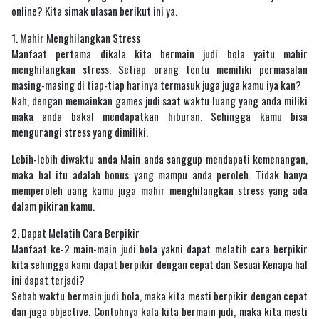
online? Kita simak ulasan berikut ini ya.
1. Mahir Menghilangkan Stress
Manfaat pertama dikala kita bermain judi bola yaitu mahir
menghilangkan stress. Setiap orang tentu memiliki permasalan
masing-masing di tiap-tiap harinya termasuk juga juga kamu iya kan?
Nah, dengan memainkan games judi saat waktu luang yang anda miliki
maka anda bakal mendapatkan hiburan. Sehingga kamu bisa
mengurangi stress yang dimiliki.
Lebih-lebih diwaktu anda Main anda sanggup mendapati kemenangan,
maka hal itu adalah bonus yang mampu anda peroleh. Tidak hanya
memperoleh uang kamu juga mahir menghilangkan stress yang ada
dalam pikiran kamu.
2. Dapat Melatih Cara Berpikir
Manfaat ke-2 main-main judi bola yakni dapat melatih cara berpikir
kita sehingga kami dapat berpikir dengan cepat dan Sesuai Kenapa hal
ini dapat terjadi?
Sebab waktu bermain judi bola, maka kita mesti berpikir dengan cepat
dan juga objective. Contohnya kala kita bermain judi, maka kita mesti