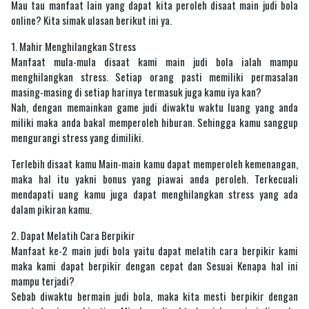
Mau tau manfaat lain yang dapat kita peroleh disaat main judi bola
online? Kita simak ulasan berikut ini ya.
1. Mahir Menghilangkan Stress
Manfaat mula-mula disaat kami main judi bola ialah mampu
menghilangkan stress. Setiap orang pasti memiliki permasalan
masing-masing di setiap harinya termasuk juga kamu iya kan?
Nah, dengan memainkan game judi diwaktu waktu luang yang anda
miliki maka anda bakal memperoleh hiburan. Sehingga kamu sanggup
mengurangi stress yang dimiliki.
Terlebih disaat kamu Main-main kamu dapat memperoleh kemenangan,
maka hal itu yakni bonus yang piawai anda peroleh. Terkecuali
mendapati uang kamu juga dapat menghilangkan stress yang ada
dalam pikiran kamu.
2. Dapat Melatih Cara Berpikir
Manfaat ke-2 main judi bola yaitu dapat melatih cara berpikir kami
maka kami dapat berpikir dengan cepat dan Sesuai Kenapa hal ini
mampu terjadi?
Sebab diwaktu bermain judi bola, maka kita mesti berpikir dengan