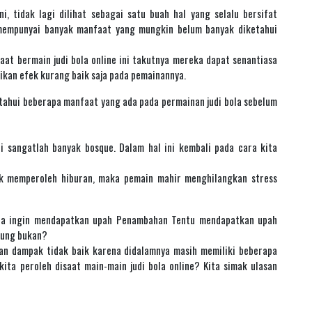
i, tidak lagi dilihat sebagai satu buah hal yang selalu bersifat
 mempunyai banyak manfaat yang mungkin belum banyak diketahui
at bermain judi bola online ini takutnya mereka dapat senantiasa
ikan efek kurang baik saja pada pemainannya.
etahui beberapa manfaat yang ada pada permainan judi bola sebelum
ni sangatlah banyak bosque. Dalam hal ini kembali pada cara kita
uk memperoleh hiburan, maka pemain mahir menghilangkan stress
ena ingin mendapatkan upah Penambahan Tentu mendapatkan upah
tung bukan?
kan dampak tidak baik karena didalamnya masih memiliki beberapa
ita peroleh disaat main-main judi bola online? Kita simak ulasan