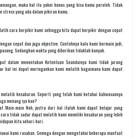
nangan, maka hal itu yakni bonus yang bisa kamu peroleh. Tidak
stress yang ada dalam pikiran kamu.
atih cara berpikir kami sehingga kita dapat berpikir dengan cepat
dengan cepat dan juga objective. Contohnya kala kami bermain judi,
 pasang. Sedangkan waktu yang diberikan tidaklah banyak.
cepat dalam menentukan Ketentuan Seandainya kami tidak jarang
dar hal ini dapat meringankan kami melatih bagaimana kami dapat
 melatih kesabaran. Seperti yang telah kami ketahui bahwasannya
 juga menang iya kan?
at Main-main Nah, justru dari hal itulah kami dapat belajar yang
cara tidak sadar dapat melatih kami memiliki kesabaran yang lebih
idupan kita sehari-hari.
g piawai kami rasakan. Semoga dengan mengetahui beberapa manfaat