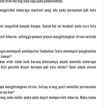
an efek kurang baik saja pada pemainannya.
 mengetahui beberapa manfaat yang ada pada permainan judi bola
ini sangatlah banyak bosque. Dalam hal ini kembali pada cara kita
pati hiburan, sehingga pemain piawai menghilangkan stress setelah
ingin mendapati pendapatan Tambahan Tentu mendapati penghasilan
g bukan?
ikan efek tidak baik karena didalamnya masih memiliki beberapa
kita peroleh disaat bermain judi bola online? Kami simak ulasan
mpu menghilangkan stress. Setiap orang pasti memiliki permasalan
u iya kan?
yang anda miliki maka anda dapat memperoleh hiburan. Maka kamu