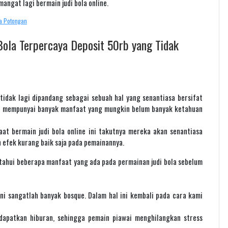
angat lagi bermain judi bola online.
pa Potongan
Bola Terpercaya Deposit 50rb yang Tidak
 tidak lagi dipandang sebagai sebuah hal yang senantiasa bersifat
ine mempunyai banyak manfaat yang mungkin belum banyak ketahuan
at bermain judi bola online ini takutnya mereka akan senantiasa
 efek kurang baik saja pada pemainannya.
etahui beberapa manfaat yang ada pada permainan judi bola sebelum
ini sangatlah banyak bosque. Dalam hal ini kembali pada cara kami
ndapatkan hiburan, sehingga pemain piawai menghilangkan stress