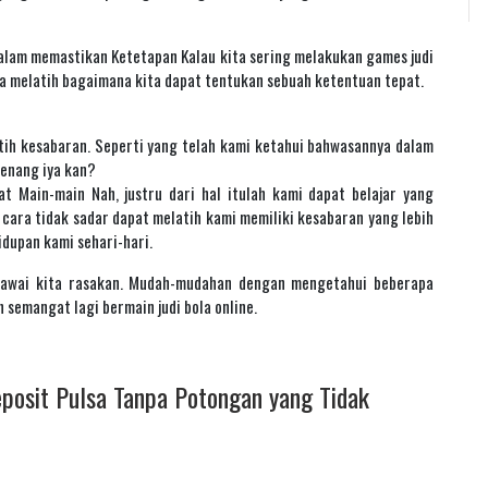
 dalam memastikan Ketetapan Kalau kita sering melakukan games judi
ita melatih bagaimana kita dapat tentukan sebuah ketentuan tepat.
tih kesabaran. Seperti yang telah kami ketahui bahwasannya dalam
menang iya kan?
at Main-main Nah, justru dari hal itulah kami dapat belajar yang
cara tidak sadar dapat melatih kami memiliki kesabaran yang lebih
dupan kami sehari-hari.
 piawai kita rasakan. Mudah-mudahan dengan mengetahui beberapa
 semangat lagi bermain judi bola online.
eposit Pulsa Tanpa Potongan yang Tidak