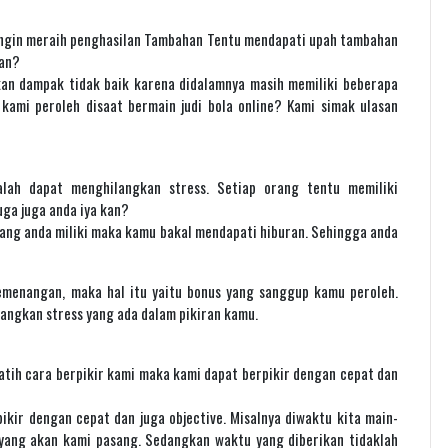
 ingin meraih penghasilan Tambahan Tentu mendapati upah tambahan
kan?
kan dampak tidak baik karena didalamnya masih memiliki beberapa
kami peroleh disaat bermain judi bola online? Kami simak ulasan
alah dapat menghilangkan stress. Setiap orang tentu memiliki
uga juga anda iya kan?
ang anda miliki maka kamu bakal mendapati hiburan. Sehingga anda
menangan, maka hal itu yaitu bonus yang sanggup kamu peroleh.
ngkan stress yang ada dalam pikiran kamu.
tih cara berpikir kami maka kami dapat berpikir dengan cepat dan
ikir dengan cepat dan juga objective. Misalnya diwaktu kita main-
a yang akan kami pasang. Sedangkan waktu yang diberikan tidaklah