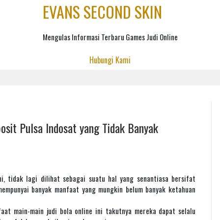
EVANS SECOND SKIN
Mengulas Informasi Terbaru Games Judi Online
Hubungi Kami
osit Pulsa Indosat yang Tidak Banyak
i, tidak lagi dilihat sebagai suatu hal yang senantiasa bersifat
e mempunyai banyak manfaat yang mungkin belum banyak ketahuan
at main-main judi bola online ini takutnya mereka dapat selalu