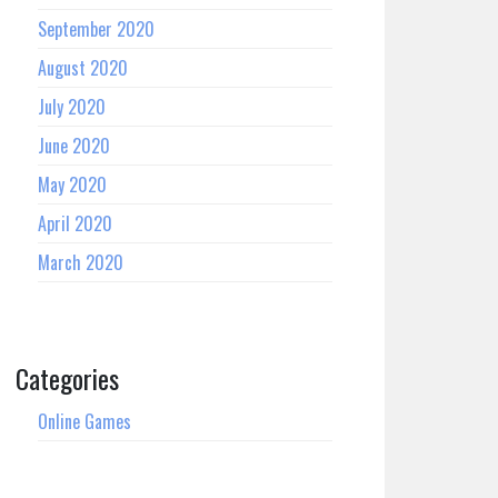
September 2020
August 2020
July 2020
June 2020
May 2020
April 2020
March 2020
Categories
Online Games