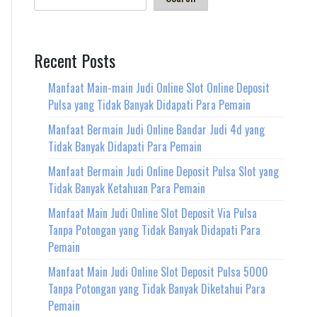
Recent Posts
Manfaat Main-main Judi Online Slot Online Deposit
Pulsa yang Tidak Banyak Didapati Para Pemain
Manfaat Bermain Judi Online Bandar Judi 4d yang
Tidak Banyak Didapati Para Pemain
Manfaat Bermain Judi Online Deposit Pulsa Slot yang
Tidak Banyak Ketahuan Para Pemain
Manfaat Main Judi Online Slot Deposit Via Pulsa
Tanpa Potongan yang Tidak Banyak Didapati Para
Pemain
Manfaat Main Judi Online Slot Deposit Pulsa 5000
Tanpa Potongan yang Tidak Banyak Diketahui Para
Pemain