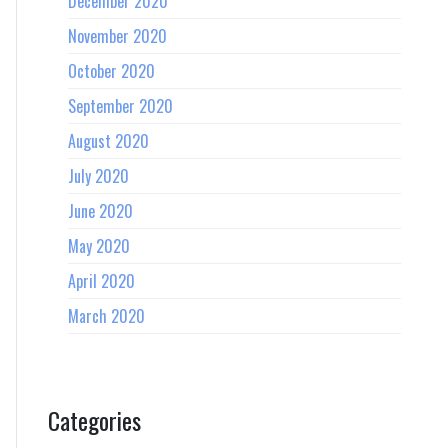
December 2020
November 2020
October 2020
September 2020
August 2020
July 2020
June 2020
May 2020
April 2020
March 2020
Categories