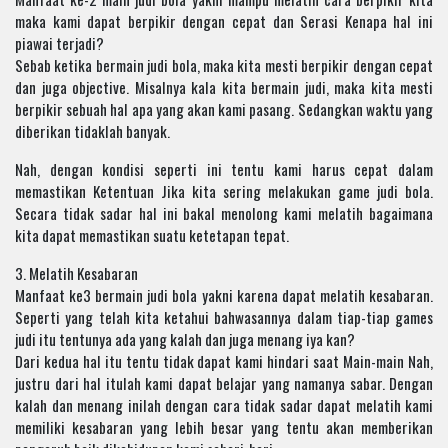
maka kami dapat berpikir dengan cepat dan Serasi Kenapa hal ini
piawai terjadi?
Sebab ketika bermain judi bola, maka kita mesti berpikir dengan cepat
dan juga objective. Misalnya kala kita bermain judi, maka kita mesti
berpikir sebuah hal apa yang akan kami pasang. Sedangkan waktu yang
diberikan tidaklah banyak.
Nah, dengan kondisi seperti ini tentu kami harus cepat dalam
memastikan Ketentuan Jika kita sering melakukan game judi bola.
Secara tidak sadar hal ini bakal menolong kami melatih bagaimana
kita dapat memastikan suatu ketetapan tepat.
3. Melatih Kesabaran
Manfaat ke3 bermain judi bola yakni karena dapat melatih kesabaran.
Seperti yang telah kita ketahui bahwasannya dalam tiap-tiap games
judi itu tentunya ada yang kalah dan juga menang iya kan?
Dari kedua hal itu tentu tidak dapat kami hindari saat Main-main Nah,
justru dari hal itulah kami dapat belajar yang namanya sabar. Dengan
kalah dan menang inilah dengan cara tidak sadar dapat melatih kami
memiliki kesabaran yang lebih besar yang tentu akan memberikan