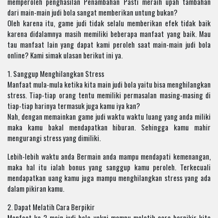
memperoleh penghasilan Penambahan Pasti meraih upah tambahan
dari main-main judi bola sangat memberikan untung bukan?
Oleh karena itu, game judi tidak selalu memberikan efek tidak baik
karena didalamnya masih memiliki beberapa manfaat yang baik. Mau
tau manfaat lain yang dapat kami peroleh saat main-main judi bola
online? Kami simak ulasan berikut ini ya.
1. Sanggup Menghilangkan Stress
Manfaat mula-mula ketika kita main judi bola yaitu bisa menghilangkan
stress. Tiap-tiap orang tentu memiliki permasalan masing-masing di
tiap-tiap harinya termasuk juga kamu iya kan?
Nah, dengan memainkan game judi waktu waktu luang yang anda miliki
maka kamu bakal mendapatkan hiburan. Sehingga kamu mahir
mengurangi stress yang dimiliki.
Lebih-lebih waktu anda Bermain anda mampu mendapati kemenangan,
maka hal itu ialah bonus yang sanggup kamu peroleh. Terkecuali
mendapatkan uang kamu juga mampu menghilangkan stress yang ada
dalam pikiran kamu.
2. Dapat Melatih Cara Berpikir
Manfaat ke-2 main judi bola yakni mampu melatih cara berpikir kita