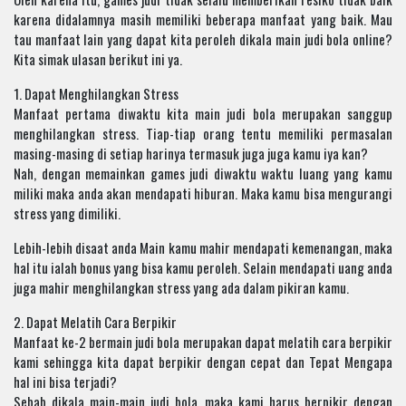
karena didalamnya masih memiliki beberapa manfaat yang baik. Mau
tau manfaat lain yang dapat kita peroleh dikala main judi bola online?
Kita simak ulasan berikut ini ya.
1. Dapat Menghilangkan Stress
Manfaat pertama diwaktu kita main judi bola merupakan sanggup
menghilangkan stress. Tiap-tiap orang tentu memiliki permasalan
masing-masing di setiap harinya termasuk juga juga kamu iya kan?
Nah, dengan memainkan games judi diwaktu waktu luang yang kamu
miliki maka anda akan mendapati hiburan. Maka kamu bisa mengurangi
stress yang dimiliki.
Lebih-lebih disaat anda Main kamu mahir mendapati kemenangan, maka
hal itu ialah bonus yang bisa kamu peroleh. Selain mendapati uang anda
juga mahir menghilangkan stress yang ada dalam pikiran kamu.
2. Dapat Melatih Cara Berpikir
Manfaat ke-2 bermain judi bola merupakan dapat melatih cara berpikir
kami sehingga kita dapat berpikir dengan cepat dan Tepat Mengapa
hal ini bisa terjadi?
Sebab dikala main-main judi bola, maka kami harus berpikir dengan