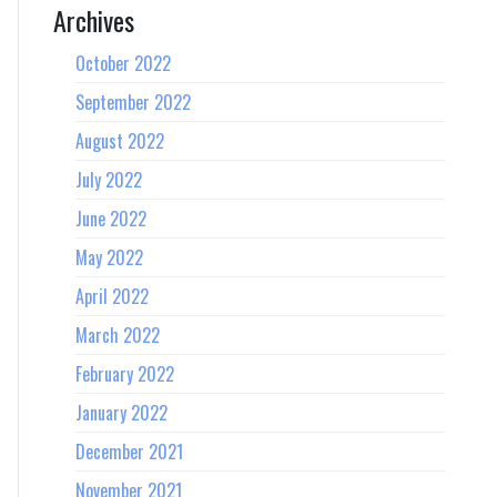
Archives
October 2022
September 2022
August 2022
July 2022
June 2022
May 2022
April 2022
March 2022
February 2022
January 2022
December 2021
November 2021