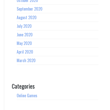
October 2020
September 2020
August 2020
July 2020
June 2020
May 2020
April 2020
March 2020
Categories
Online Games