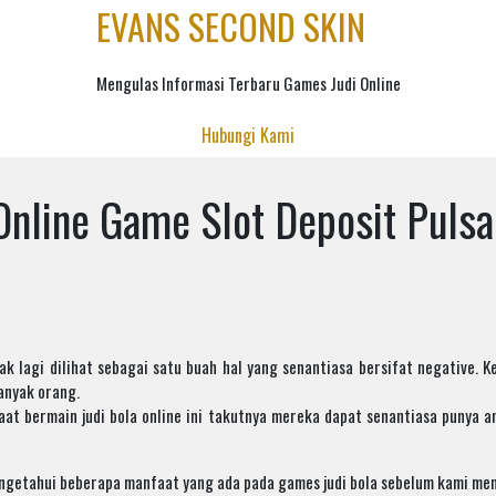
EVANS SECOND SKIN
Mengulas Informasi Terbaru Games Judi Online
Hubungi Kami
Online Game Slot Deposit Pulsa
dak lagi dilihat sebagai satu buah hal yang senantiasa bersifat negative.
anyak orang.
at bermain judi bola online ini takutnya mereka dapat senantiasa punya a
mengetahui beberapa manfaat yang ada pada games judi bola sebelum kami me