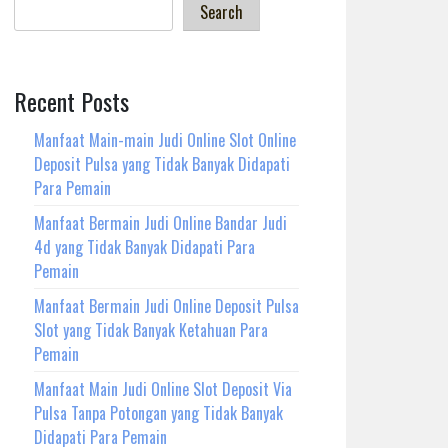
Search
Recent Posts
Manfaat Main-main Judi Online Slot Online
Deposit Pulsa yang Tidak Banyak Didapati
Para Pemain
Manfaat Bermain Judi Online Bandar Judi
4d yang Tidak Banyak Didapati Para
Pemain
Manfaat Bermain Judi Online Deposit Pulsa
Slot yang Tidak Banyak Ketahuan Para
Pemain
Manfaat Main Judi Online Slot Deposit Via
Pulsa Tanpa Potongan yang Tidak Banyak
Didapati Para Pemain