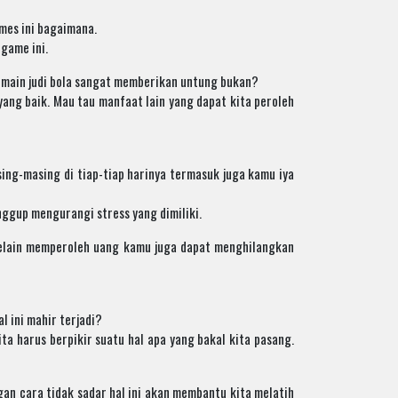
ames ini bagaimana.
game ini.
-main judi bola sangat memberikan untung bukan?
ang baik. Mau tau manfaat lain yang dapat kita peroleh
ing-masing di tiap-tiap harinya termasuk juga kamu iya
ggup mengurangi stress yang dimiliki.
elain memperoleh uang kamu juga dapat menghilangkan
l ini mahir terjadi?
ita harus berpikir suatu hal apa yang bakal kita pasang.
gan cara tidak sadar hal ini akan membantu kita melatih