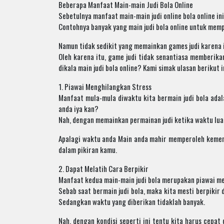
Beberapa Manfaat Main-main Judi Bola Online
Sebetulnya manfaat main-main judi online bola online i
Contohnya banyak yang main judi bola online untuk mem
Namun tidak sedikit yang memainkan games judi karena
Oleh karena itu, game judi tidak senantiasa memberika
dikala main judi bola online? Kami simak ulasan berikut in
1. Piawai Menghilangkan Stress
Manfaat mula-mula diwaktu kita bermain judi bola adal
anda iya kan?
Nah, dengan memainkan permainan judi ketika waktu lua
Apalagi waktu anda Main anda mahir memperoleh kemena
dalam pikiran kamu.
2. Dapat Melatih Cara Berpikir
Manfaat kedua main-main judi bola merupakan piawai mel
Sebab saat bermain judi bola, maka kita mesti berpikir 
Sedangkan waktu yang diberikan tidaklah banyak.
Nah, dengan kondisi seperti ini tentu kita harus cepa