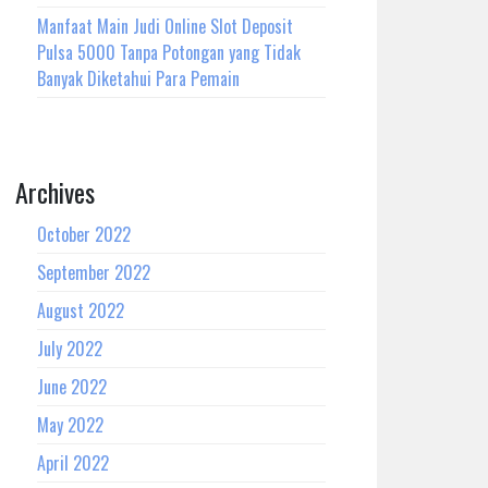
Manfaat Main Judi Online Slot Deposit
Pulsa 5000 Tanpa Potongan yang Tidak
Banyak Diketahui Para Pemain
Archives
October 2022
September 2022
August 2022
July 2022
June 2022
May 2022
April 2022