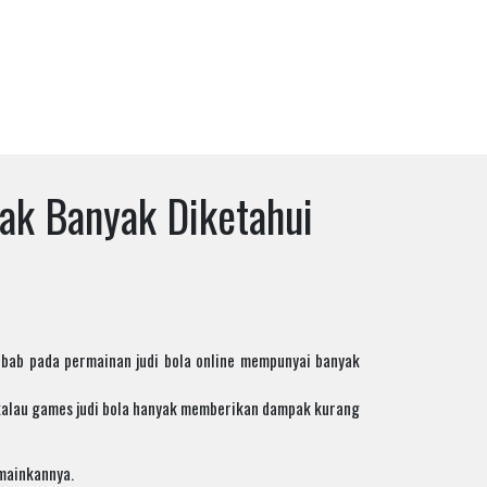
dak Banyak Diketahui
sebab pada permainan judi bola online mempunyai banyak
 kalau games judi bola hanyak memberikan dampak kurang
emainkannya.