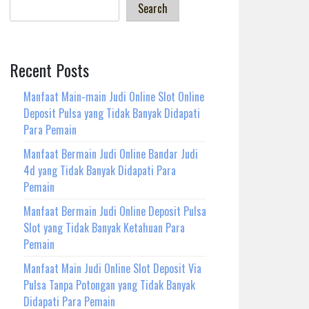
Search
Recent Posts
Manfaat Main-main Judi Online Slot Online
Deposit Pulsa yang Tidak Banyak Didapati
Para Pemain
Manfaat Bermain Judi Online Bandar Judi
4d yang Tidak Banyak Didapati Para
Pemain
Manfaat Bermain Judi Online Deposit Pulsa
Slot yang Tidak Banyak Ketahuan Para
Pemain
Manfaat Main Judi Online Slot Deposit Via
Pulsa Tanpa Potongan yang Tidak Banyak
Didapati Para Pemain