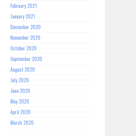
February 2021
January 2021
December 2020
November 2020
October 2020
September 2020
August 2020
July 2020
June 2020
May 2020
April 2020
March 2020