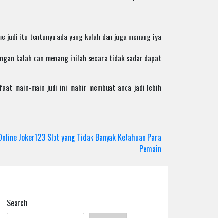
e judi itu tentunya ada yang kalah dan juga menang iya
Dengan kalah dan menang inilah secara tidak sadar dapat
aat main-main judi ini mahir membuat anda jadi lebih
nline Joker123 Slot yang Tidak Banyak Ketahuan Para
Pemain
Search