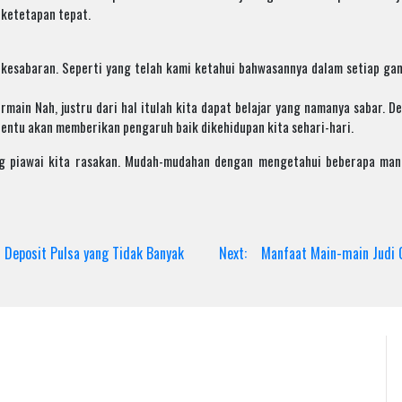
ketetapan tepat.
 kesabaran. Seperti yang telah kami ketahui bahwasannya dalam setiap gam
Bermain Nah, justru dari hal itulah kita dapat belajar yang namanya sabar. 
tentu akan memberikan pengaruh baik dikehidupan kita sehari-hari.
ang piawai kita rasakan. Mudah-mudahan dengan mengetahui beberapa manf
 Deposit Pulsa yang Tidak Banyak
Next:
Manfaat Main-main Judi O