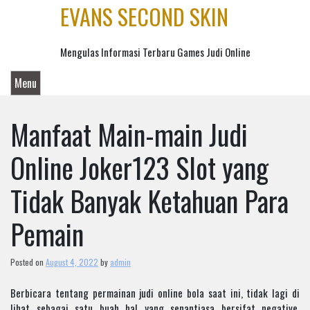
Skip
EVANS SECOND SKIN
to
content
Mengulas Informasi Terbaru Games Judi Online
Menu
Manfaat Main-main Judi
Online Joker123 Slot yang
Tidak Banyak Ketahuan Para
Pemain
Posted on
August 4, 2022
by
admin
Berbicara tentang permainan judi online bola saat ini, tidak lagi di
lihat sebagai satu buah hal yang senantiasa bersifat negative.