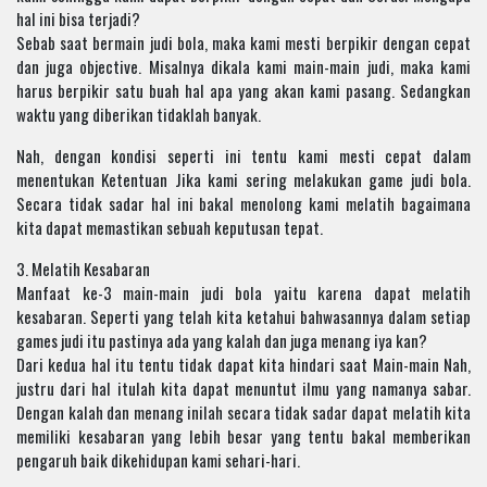
hal ini bisa terjadi?
Sebab saat bermain judi bola, maka kami mesti berpikir dengan cepat
dan juga objective. Misalnya dikala kami main-main judi, maka kami
harus berpikir satu buah hal apa yang akan kami pasang. Sedangkan
waktu yang diberikan tidaklah banyak.
Nah, dengan kondisi seperti ini tentu kami mesti cepat dalam
menentukan Ketentuan Jika kami sering melakukan game judi bola.
Secara tidak sadar hal ini bakal menolong kami melatih bagaimana
kita dapat memastikan sebuah keputusan tepat.
3. Melatih Kesabaran
Manfaat ke-3 main-main judi bola yaitu karena dapat melatih
kesabaran. Seperti yang telah kita ketahui bahwasannya dalam setiap
games judi itu pastinya ada yang kalah dan juga menang iya kan?
Dari kedua hal itu tentu tidak dapat kita hindari saat Main-main Nah,
justru dari hal itulah kita dapat menuntut ilmu yang namanya sabar.
Dengan kalah dan menang inilah secara tidak sadar dapat melatih kita
memiliki kesabaran yang lebih besar yang tentu bakal memberikan
pengaruh baik dikehidupan kami sehari-hari.