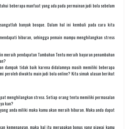
etahui beberapa manfaat yang ada pada permainan judi bola sebelum
 sangatlah banyak bosque. Dalam hal ini kembali pada cara kita
t mendapati hiburan, sehingga pemain mampu menghilangkan stress
ngin meraih pendapatan Tambahan Tentu meraih bayaran penambahan
kan?
kan dampak tidak baik karena didalamnya masih memiliki beberapa
i peroleh diwaktu main judi bola online? Kita simak ulasan berikut
pat menghilangkan stress. Setiap orang tentu memiliki permasalan
iya kan?
yang anda miliki maka kamu akan meraih hiburan. Maka anda dapat
tkan kemenangan, maka hal itu merupakan bonus yang piawai kamu