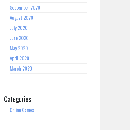
September 2020
August 2020
July 2020
June 2020
May 2020
April 2020
March 2020
Categories
Online Games