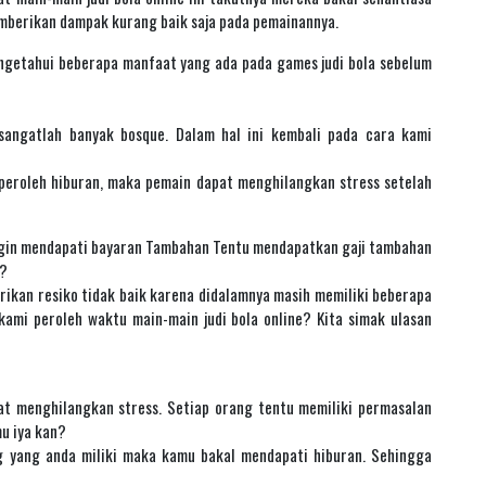
mberikan dampak kurang baik saja pada pemainannya.
engetahui beberapa manfaat yang ada pada games judi bola sebelum
 sangatlah banyak bosque. Dalam hal ini kembali pada cara kami
peroleh hiburan, maka pemain dapat menghilangkan stress setelah
ingin mendapati bayaran Tambahan Tentu mendapatkan gaji tambahan
n?
erikan resiko tidak baik karena didalamnya masih memiliki beberapa
ami peroleh waktu main-main judi bola online? Kita simak ulasan
at menghilangkan stress. Setiap orang tentu memiliki permasalan
u iya kan?
 yang anda miliki maka kamu bakal mendapati hiburan. Sehingga