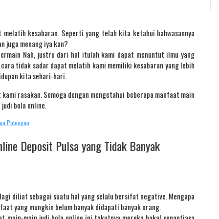
t melatih kesabaran. Seperti yang telah kita ketahui bahwasannya
dan juga menang iya kan?
 Bermain Nah, justru dari hal itulah kami dapat menuntut ilmu yang
cara tidak sadar dapat melatih kami memiliki kesabaran yang lebih
dupan kita sehari-hari.
pat kami rasakan. Semoga dengan mengetahui beberapa manfaat main
judi bola online.
npa Potongan
line Deposit Pulsa yang Tidak Banyak
 lagi diliat sebagai suatu hal yang selalu bersifat negative. Mengapa
faat yang mungkin belum banyak didapati banyak orang.
 main-main judi bola online ini takutnya mereka bakal senantiasa