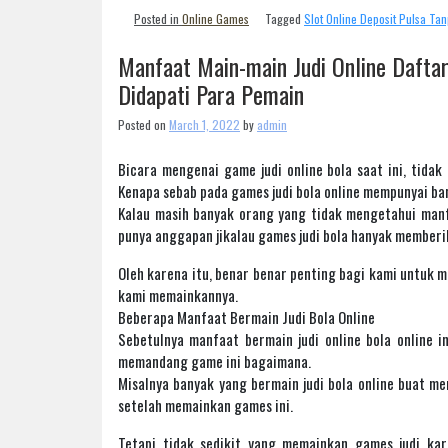
Posted in
Online Games
Tagged
Slot Online Deposit Pulsa Ta
Manfaat Main-main Judi Online Daftar
Didapati Para Pemain
Posted on
March 1, 2022
by
admin
Bicara mengenai game judi online bola saat ini, tidak 
Kenapa sebab pada games judi bola online mempunyai b
Kalau masih banyak orang yang tidak mengetahui manfa
punya anggapan jikalau games judi bola hanyak memberi
Oleh karena itu, benar benar penting bagi kami untuk 
kami memainkannya.
Beberapa Manfaat Bermain Judi Bola Online
Sebetulnya manfaat bermain judi online bola online i
memandang game ini bagaimana.
Misalnya banyak yang bermain judi bola online buat 
setelah memainkan games ini.
Tetapi tidak sedikit yang memainkan games judi ka