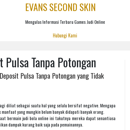
EVANS SECOND SKIN
Mengulas Informasi Terbaru Games Judi Online
Hubungi Kami
it Pulsa Tanpa Potongan
 Deposit Pulsa Tanpa Potongan yang Tidak
lagi diliat sebagai suatu hal yang selalu bersifat negative. Mengapa
k manfaat yang mungkin belum banyak didapati banyak orang.
at bermain judi bola online ini takutnya mereka dapat senantiasa
ikan dampak kurang baik saja pada pemainannya.