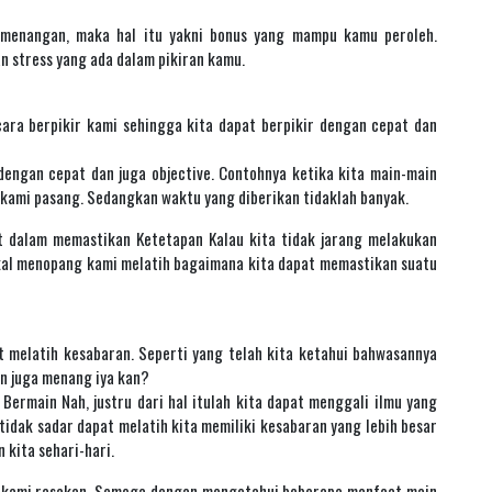
emenangan, maka hal itu yakni bonus yang mampu kamu peroleh.
 stress yang ada dalam pikiran kamu.
cara berpikir kami sehingga kita dapat berpikir dengan cepat dan
 dengan cepat dan juga objective. Contohnya ketika kita main-main
l kami pasang. Sedangkan waktu yang diberikan tidaklah banyak.
at dalam memastikan Ketetapan Kalau kita tidak jarang melakukan
bakal menopang kami melatih bagaimana kita dapat memastikan suatu
 melatih kesabaran. Seperti yang telah kita ketahui bahwasannya
an juga menang iya kan?
 Bermain Nah, justru dari hal itulah kita dapat menggali ilmu yang
tidak sadar dapat melatih kita memiliki kesabaran yang lebih besar
 kita sehari-hari.
isa kami rasakan. Semoga dengan mengetahui beberapa manfaat main