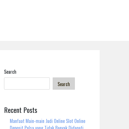
Search
Search
Recent Posts
Manfaat Main-main Judi Online Slot Online
Deposit Pulsa yang Tidak Banyak Didapati