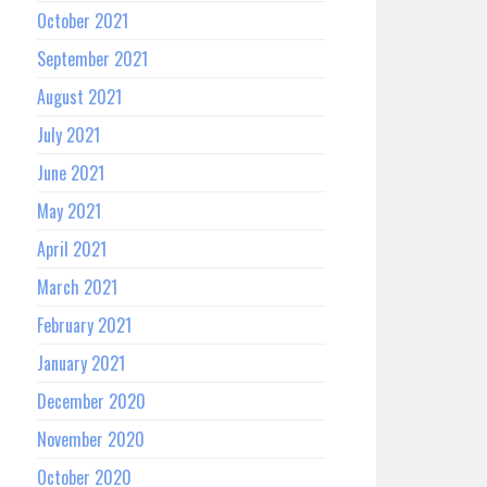
October 2021
September 2021
August 2021
July 2021
June 2021
May 2021
April 2021
March 2021
February 2021
January 2021
December 2020
November 2020
October 2020