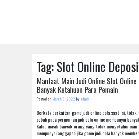
Skip
to
content
Tag:
Slot Online Depos
Manfaat Main Judi Online Slot Online
Banyak Ketahuan Para Pemain
Posted on
March 9, 2022
by
admin
Berkata berkaitan game judi online bola saat ini, tidak 
sebab pada permainan judi bola online mempunyai banya
Kalau masih banyak orang yang tidak mengetahui manfa
mempunyai anggapan jika game judi bola hanyak member