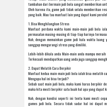
tambahan dari bermain judi bola sangat memberikan un
Oleh karena itu, game judi tidak selalu memberikan re
yang baik. Mau tau manfaat lain yang dapat kami peroleh 
1. Bisa Menghilangkan Stress
Manfaat perdana waktu kami main-main judi bola iala
permasalan masing-masing di tiap-tiap harinya termasu
Nah, dengan memainkan game judi kala waktu luang 
sanggup mengurangi stress yang dimiliki.
Lebih-lebih dikala anda Main-main anda mampu meraih 
Terkecuali mendapatkan uang anda juga sanggup menghi
2. Dapat Melatih Cara Berpikir
Manfaat kedua main-main judi bola ialah bisa melatih c
Mengapa hal ini bisa terjadi?
Sebab saat main judi bola, maka kami harus berpikir de
maka kita mesti berpikir satu buah hal apa yang dapat 
Nah, dengan kondisi seperti ini tentu kami mesti ce
games judi bola. Secara tidak sadar hal ini dapat