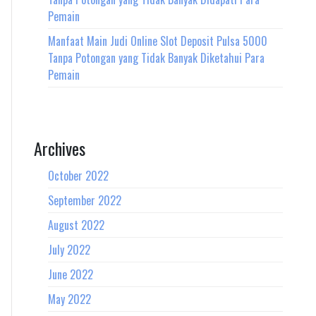
Pemain
Manfaat Main Judi Online Slot Deposit Pulsa 5000
Tanpa Potongan yang Tidak Banyak Diketahui Para
Pemain
Archives
October 2022
September 2022
August 2022
July 2022
June 2022
May 2022