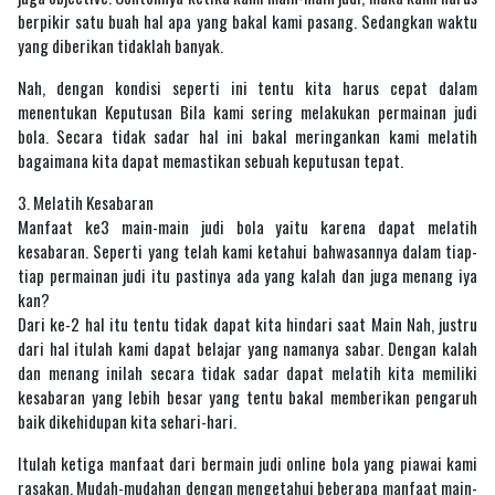
berpikir satu buah hal apa yang bakal kami pasang. Sedangkan waktu
yang diberikan tidaklah banyak.
Nah, dengan kondisi seperti ini tentu kita harus cepat dalam
menentukan Keputusan Bila kami sering melakukan permainan judi
bola. Secara tidak sadar hal ini bakal meringankan kami melatih
bagaimana kita dapat memastikan sebuah keputusan tepat.
3. Melatih Kesabaran
Manfaat ke3 main-main judi bola yaitu karena dapat melatih
kesabaran. Seperti yang telah kami ketahui bahwasannya dalam tiap-
tiap permainan judi itu pastinya ada yang kalah dan juga menang iya
kan?
Dari ke-2 hal itu tentu tidak dapat kita hindari saat Main Nah, justru
dari hal itulah kami dapat belajar yang namanya sabar. Dengan kalah
dan menang inilah secara tidak sadar dapat melatih kita memiliki
kesabaran yang lebih besar yang tentu bakal memberikan pengaruh
baik dikehidupan kita sehari-hari.
Itulah ketiga manfaat dari bermain judi online bola yang piawai kami
rasakan. Mudah-mudahan dengan mengetahui beberapa manfaat main-