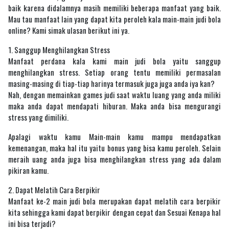
baik karena didalamnya masih memiliki beberapa manfaat yang baik.
Mau tau manfaat lain yang dapat kita peroleh kala main-main judi bola
online? Kami simak ulasan berikut ini ya.
1. Sanggup Menghilangkan Stress
Manfaat perdana kala kami main judi bola yaitu sanggup
menghilangkan stress. Setiap orang tentu memiliki permasalan
masing-masing di tiap-tiap harinya termasuk juga juga anda iya kan?
Nah, dengan memainkan games judi saat waktu luang yang anda miliki
maka anda dapat mendapati hiburan. Maka anda bisa mengurangi
stress yang dimiliki.
Apalagi waktu kamu Main-main kamu mampu mendapatkan
kemenangan, maka hal itu yaitu bonus yang bisa kamu peroleh. Selain
meraih uang anda juga bisa menghilangkan stress yang ada dalam
pikiran kamu.
2. Dapat Melatih Cara Berpikir
Manfaat ke-2 main judi bola merupakan dapat melatih cara berpikir
kita sehingga kami dapat berpikir dengan cepat dan Sesuai Kenapa hal
ini bisa terjadi?