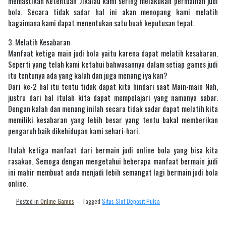
memastikan Ketentuan Jikalau kami sering melakukan permainan judi
bola. Secara tidak sadar hal ini akan menopang kami melatih
bagaimana kami dapat menentukan satu buah keputusan tepat.
3. Melatih Kesabaran
Manfaat ketiga main judi bola yaitu karena dapat melatih kesabaran.
Seperti yang telah kami ketahui bahwasannya dalam setiap games judi
itu tentunya ada yang kalah dan juga menang iya kan?
Dari ke-2 hal itu tentu tidak dapat kita hindari saat Main-main Nah,
justru dari hal itulah kita dapat mempelajari yang namanya sabar.
Dengan kalah dan menang inilah secara tidak sadar dapat melatih kita
memiliki kesabaran yang lebih besar yang tentu bakal memberikan
pengaruh baik dikehidupan kami sehari-hari.
Itulah ketiga manfaat dari bermain judi online bola yang bisa kita
rasakan. Semoga dengan mengetahui beberapa manfaat bermain judi
ini mahir membuat anda menjadi lebih semangat lagi bermain judi bola
online.
Posted in
Online Games
Tagged
Situs Slot Deposit Pulsa