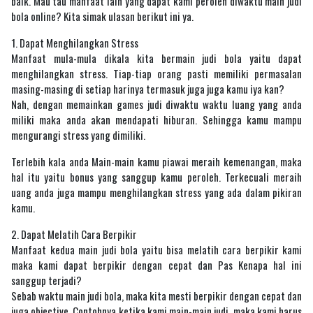
baik. Mau tau manfaat lain yang dapat kami peroleh diwaktu main judi
bola online? Kita simak ulasan berikut ini ya.
1. Dapat Menghilangkan Stress
Manfaat mula-mula dikala kita bermain judi bola yaitu dapat
menghilangkan stress. Tiap-tiap orang pasti memiliki permasalan
masing-masing di setiap harinya termasuk juga juga kamu iya kan?
Nah, dengan memainkan games judi diwaktu waktu luang yang anda
miliki maka anda akan mendapati hiburan. Sehingga kamu mampu
mengurangi stress yang dimiliki.
Terlebih kala anda Main-main kamu piawai meraih kemenangan, maka
hal itu yaitu bonus yang sanggup kamu peroleh. Terkecuali meraih
uang anda juga mampu menghilangkan stress yang ada dalam pikiran
kamu.
2. Dapat Melatih Cara Berpikir
Manfaat kedua main judi bola yaitu bisa melatih cara berpikir kami
maka kami dapat berpikir dengan cepat dan Pas Kenapa hal ini
sanggup terjadi?
Sebab waktu main judi bola, maka kita mesti berpikir dengan cepat dan
juga objective. Contohnya ketika kami main-main judi, maka kami harus