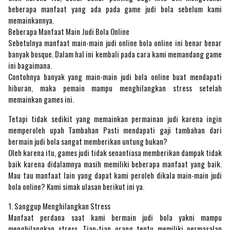
beberapa manfaat yang ada pada game judi bola sebelum kami
memainkannya.
Beberapa Manfaat Main Judi Bola Online
Sebetulnya manfaat main-main judi online bola online ini benar benar
banyak bosque. Dalam hal ini kembali pada cara kami memandang game
ini bagaimana.
Contohnya banyak yang main-main judi bola online buat mendapati
hiburan, maka pemain mampu menghilangkan stress setelah
memainkan games ini.
Tetapi tidak sedikit yang memainkan permainan judi karena ingin
memperoleh upah Tambahan Pasti mendapati gaji tambahan dari
bermain judi bola sangat memberikan untung bukan?
Oleh karena itu, games judi tidak senantiasa memberikan dampak tidak
baik karena didalamnya masih memiliki beberapa manfaat yang baik.
Mau tau manfaat lain yang dapat kami peroleh dikala main-main judi
bola online? Kami simak ulasan berikut ini ya.
1. Sanggup Menghilangkan Stress
Manfaat perdana saat kami bermain judi bola yakni mampu
menghilangkan stress. Tiap-tiap orang tentu memiliki permasalan