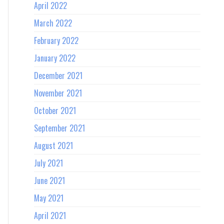
April 2022
March 2022
February 2022
January 2022
December 2021
November 2021
October 2021
September 2021
August 2021
July 2021
June 2021
May 2021
April 2021