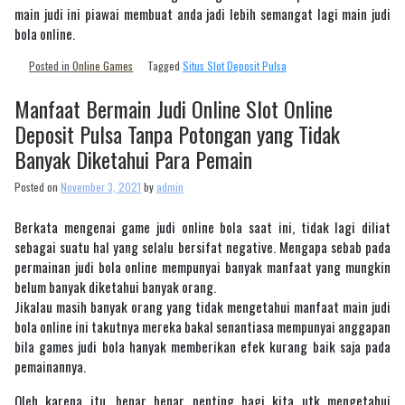
main judi ini piawai membuat anda jadi lebih semangat lagi main judi
bola online.
Posted in
Online Games
Tagged
Situs Slot Deposit Pulsa
Manfaat Bermain Judi Online Slot Online
Deposit Pulsa Tanpa Potongan yang Tidak
Banyak Diketahui Para Pemain
Posted on
November 3, 2021
by
admin
Berkata mengenai game judi online bola saat ini, tidak lagi diliat
sebagai suatu hal yang selalu bersifat negative. Mengapa sebab pada
permainan judi bola online mempunyai banyak manfaat yang mungkin
belum banyak diketahui banyak orang.
Jikalau masih banyak orang yang tidak mengetahui manfaat main judi
bola online ini takutnya mereka bakal senantiasa mempunyai anggapan
bila games judi bola hanyak memberikan efek kurang baik saja pada
pemainannya.
Oleh karena itu, benar benar penting bagi kita utk mengetahui