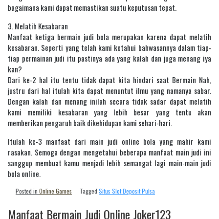
bagaimana kami dapat memastikan suatu keputusan tepat.
3. Melatih Kesabaran
Manfaat ketiga bermain judi bola merupakan karena dapat melatih
kesabaran. Seperti yang telah kami ketahui bahwasannya dalam tiap-
tiap permainan judi itu pastinya ada yang kalah dan juga menang iya
kan?
Dari ke-2 hal itu tentu tidak dapat kita hindari saat Bermain Nah,
justru dari hal itulah kita dapat menuntut ilmu yang namanya sabar.
Dengan kalah dan menang inilah secara tidak sadar dapat melatih
kami memiliki kesabaran yang lebih besar yang tentu akan
memberikan pengaruh baik dikehidupan kami sehari-hari.
Itulah ke-3 manfaat dari main judi online bola yang mahir kami
rasakan. Semoga dengan mengetahui beberapa manfaat main judi ini
sanggup membuat kamu menjadi lebih semangat lagi main-main judi
bola online.
Posted in
Online Games
Tagged
Situs Slot Deposit Pulsa
Manfaat Bermain Judi Online Joker123