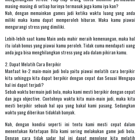
masing-masing di setiap harinya termasuk juga kamu iya kan?
Nah, dengan memainkan games judi ketika waktu luang yang anda
miliki maka kamu dapat memperoleh hiburan. Maka kamu piawai
mengurangi stress yang dimiliki.
Lebih-lebih saat kamu Main anda mahir meraih kemenangan, maka hal
itu ialah bonus yang piawai kamu peroleh. Tidak cuma mendapati uang
anda juga bisa menghilangkan stress yang ada dalam pikiran kamu.
2. Dapat Melatih Cara Berpikir
Manfaat ke-2 main-main judi bola yaitu piawai melatih cara berpikir
kita sehingga kita dapat berpikir dengan cepat dan Sesuai Mengapa
hal ini dapat terjadi?
Sebab waktu bermain judi bola, maka kami mesti berpikir dengan cepat
dan juga objective. Contohnya waktu kita main-main judi, maka kita
mesti berpikir sebuah hal apa yang bakal kami pasang. Sedangkan
waktu yang diberikan tidaklah banyak.
Nah, dengan kondisi seperti ini tentu kami mesti cepat dalam
menentukan Ketetapan Bila kami sering melakukan game judi bola.
Dengan cara tidak sadar hal ini dapat menolong kita melatih