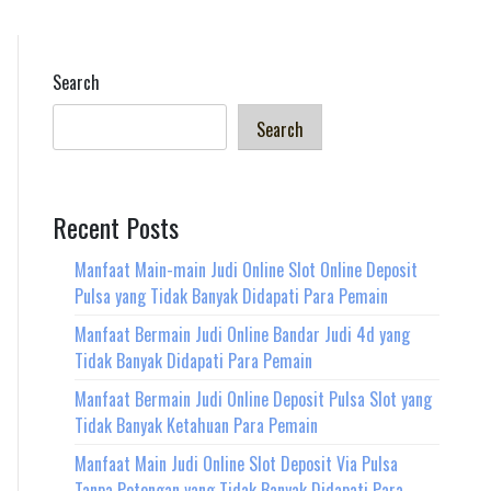
Search
Search
Recent Posts
Manfaat Main-main Judi Online Slot Online Deposit
Pulsa yang Tidak Banyak Didapati Para Pemain
Manfaat Bermain Judi Online Bandar Judi 4d yang
Tidak Banyak Didapati Para Pemain
Manfaat Bermain Judi Online Deposit Pulsa Slot yang
Tidak Banyak Ketahuan Para Pemain
Manfaat Main Judi Online Slot Deposit Via Pulsa
Tanpa Potongan yang Tidak Banyak Didapati Para