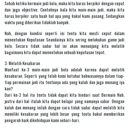
Sebab ketika bermain judi bola, maka kita harus berpikir dengan cepat
dan juga objective. Contohnya kala kita main-main judi, maka kita
harus berpikir satu buah hal apa yang bakal kami pasang. Sedangkan
waktu yang diberikan tidaklah banyak.
Nah, dengan kondisi seperti ini tentu kita mesti cepat dalam
menentukan Keputusan Seandainya kita sering melakukan game judi
bola. Secara tidak sadar hal ini akan menunjang kita melatih
bagaimana kita dapat menentukan sebuah keputusan tepat.
3. Melatih Kesabaran
Manfaat ke-3 main-main judi bola adalah karena dapat melatih
kesabaran. Seperti yang telah kami ketahui bahwasannya dalam tiap-
tiap permainan judi itu tentunya ada yang kalah dan juga menang iya
kan?
Dari ke-2 hal itu tentu tidak dapat kita hindari saat Bermain Nah,
justru dari hal itulah kita dapat belajar yang namanya sabar. Dengan
kalah dan menang inilah dengan cara tidak sadar dapat melatih kita
memiliki kesabaran yang lebih besar yang tentu bakal memberikan
pengaruh baik dikehidupan kami sehari-hari.