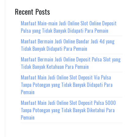
Recent Posts
Manfaat Main-main Judi Online Slot Online Deposit
Pulsa yang Tidak Banyak Didapati Para Pemain
Manfaat Bermain Judi Online Bandar Judi 4d yang
Tidak Banyak Didapati Para Pemain
Manfaat Bermain Judi Online Deposit Pulsa Slot yang
Tidak Banyak Ketahuan Para Pemain
Manfaat Main Judi Online Slot Deposit Via Pulsa
Tanpa Potongan yang Tidak Banyak Didapati Para
Pemain
Manfaat Main Judi Online Slot Deposit Pulsa 5000
Tanpa Potongan yang Tidak Banyak Diketahui Para
Pemain