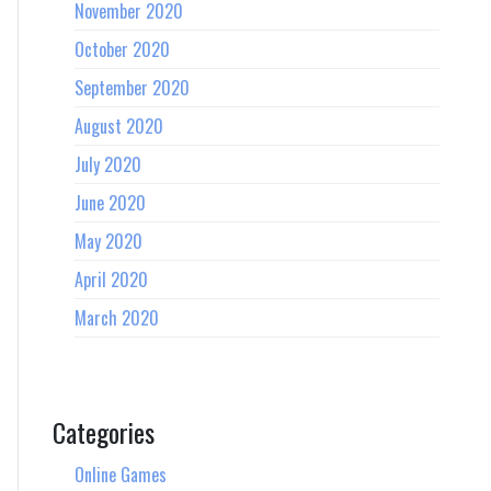
November 2020
October 2020
September 2020
August 2020
July 2020
June 2020
May 2020
April 2020
March 2020
Categories
Online Games