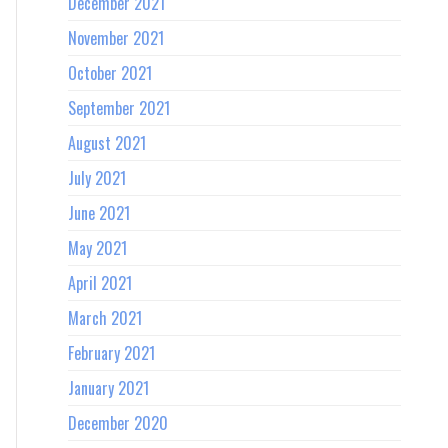
December 2021
November 2021
October 2021
September 2021
August 2021
July 2021
June 2021
May 2021
April 2021
March 2021
February 2021
January 2021
December 2020