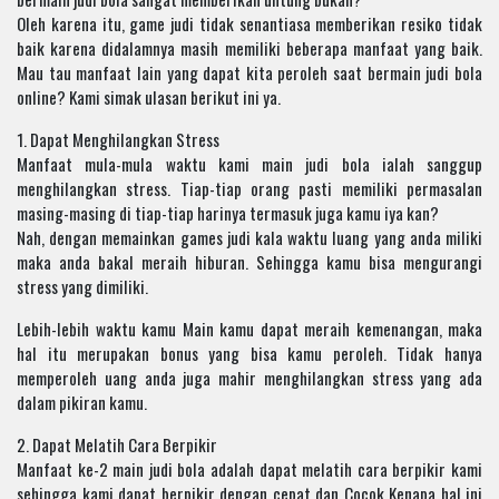
Oleh karena itu, game judi tidak senantiasa memberikan resiko tidak
baik karena didalamnya masih memiliki beberapa manfaat yang baik.
Mau tau manfaat lain yang dapat kita peroleh saat bermain judi bola
online? Kami simak ulasan berikut ini ya.
1. Dapat Menghilangkan Stress
Manfaat mula-mula waktu kami main judi bola ialah sanggup
menghilangkan stress. Tiap-tiap orang pasti memiliki permasalan
masing-masing di tiap-tiap harinya termasuk juga kamu iya kan?
Nah, dengan memainkan games judi kala waktu luang yang anda miliki
maka anda bakal meraih hiburan. Sehingga kamu bisa mengurangi
stress yang dimiliki.
Lebih-lebih waktu kamu Main kamu dapat meraih kemenangan, maka
hal itu merupakan bonus yang bisa kamu peroleh. Tidak hanya
memperoleh uang anda juga mahir menghilangkan stress yang ada
dalam pikiran kamu.
2. Dapat Melatih Cara Berpikir
Manfaat ke-2 main judi bola adalah dapat melatih cara berpikir kami
sehingga kami dapat berpikir dengan cepat dan Cocok Kenapa hal ini