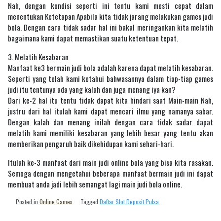
Nah, dengan kondisi seperti ini tentu kami mesti cepat dalam
menentukan Ketetapan Apabila kita tidak jarang melakukan games judi
bola. Dengan cara tidak sadar hal ini bakal meringankan kita melatih
bagaimana kami dapat memastikan suatu ketentuan tepat.
3. Melatih Kesabaran
Manfaat ke3 bermain judi bola adalah karena dapat melatih kesabaran.
Seperti yang telah kami ketahui bahwasannya dalam tiap-tiap games
judi itu tentunya ada yang kalah dan juga menang iya kan?
Dari ke-2 hal itu tentu tidak dapat kita hindari saat Main-main Nah,
justru dari hal itulah kami dapat mencari ilmu yang namanya sabar.
Dengan kalah dan menang inilah dengan cara tidak sadar dapat
melatih kami memiliki kesabaran yang lebih besar yang tentu akan
memberikan pengaruh baik dikehidupan kami sehari-hari.
Itulah ke-3 manfaat dari main judi online bola yang bisa kita rasakan.
Semoga dengan mengetahui beberapa manfaat bermain judi ini dapat
membuat anda jadi lebih semangat lagi main judi bola online.
Posted in
Online Games
Tagged
Daftar Slot Deposit Pulsa