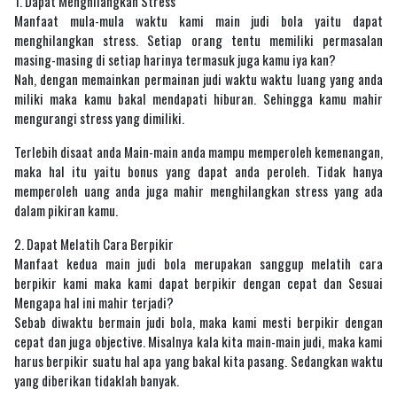
1. Dapat Menghilangkan Stress
Manfaat mula-mula waktu kami main judi bola yaitu dapat
menghilangkan stress. Setiap orang tentu memiliki permasalan
masing-masing di setiap harinya termasuk juga kamu iya kan?
Nah, dengan memainkan permainan judi waktu waktu luang yang anda
miliki maka kamu bakal mendapati hiburan. Sehingga kamu mahir
mengurangi stress yang dimiliki.
Terlebih disaat anda Main-main anda mampu memperoleh kemenangan,
maka hal itu yaitu bonus yang dapat anda peroleh. Tidak hanya
memperoleh uang anda juga mahir menghilangkan stress yang ada
dalam pikiran kamu.
2. Dapat Melatih Cara Berpikir
Manfaat kedua main judi bola merupakan sanggup melatih cara
berpikir kami maka kami dapat berpikir dengan cepat dan Sesuai
Mengapa hal ini mahir terjadi?
Sebab diwaktu bermain judi bola, maka kami mesti berpikir dengan
cepat dan juga objective. Misalnya kala kita main-main judi, maka kami
harus berpikir suatu hal apa yang bakal kita pasang. Sedangkan waktu
yang diberikan tidaklah banyak.