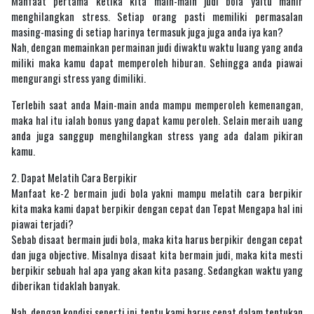
Manfaat pertama ketika kita main-main judi bola yaitu mahir
menghilangkan stress. Setiap orang pasti memiliki permasalan
masing-masing di setiap harinya termasuk juga juga anda iya kan?
Nah, dengan memainkan permainan judi diwaktu waktu luang yang anda
miliki maka kamu dapat memperoleh hiburan. Sehingga anda piawai
mengurangi stress yang dimiliki.
Terlebih saat anda Main-main anda mampu memperoleh kemenangan,
maka hal itu ialah bonus yang dapat kamu peroleh. Selain meraih uang
anda juga sanggup menghilangkan stress yang ada dalam pikiran
kamu.
2. Dapat Melatih Cara Berpikir
Manfaat ke-2 bermain judi bola yakni mampu melatih cara berpikir
kita maka kami dapat berpikir dengan cepat dan Tepat Mengapa hal ini
piawai terjadi?
Sebab disaat bermain judi bola, maka kita harus berpikir dengan cepat
dan juga objective. Misalnya disaat kita bermain judi, maka kita mesti
berpikir sebuah hal apa yang akan kita pasang. Sedangkan waktu yang
diberikan tidaklah banyak.
Nah, dengan kondisi seperti ini tentu kami harus cepat dalam tentukan