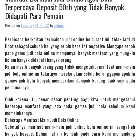
Terpercaya Deposit 50rb yang Tidak Banyak
Didapati Para Pemain
Posted on
February 14, 2022
by
admin
Berbicara berkaitan permainan judi online bola saat ini, tidak lagi di
lihat sebagai sebuah hal yang selalu bersifat negative. Mengapa sebab
pada game judi bola online mempunyai banyak manfaat yang mungkin
belum banyak didapati banyak orang.
Kalau masih banyak orang yang tidak mengetahui manfaat main-main
judi bola online ini takutnya mereka akan selalu beranggapan apabila
games judi bola hanyak memberikan dampak kurang baik saja pada
pemainannya.
Oleh karena itu, benar benar penting bagi kita untuk mengetahui
beberapa manfaat yang ada pada games judi bola sebelum kami
memainkannya.
Beberapa Manfaat Main Judi Bola Online
Sebetulnya manfaat main-main judi online bola online ini sangatlah
banyak bosque. Dalam hal ini kembali pada cara kami memandang