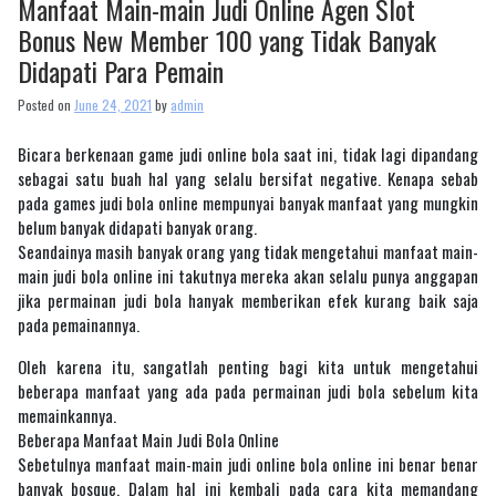
Manfaat Main-main Judi Online Agen Slot
Bonus New Member 100 yang Tidak Banyak
Didapati Para Pemain
Posted on
June 24, 2021
by
admin
Bicara berkenaan game judi online bola saat ini, tidak lagi dipandang
sebagai satu buah hal yang selalu bersifat negative. Kenapa sebab
pada games judi bola online mempunyai banyak manfaat yang mungkin
belum banyak didapati banyak orang.
Seandainya masih banyak orang yang tidak mengetahui manfaat main-
main judi bola online ini takutnya mereka akan selalu punya anggapan
jika permainan judi bola hanyak memberikan efek kurang baik saja
pada pemainannya.
Oleh karena itu, sangatlah penting bagi kita untuk mengetahui
beberapa manfaat yang ada pada permainan judi bola sebelum kita
memainkannya.
Beberapa Manfaat Main Judi Bola Online
Sebetulnya manfaat main-main judi online bola online ini benar benar
banyak bosque. Dalam hal ini kembali pada cara kita memandang