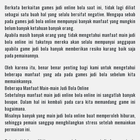
Berkata berkaitan games judi online bola saat ini, tidak lagi diliat
sebagai satu buah hal yang selalu bersifat negative. Mengapa sebab
pada games judi bola online mempunyai banyak manfaat yang mungkin
belum banyak ketahuan banyak orang.
Apabila masih banyak orang yang tidak mengetahui manfaat main judi
bola online ini takutnya mereka akan selalu mempunyai anggapan
apabila game judi bola hanyak memberikan resiko kurang baik saja
pada pemainannya.
Oleh karena itu, benar benar penting bagi kami untuk mengetahui
beberapa manfaat yang ada pada games judi bola sebelum kita
memainkannya.
Beberapa Manfaat Main-main Judi Bola Online
Sebetulnya manfaat main judi online bola online ini sangatlah banyak
bosque. Dalam hal ini kembali pada cara kita memandang game ini
bagaimana.
Misalnya banyak yang main judi bola online buat memperoleh hiburan,
sehingga pemain sanggup menghilangkan stress setelah memainkan
permainan ini.