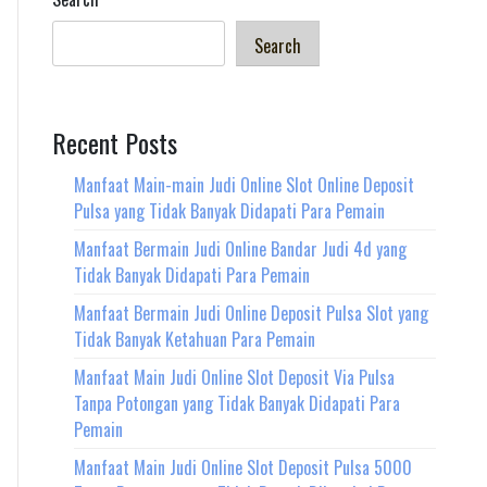
Search
Recent Posts
Manfaat Main-main Judi Online Slot Online Deposit
Pulsa yang Tidak Banyak Didapati Para Pemain
Manfaat Bermain Judi Online Bandar Judi 4d yang
Tidak Banyak Didapati Para Pemain
Manfaat Bermain Judi Online Deposit Pulsa Slot yang
Tidak Banyak Ketahuan Para Pemain
Manfaat Main Judi Online Slot Deposit Via Pulsa
Tanpa Potongan yang Tidak Banyak Didapati Para
Pemain
Manfaat Main Judi Online Slot Deposit Pulsa 5000