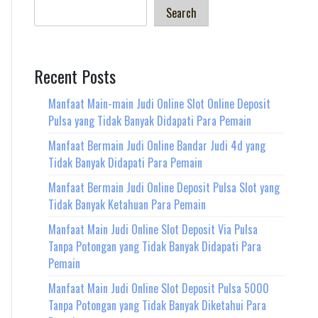
Search
Recent Posts
Manfaat Main-main Judi Online Slot Online Deposit
Pulsa yang Tidak Banyak Didapati Para Pemain
Manfaat Bermain Judi Online Bandar Judi 4d yang
Tidak Banyak Didapati Para Pemain
Manfaat Bermain Judi Online Deposit Pulsa Slot yang
Tidak Banyak Ketahuan Para Pemain
Manfaat Main Judi Online Slot Deposit Via Pulsa
Tanpa Potongan yang Tidak Banyak Didapati Para
Pemain
Manfaat Main Judi Online Slot Deposit Pulsa 5000
Tanpa Potongan yang Tidak Banyak Diketahui Para