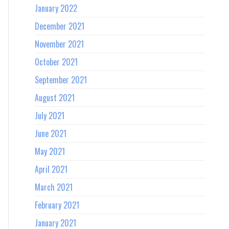
January 2022
December 2021
November 2021
October 2021
September 2021
August 2021
July 2021
June 2021
May 2021
April 2021
March 2021
February 2021
January 2021