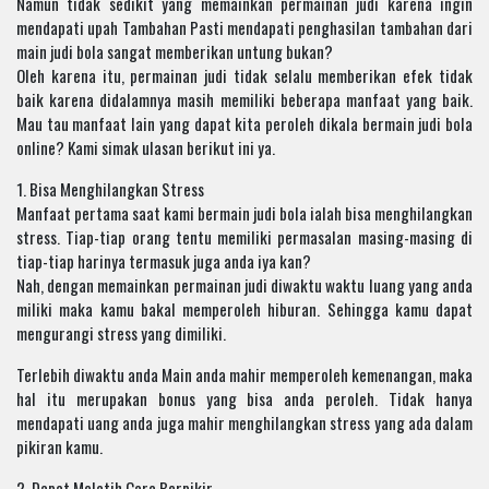
Namun tidak sedikit yang memainkan permainan judi karena ingin
mendapati upah Tambahan Pasti mendapati penghasilan tambahan dari
main judi bola sangat memberikan untung bukan?
Oleh karena itu, permainan judi tidak selalu memberikan efek tidak
baik karena didalamnya masih memiliki beberapa manfaat yang baik.
Mau tau manfaat lain yang dapat kita peroleh dikala bermain judi bola
online? Kami simak ulasan berikut ini ya.
1. Bisa Menghilangkan Stress
Manfaat pertama saat kami bermain judi bola ialah bisa menghilangkan
stress. Tiap-tiap orang tentu memiliki permasalan masing-masing di
tiap-tiap harinya termasuk juga anda iya kan?
Nah, dengan memainkan permainan judi diwaktu waktu luang yang anda
miliki maka kamu bakal memperoleh hiburan. Sehingga kamu dapat
mengurangi stress yang dimiliki.
Terlebih diwaktu anda Main anda mahir memperoleh kemenangan, maka
hal itu merupakan bonus yang bisa anda peroleh. Tidak hanya
mendapati uang anda juga mahir menghilangkan stress yang ada dalam
pikiran kamu.
2. Dapat Melatih Cara Berpikir