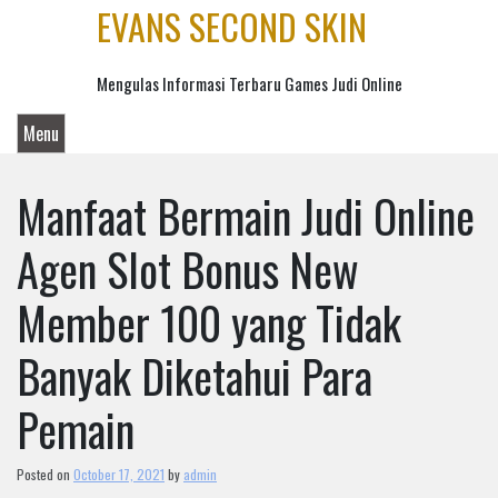
Skip
EVANS SECOND SKIN
to
content
Mengulas Informasi Terbaru Games Judi Online
Menu
Manfaat Bermain Judi Online
Agen Slot Bonus New
Member 100 yang Tidak
Banyak Diketahui Para
Pemain
Posted on
October 17, 2021
by
admin