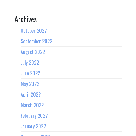
Archives
October 2022
September 2022
August 2022
July 2022
June 2022
May 2022
April 2022
March 2022
February 2022
January 2022