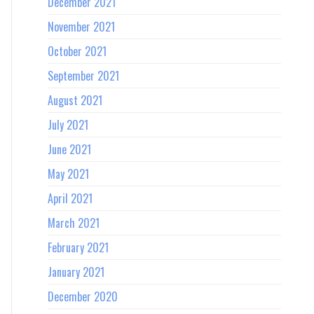
December 2021
November 2021
October 2021
September 2021
August 2021
July 2021
June 2021
May 2021
April 2021
March 2021
February 2021
January 2021
December 2020