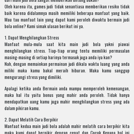
Oleh karena itu, games judi tidak senantiasa memberikan resiko tidak
baik karena didalamnya masih memiliki beberapa manfaat yang baik.
Mau tau manfaat lain yang dapat kami peroleh diwaktu bermain judi
bola online? Kami simak ulasan berikut ini ya.
1. Dapat Menghilangkan Stress
Manfaat mula-mula saat kita main judi bola yakni piawai
menghilangkan stress. Tiap-tiap orang tentu memiliki permasalan
masing-masing di setiap harinya termasuk juga anda iya kan?
Nah, dengan memainkan permainan judi dikala waktu luang yang anda
miliki maka kamu bakal meraih hiburan. Maka kamu sanggup
mengurangi stress yang dimiliki.
Apalagi ketika anda Bermain anda mampu memperoleh kemenangan,
maka hal itu yaitu bonus yang mahir anda peroleh. Tidak hanya
mendapatkan uang kamu juga mahir menghilangkan stress yang ada
dalam pikiran kamu.
2. Dapat Melatih Cara Berpikir
Manfaat kedua main judi bola adalah mahir melatih cara berpikir kita
maka kami dapat berpikir dengan cepat dan Cocok Kenapa hal ini