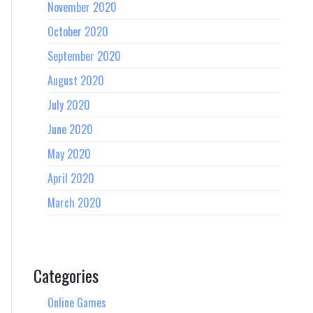
November 2020
October 2020
September 2020
August 2020
July 2020
June 2020
May 2020
April 2020
March 2020
Categories
Online Games