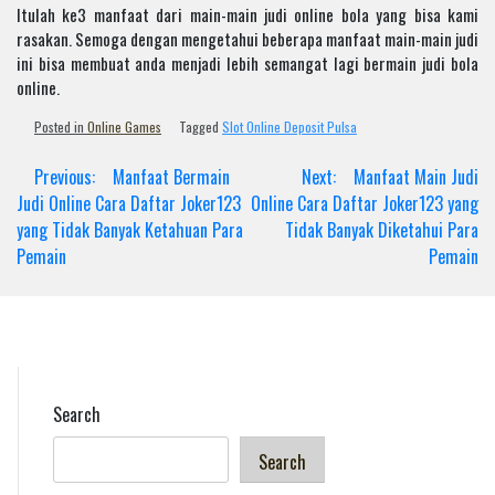
Itulah ke3 manfaat dari main-main judi online bola yang bisa kami
rasakan. Semoga dengan mengetahui beberapa manfaat main-main judi
ini bisa membuat anda menjadi lebih semangat lagi bermain judi bola
online.
Posted in
Online Games
Tagged
Slot Online Deposit Pulsa
Post
Previous:
Manfaat Bermain
Next:
Manfaat Main Judi
navigation
Judi Online Cara Daftar Joker123
Online Cara Daftar Joker123 yang
yang Tidak Banyak Ketahuan Para
Tidak Banyak Diketahui Para
Pemain
Pemain
Search
Search