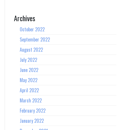
Archives
October 2022
September 2022
August 2022
July 2022
June 2022
May 2022
April 2022
March 2022
February 2022
January 2022