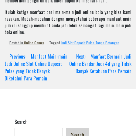
memberikan pengaruh baik dikehidupan kami sehari-hari.
Itulah ketiga manfaat dari main-main judi online bola yang bisa kami
rasakan. Mudah-mudahan dengan mengetahui beberapa manfaat main
judi ini sanggup membuat anda jadi lebih semangat lagi main-main judi
bola online.
Posted in
Online Games
Tagged
Judi Slot Deposit Pulsa Tanpa Potongan
Post
Previous:
Manfaat Main-main
Next:
Manfaat Bermain Judi
navigation
Judi Online Slot Online Deposit
Online Bandar Judi 4d yang Tidak
Pulsa yang Tidak Banyak
Banyak Ketahuan Para Pemain
Diketahui Para Pemain
Search
Search