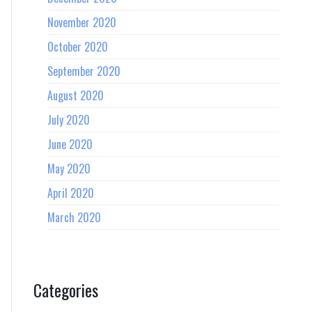
November 2020
October 2020
September 2020
August 2020
July 2020
June 2020
May 2020
April 2020
March 2020
Categories