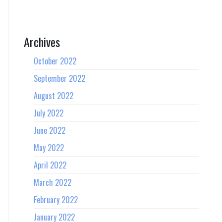
Archives
October 2022
September 2022
August 2022
July 2022
June 2022
May 2022
April 2022
March 2022
February 2022
January 2022