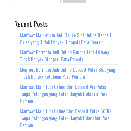
Recent Posts
Manfaat Main-main Judi Online Slot Online Deposit
Pulsa yang Tidak Banyak Didapati Para Pemain
Manfaat Bermain Judi Online Bandar Judi 4d yang
Tidak Banyak Didapati Para Pemain
Manfaat Bermain Judi Online Deposit Pulsa Slot yang
Tidak Banyak Ketahuan Para Pemain
Manfaat Main Judi Online Slot Deposit Via Pulsa
Tanpa Potongan yang Tidak Banyak Didapati Para
Pemain
Manfaat Main Judi Online Slot Deposit Pulsa 5000
Tanpa Potongan yang Tidak Banyak Diketahui Para
Pemain