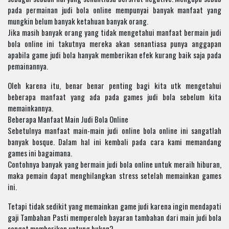
pada permainan judi bola online mempunyai banyak manfaat yang
mungkin belum banyak ketahuan banyak orang.
Jika masih banyak orang yang tidak mengetahui manfaat bermain judi
bola online ini takutnya mereka akan senantiasa punya anggapan
apabila game judi bola hanyak memberikan efek kurang baik saja pada
pemainannya.
Oleh karena itu, benar benar penting bagi kita utk mengetahui
beberapa manfaat yang ada pada games judi bola sebelum kita
memainkannya.
Beberapa Manfaat Main Judi Bola Online
Sebetulnya manfaat main-main judi online bola online ini sangatlah
banyak bosque. Dalam hal ini kembali pada cara kami memandang
games ini bagaimana.
Contohnya banyak yang bermain judi bola online untuk meraih hiburan,
maka pemain dapat menghilangkan stress setelah memainkan games
ini.
Tetapi tidak sedikit yang memainkan game judi karena ingin mendapati
gaji Tambahan Pasti memperoleh bayaran tambahan dari main judi bola
sangat memberikan untung bukan?