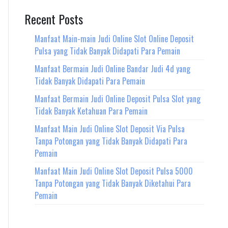
Recent Posts
Manfaat Main-main Judi Online Slot Online Deposit
Pulsa yang Tidak Banyak Didapati Para Pemain
Manfaat Bermain Judi Online Bandar Judi 4d yang
Tidak Banyak Didapati Para Pemain
Manfaat Bermain Judi Online Deposit Pulsa Slot yang
Tidak Banyak Ketahuan Para Pemain
Manfaat Main Judi Online Slot Deposit Via Pulsa
Tanpa Potongan yang Tidak Banyak Didapati Para
Pemain
Manfaat Main Judi Online Slot Deposit Pulsa 5000
Tanpa Potongan yang Tidak Banyak Diketahui Para
Pemain