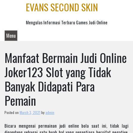
Skip
EVANS SECOND SKIN
to
content
Mengulas Informasi Terbaru Games Judi Online
Menu
Manfaat Bermain Judi Online
Joker123 Slot yang Tidak
Banyak Didapati Para
Pemain
Posted on
March 3, 2021
by
admin
Bicara mengenai permainan judi online bola saat ini, tidak lagi
dipandang sebagai satu buah hal yang senantiasa bersifat negative.