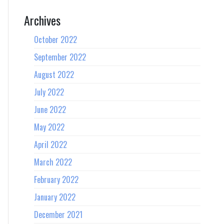
Archives
October 2022
September 2022
August 2022
July 2022
June 2022
May 2022
April 2022
March 2022
February 2022
January 2022
December 2021