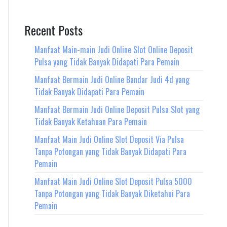
Recent Posts
Manfaat Main-main Judi Online Slot Online Deposit
Pulsa yang Tidak Banyak Didapati Para Pemain
Manfaat Bermain Judi Online Bandar Judi 4d yang
Tidak Banyak Didapati Para Pemain
Manfaat Bermain Judi Online Deposit Pulsa Slot yang
Tidak Banyak Ketahuan Para Pemain
Manfaat Main Judi Online Slot Deposit Via Pulsa
Tanpa Potongan yang Tidak Banyak Didapati Para
Pemain
Manfaat Main Judi Online Slot Deposit Pulsa 5000
Tanpa Potongan yang Tidak Banyak Diketahui Para
Pemain