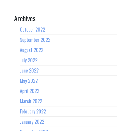
Archives
October 2022
September 2022
August 2022
July 2022
June 2022
May 2022
April 2022
March 2022
February 2022
January 2022