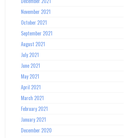
December 2021
November 2021
October 2021
September 2021
August 2021
July 2021
June 2021
May 2021
April 2021
March 2021
February 2021
January 2021
December 2020