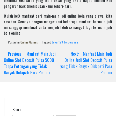
memiliki kesabaran yang lebih besar yang tentu dapat memberikan
pengaruh baik dikehidupan kami sehari-hari.
Itulah ke3 manfaat dari main-main judi online bola yang piawai kita
rasakan. Semoga dengan mengetahui beberapa manfaat bermain judi
ini sanggup membuat anda menjadi lebih semangat lagi bermain judi
bola online.
Posted in
Online Games
Tagged
Joker123 Terpercaya
Post
Previous:
Manfaat Main Judi
Next:
Manfaat Main Judi
navigation
Online Slot Deposit Pulsa 5000
Online Judi Slot Deposit Pulsa
Tanpa Potongan yang Tidak
yang Tidak Banyak Didapati Para
Banyak Didapati Para Pemain
Pemain
Search