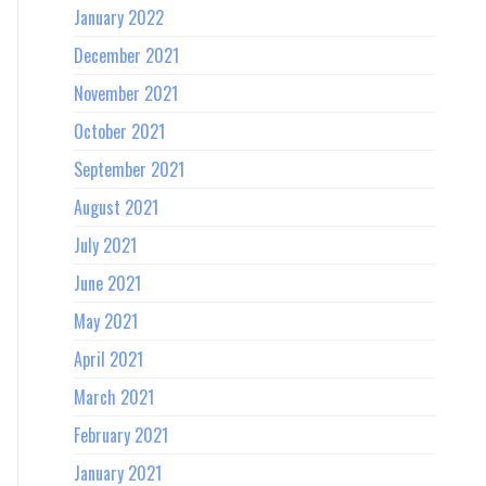
January 2022
December 2021
November 2021
October 2021
September 2021
August 2021
July 2021
June 2021
May 2021
April 2021
March 2021
February 2021
January 2021