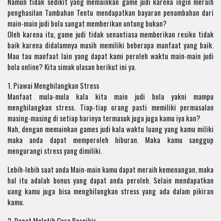
Namun tidak sedikit yang memainkan game judi karena ingin meraih
penghasilan Tambahan Tentu mendapatkan bayaran penambahan dari
main-main judi bola sangat memberikan untung bukan?
Oleh karena itu, game judi tidak senantiasa memberikan resiko tidak
baik karena didalamnya masih memiliki beberapa manfaat yang baik.
Mau tau manfaat lain yang dapat kami peroleh waktu main-main judi
bola online? Kita simak ulasan berikut ini ya.
1. Piawai Menghilangkan Stress
Manfaat mula-mula kala kita main judi bola yakni mampu
menghilangkan stress. Tiap-tiap orang pasti memiliki permasalan
masing-masing di setiap harinya termasuk juga juga kamu iya kan?
Nah, dengan memainkan games judi kala waktu luang yang kamu miliki
maka anda dapat memperoleh hiburan. Maka kamu sanggup
mengurangi stress yang dimiliki.
Lebih-lebih saat anda Main-main kamu dapat meraih kemenangan, maka
hal itu adalah bonus yang dapat anda peroleh. Selain mendapatkan
uang kamu juga bisa menghilangkan stress yang ada dalam pikiran
kamu.
2. Dapat Melatih Cara Berpikir