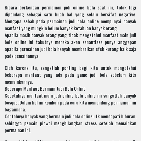
Bicara berkenaan permainan judi online bola saat ini, tidak lagi
dipandang sebagai satu buah hal yang selalu bersifat negative.
Mengapa sebab pada permainan judi bola online mempunyai banyak
manfaat yang mungkin belum banyak ketahuan banyak orang.
Apabila masih banyak orang yang tidak mengetahui manfaat main judi
bola online ini takutnya mereka akan senantiasa punya anggapan
apabila permainan judi bola hanyak memberikan efek kurang baik saja
pada pemainannya.
Oleh karena itu, sangatlah penting bagi kita untuk mengetahui
beberapa manfaat yang ada pada game judi bola sebelum kita
memainkannya.
Beberapa Manfaat Bermain Judi Bola Online
Sebetulnya manfaat main judi online bola online ini sangatlah banyak
bosque. Dalam hal ini kembali pada cara kita memandang permainan ini
bagaimana.
Contohnya banyak yang bermain judi bola online utk mendapati hiburan,
sehingga pemain piawai menghilangkan stress setelah memainkan
permainan ini.