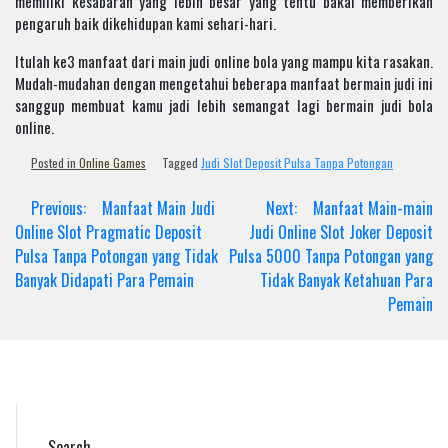
memiliki kesabaran yang lebih besar yang tentu bakal memberikan
pengaruh baik dikehidupan kami sehari-hari.
Itulah ke3 manfaat dari main judi online bola yang mampu kita rasakan.
Mudah-mudahan dengan mengetahui beberapa manfaat bermain judi ini
sanggup membuat kamu jadi lebih semangat lagi bermain judi bola
online.
Posted in
Online Games
Tagged
Judi Slot Deposit Pulsa Tanpa Potongan
Post
Previous:
Manfaat Main Judi
Next:
Manfaat Main-main
navigation
Online Slot Pragmatic Deposit
Judi Online Slot Joker Deposit
Pulsa Tanpa Potongan yang Tidak
Pulsa 5000 Tanpa Potongan yang
Banyak Didapati Para Pemain
Tidak Banyak Ketahuan Para
Pemain
Search