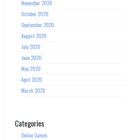
November 2020
October 2020
September 2020
August 2020
July 2020
June 2020
May 2020
April 2020
March 2020
Categories
Online Games