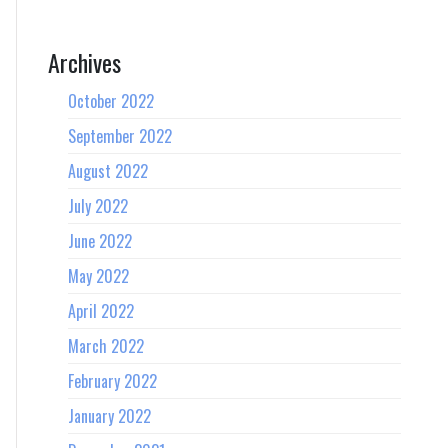
Archives
October 2022
September 2022
August 2022
July 2022
June 2022
May 2022
April 2022
March 2022
February 2022
January 2022