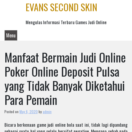
Skip
EVANS SECOND SKIN
to
content
Mengulas Informasi Terbaru Games Judi Online
Menu
Manfaat Bermain Judi Online
Poker Online Deposit Pulsa
yang Tidak Banyak Diketahui
Para Pemain
Posted on
May 6, 2020
by
admin
Bicara berkenaan game judi online bola saat ini, tidak lagi dipandang
sebagai suatu hal yang selalu bersifat negative. Mengapa sebab pada