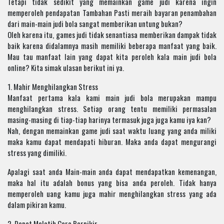
Tetapi tidak sedikit yang memainkan game judi karena ingin
memperoleh pendapatan Tambahan Pasti meraih bayaran penambahan
dari main-main judi bola sangat memberikan untung bukan?
Oleh karena itu, games judi tidak senantiasa memberikan dampak tidak
baik karena didalamnya masih memiliki beberapa manfaat yang baik.
Mau tau manfaat lain yang dapat kita peroleh kala main judi bola
online? Kita simak ulasan berikut ini ya.
1. Mahir Menghilangkan Stress
Manfaat pertama kala kami main judi bola merupakan mampu
menghilangkan stress. Setiap orang tentu memiliki permasalan
masing-masing di tiap-tiap harinya termasuk juga juga kamu iya kan?
Nah, dengan memainkan game judi saat waktu luang yang anda miliki
maka kamu dapat mendapati hiburan. Maka anda dapat mengurangi
stress yang dimiliki.
Apalagi saat anda Main-main anda dapat mendapatkan kemenangan,
maka hal itu adalah bonus yang bisa anda peroleh. Tidak hanya
memperoleh uang kamu juga mahir menghilangkan stress yang ada
dalam pikiran kamu.
2. Dapat Melatih Cara Berpikir