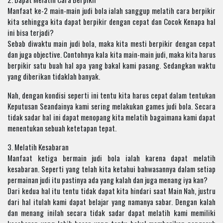
Manfaat ke-2 main-main judi bola ialah sanggup melatih cara berpikir
kita sehingga kita dapat berpikir dengan cepat dan Cocok Kenapa hal
ini bisa terjadi?
Sebab diwaktu main judi bola, maka kita mesti berpikir dengan cepat
dan juga objective. Contohnya kala kita main-main judi, maka kita harus
berpikir satu buah hal apa yang bakal kami pasang. Sedangkan waktu
yang diberikan tidaklah banyak.
Nah, dengan kondisi seperti ini tentu kita harus cepat dalam tentukan
Keputusan Seandainya kami sering melakukan games judi bola. Secara
tidak sadar hal ini dapat menopang kita melatih bagaimana kami dapat
menentukan sebuah ketetapan tepat.
3. Melatih Kesabaran
Manfaat ketiga bermain judi bola ialah karena dapat melatih
kesabaran. Seperti yang telah kita ketahui bahwasannya dalam setiap
permainan judi itu pastinya ada yang kalah dan juga menang iya kan?
Dari kedua hal itu tentu tidak dapat kita hindari saat Main Nah, justru
dari hal itulah kami dapat belajar yang namanya sabar. Dengan kalah
dan menang inilah secara tidak sadar dapat melatih kami memiliki