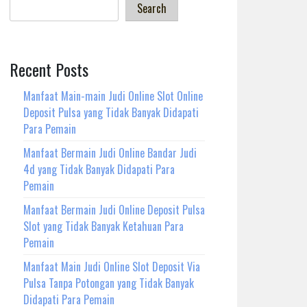
Search
Recent Posts
Manfaat Main-main Judi Online Slot Online
Deposit Pulsa yang Tidak Banyak Didapati
Para Pemain
Manfaat Bermain Judi Online Bandar Judi
4d yang Tidak Banyak Didapati Para
Pemain
Manfaat Bermain Judi Online Deposit Pulsa
Slot yang Tidak Banyak Ketahuan Para
Pemain
Manfaat Main Judi Online Slot Deposit Via
Pulsa Tanpa Potongan yang Tidak Banyak
Didapati Para Pemain