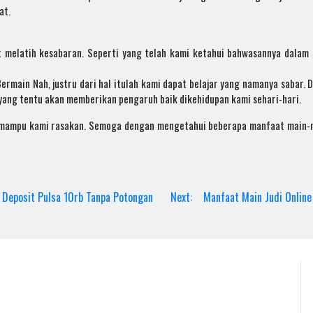
at.
t melatih kesabaran. Seperti yang telah kami ketahui bahwasannya dalam s
 Bermain Nah, justru dari hal itulah kami dapat belajar yang namanya sabar.
 yang tentu akan memberikan pengaruh baik dikehidupan kami sehari-hari.
ng mampu kami rasakan. Semoga dengan mengetahui beberapa manfaat main-m
r Deposit Pulsa 10rb Tanpa Potongan
Next:
Manfaat Main Judi Online