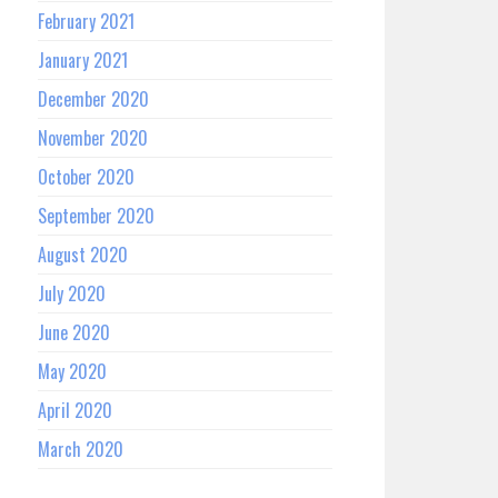
February 2021
January 2021
December 2020
November 2020
October 2020
September 2020
August 2020
July 2020
June 2020
May 2020
April 2020
March 2020