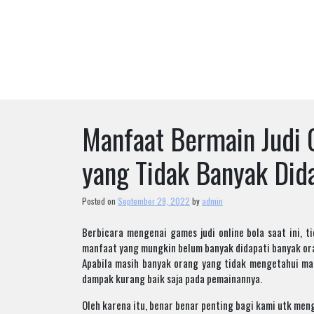
Skip
to
content
Manfaat Bermain Judi 
yang Tidak Banyak Did
Posted on
September 29, 2022
by
admin
Berbicara mengenai games judi online bola saat ini, t
manfaat yang mungkin belum banyak didapati banyak or
Apabila masih banyak orang yang tidak mengetahui ma
dampak kurang baik saja pada pemainannya.
Oleh karena itu, benar benar penting bagi kami utk me