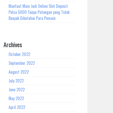
Manfaat Main Judi Online Slot Deposit
Pulsa 5000 Tanpa Potongan yang Tidak
Banyak Diketahui Para Pemain
Archives
October 2022
September 2022
August 2022
July 2022
June 2022
May 2022
April 2022