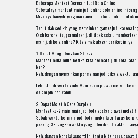
Beberapa Manfaat Bermain Judi Bola Online
Sebetulnya manfaat main judi online bola online ini sa
Misalnya banyak yang main-main judi bola online untuk
Tapi tidak sedikit yang memainkan games judi karena 
Oleh karena itu, permainan judi tidak selalu memberika
main judi bola online? Kita simak ulasan berikut ini ya.
1. Dapat Menghilangkan Stress
Manfaat mula-mula ketika kita bermain judi bola ialah
kan?
Nah, dengan memainkan permainan judi dikala waktu lua
Lebih-lebih waktu anda Main kamu piawai meraih kemen
dalam pikiran kamu.
2. Dapat Melatih Cara Berpikir
Manfaat ke-2 main-main judi bola adalah piawai melatih 
Sebab waktu bermain judi bola, maka kita harus berpik
pasang. Sedangkan waktu yang diberikan tidaklah banya
Nah, dengan kondisi seperti ini tentu kita harus cepat 