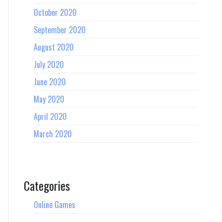
October 2020
September 2020
August 2020
July 2020
June 2020
May 2020
April 2020
March 2020
Categories
Online Games