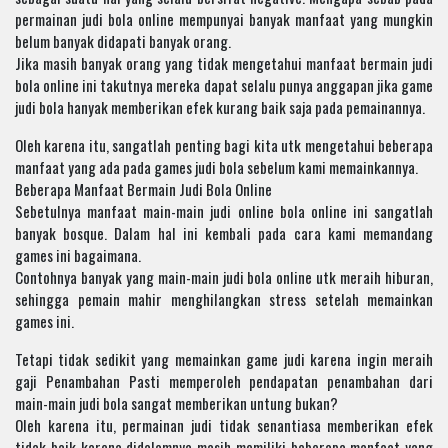
permainan judi bola online mempunyai banyak manfaat yang mungkin
belum banyak didapati banyak orang.
Jika masih banyak orang yang tidak mengetahui manfaat bermain judi
bola online ini takutnya mereka dapat selalu punya anggapan jika game
judi bola hanyak memberikan efek kurang baik saja pada pemainannya.
Oleh karena itu, sangatlah penting bagi kita utk mengetahui beberapa
manfaat yang ada pada games judi bola sebelum kami memainkannya.
Beberapa Manfaat Bermain Judi Bola Online
Sebetulnya manfaat main-main judi online bola online ini sangatlah
banyak bosque. Dalam hal ini kembali pada cara kami memandang
games ini bagaimana.
Contohnya banyak yang main-main judi bola online utk meraih hiburan,
sehingga pemain mahir menghilangkan stress setelah memainkan
games ini.
Tetapi tidak sedikit yang memainkan game judi karena ingin meraih
gaji Penambahan Pasti memperoleh pendapatan penambahan dari
main-main judi bola sangat memberikan untung bukan?
Oleh karena itu, permainan judi tidak senantiasa memberikan efek
tidak baik karena didalamnya masih memiliki beberapa manfaat yang