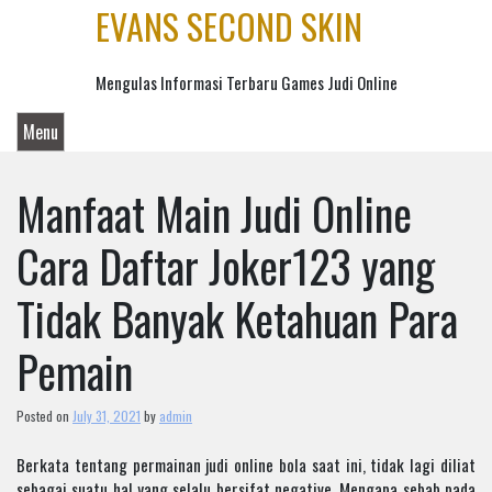
Skip
EVANS SECOND SKIN
to
content
Mengulas Informasi Terbaru Games Judi Online
Menu
Manfaat Main Judi Online
Cara Daftar Joker123 yang
Tidak Banyak Ketahuan Para
Pemain
Posted on
July 31, 2021
by
admin
Berkata tentang permainan judi online bola saat ini, tidak lagi diliat
sebagai suatu hal yang selalu bersifat negative. Mengapa sebab pada