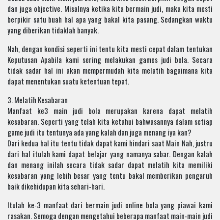
dan juga objective. Misalnya ketika kita bermain judi, maka kita mesti
berpikir satu buah hal apa yang bakal kita pasang. Sedangkan waktu
yang diberikan tidaklah banyak.
Nah, dengan kondisi seperti ini tentu kita mesti cepat dalam tentukan
Keputusan Apabila kami sering melakukan games judi bola. Secara
tidak sadar hal ini akan mempermudah kita melatih bagaimana kita
dapat menentukan suatu ketentuan tepat.
3. Melatih Kesabaran
Manfaat ke3 main judi bola merupakan karena dapat melatih
kesabaran. Seperti yang telah kita ketahui bahwasannya dalam setiap
game judi itu tentunya ada yang kalah dan juga menang iya kan?
Dari kedua hal itu tentu tidak dapat kami hindari saat Main Nah, justru
dari hal itulah kami dapat belajar yang namanya sabar. Dengan kalah
dan menang inilah secara tidak sadar dapat melatih kita memiliki
kesabaran yang lebih besar yang tentu bakal memberikan pengaruh
baik dikehidupan kita sehari-hari.
Itulah ke-3 manfaat dari bermain judi online bola yang piawai kami
rasakan. Semoga dengan mengetahui beberapa manfaat main-main judi