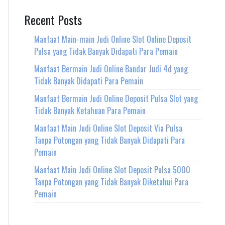
Recent Posts
Manfaat Main-main Judi Online Slot Online Deposit
Pulsa yang Tidak Banyak Didapati Para Pemain
Manfaat Bermain Judi Online Bandar Judi 4d yang
Tidak Banyak Didapati Para Pemain
Manfaat Bermain Judi Online Deposit Pulsa Slot yang
Tidak Banyak Ketahuan Para Pemain
Manfaat Main Judi Online Slot Deposit Via Pulsa
Tanpa Potongan yang Tidak Banyak Didapati Para
Pemain
Manfaat Main Judi Online Slot Deposit Pulsa 5000
Tanpa Potongan yang Tidak Banyak Diketahui Para
Pemain