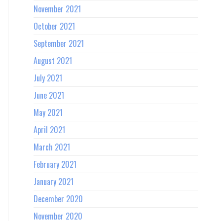
November 2021
October 2021
September 2021
August 2021
July 2021
June 2021
May 2021
April 2021
March 2021
February 2021
January 2021
December 2020
November 2020