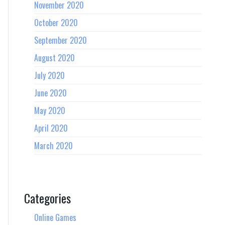
November 2020
October 2020
September 2020
August 2020
July 2020
June 2020
May 2020
April 2020
March 2020
Categories
Online Games