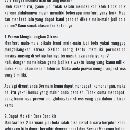
Oleh karena itu, game judi tidak selalu memberikan efek tidak baik
karena didalamnya masih memiliki beberapa manfaat yang baik. Mau
tau manfaat lain yang dapat kami peroleh dikala main-main judi bola
online? Kami simak ulasan berikut ini ya.
1. Piawai Menghilangkan Stress
Manfaat mula-mula dikala kami main-main judi bola yakni sanggup
menghilangkan stress. Setiap orang tentu memiliki permasalan
masing-masing di setiap harinya termasuk juga anda iya kan?
Nah, dengan memainkan game judi kala waktu luang yang kamu miliki
maka kamu akan meraih hiburan. Maka anda piawai mengurangi stress
yang dimiliki.
Apalagi disaat anda Bermain kamu dapat mendapati kemenangan, maka
hal itu yakni bonus yang mahir anda peroleh. Tidak cuma mendapati
uang kamu juga piawai menghilangkan stress yang ada dalam pikiran
kamu.
2. Dapat Melatih Cara Berpikir
Manfaat ke-2 bermain judi bola ialah bisa melatih cara berpikir kami
sehingga kita dapat berpikir dengan cepat dan Sesuai Mengapa hal ini