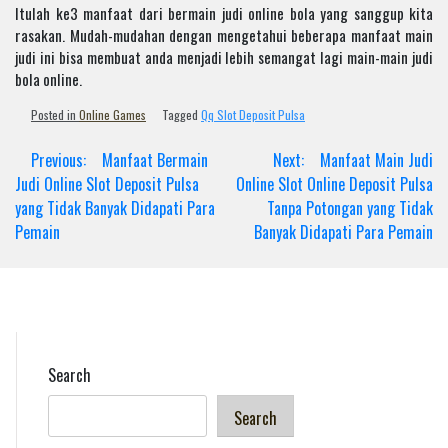
Itulah ke3 manfaat dari bermain judi online bola yang sanggup kita
rasakan. Mudah-mudahan dengan mengetahui beberapa manfaat main
judi ini bisa membuat anda menjadi lebih semangat lagi main-main judi
bola online.
Posted in
Online Games
Tagged
Qq Slot Deposit Pulsa
Post
Previous:
Manfaat Bermain
Next:
Manfaat Main Judi
navigation
Judi Online Slot Deposit Pulsa
Online Slot Online Deposit Pulsa
yang Tidak Banyak Didapati Para
Tanpa Potongan yang Tidak
Pemain
Banyak Didapati Para Pemain
Search
Search