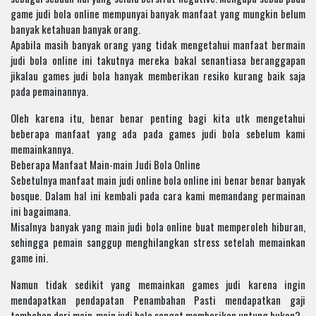
game judi bola online mempunyai banyak manfaat yang mungkin belum
banyak ketahuan banyak orang.
Apabila masih banyak orang yang tidak mengetahui manfaat bermain
judi bola online ini takutnya mereka bakal senantiasa beranggapan
jikalau games judi bola hanyak memberikan resiko kurang baik saja
pada pemainannya.
Oleh karena itu, benar benar penting bagi kita utk mengetahui
beberapa manfaat yang ada pada games judi bola sebelum kami
memainkannya.
Beberapa Manfaat Main-main Judi Bola Online
Sebetulnya manfaat main judi online bola online ini benar benar banyak
bosque. Dalam hal ini kembali pada cara kami memandang permainan
ini bagaimana.
Misalnya banyak yang main judi bola online buat memperoleh hiburan,
sehingga pemain sanggup menghilangkan stress setelah memainkan
game ini.
Namun tidak sedikit yang memainkan games judi karena ingin
mendapatkan pendapatan Penambahan Pasti mendapatkan gaji
tambahan dari main-main judi bola sangat memberikan untung bukan?