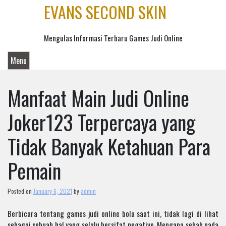
Skip
EVANS SECOND SKIN
to
content
Mengulas Informasi Terbaru Games Judi Online
Menu
Manfaat Main Judi Online
Joker123 Terpercaya yang
Tidak Banyak Ketahuan Para
Pemain
Posted on
January 6, 2021
by
admin
Berbicara tentang games judi online bola saat ini, tidak lagi di lihat
sebagai sebuah hal yang selalu bersifat negative. Mengapa sebab pada