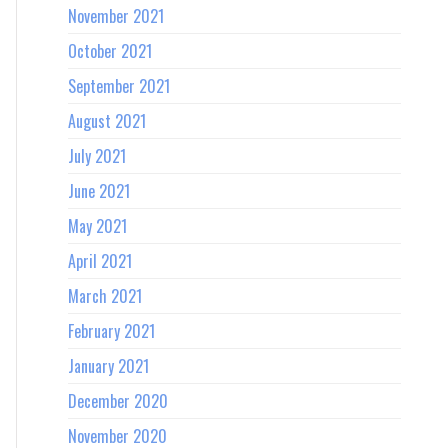
November 2021
October 2021
September 2021
August 2021
July 2021
June 2021
May 2021
April 2021
March 2021
February 2021
January 2021
December 2020
November 2020