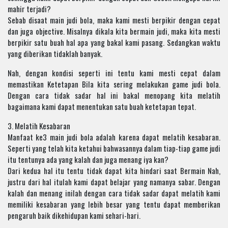
mahir terjadi?
Sebab disaat main judi bola, maka kami mesti berpikir dengan cepat
dan juga objective. Misalnya dikala kita bermain judi, maka kita mesti
berpikir satu buah hal apa yang bakal kami pasang. Sedangkan waktu
yang diberikan tidaklah banyak.
Nah, dengan kondisi seperti ini tentu kami mesti cepat dalam
memastikan Ketetapan Bila kita sering melakukan game judi bola.
Dengan cara tidak sadar hal ini bakal menopang kita melatih
bagaimana kami dapat menentukan satu buah ketetapan tepat.
3. Melatih Kesabaran
Manfaat ke3 main judi bola adalah karena dapat melatih kesabaran.
Seperti yang telah kita ketahui bahwasannya dalam tiap-tiap game judi
itu tentunya ada yang kalah dan juga menang iya kan?
Dari kedua hal itu tentu tidak dapat kita hindari saat Bermain Nah,
justru dari hal itulah kami dapat belajar yang namanya sabar. Dengan
kalah dan menang inilah dengan cara tidak sadar dapat melatih kami
memiliki kesabaran yang lebih besar yang tentu dapat memberikan
pengaruh baik dikehidupan kami sehari-hari.