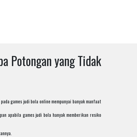
npa Potongan yang Tidak
ab pada games judi bola online mempunyai banyak manfaat
apan apabila games judi bola hanyak memberikan resiko
kannya.