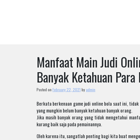
Skip
to
content
Manfaat Main Judi Onli
Banyak Ketahuan Para
Posted on
February 22, 2021
by
admin
Berkata berkenaan game judi online bola saat ini, tida
yang mungkin belum banyak ketahuan banyak orang.
Jika masih banyak orang yang tidak mengetahui manfaa
kurang baik saja pada pemainannya.
Oleh karena itu, sangatlah penting bagi kita buat men