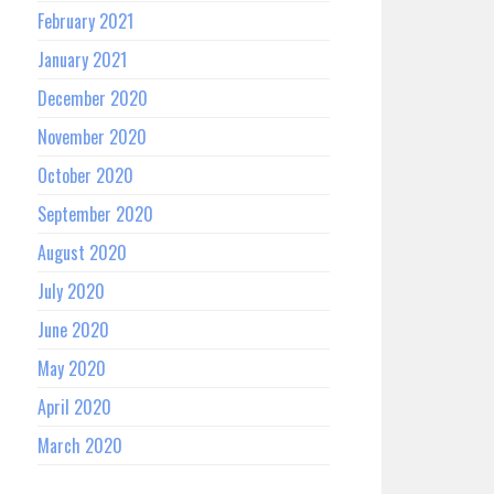
February 2021
January 2021
December 2020
November 2020
October 2020
September 2020
August 2020
July 2020
June 2020
May 2020
April 2020
March 2020