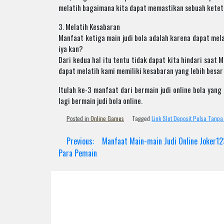
melatih bagaimana kita dapat memastikan sebuah ketet
3. Melatih Kesabaran
Manfaat ketiga main judi bola adalah karena dapat mel
iya kan?
Dari kedua hal itu tentu tidak dapat kita hindari saat 
dapat melatih kami memiliki kesabaran yang lebih besar
Itulah ke-3 manfaat dari bermain judi online bola ya
lagi bermain judi bola online.
Posted in
Online Games
Tagged
Link Slot Deposit Pulsa Tanp
Post
Previous:
Manfaat Main-main Judi Online Joker12
navigation
Para Pemain