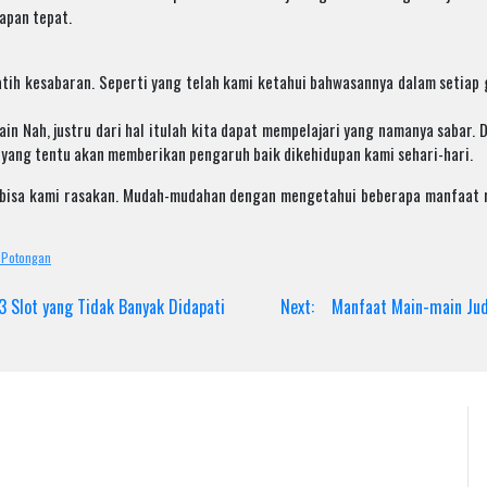
apan tepat.
atih kesabaran. Seperti yang telah kami ketahui bahwasannya dalam setiap 
Main Nah, justru dari hal itulah kita dapat mempelajari yang namanya sabar
 yang tentu akan memberikan pengaruh baik dikehidupan kami sehari-hari.
ng bisa kami rasakan. Mudah-mudahan dengan mengetahui beberapa manfaat m
a Potongan
3 Slot yang Tidak Banyak Didapati
Next:
Manfaat Main-main Judi