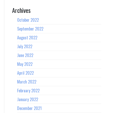
Archives
October 2022
September 2022
August 2022
July 2022
June 2022
May 2022
April 2022
March 2022
February 2022
January 2022
December 2021