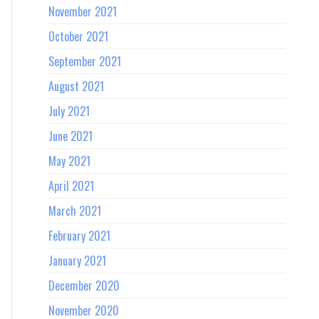
November 2021
October 2021
September 2021
August 2021
July 2021
June 2021
May 2021
April 2021
March 2021
February 2021
January 2021
December 2020
November 2020