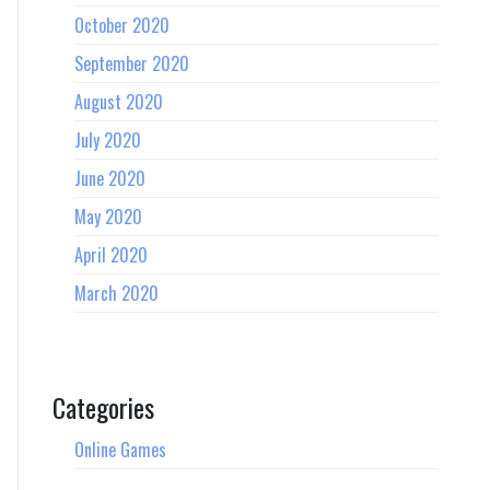
October 2020
September 2020
August 2020
July 2020
June 2020
May 2020
April 2020
March 2020
Categories
Online Games