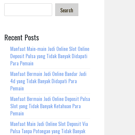
Search
Recent Posts
Manfaat Main-main Judi Online Slot Online
Deposit Pulsa yang Tidak Banyak Didapati
Para Pemain
Manfaat Bermain Judi Online Bandar Judi
4d yang Tidak Banyak Didapati Para
Pemain
Manfaat Bermain Judi Online Deposit Pulsa
Slot yang Tidak Banyak Ketahuan Para
Pemain
Manfaat Main Judi Online Slot Deposit Via
Pulsa Tanpa Potongan yang Tidak Banyak