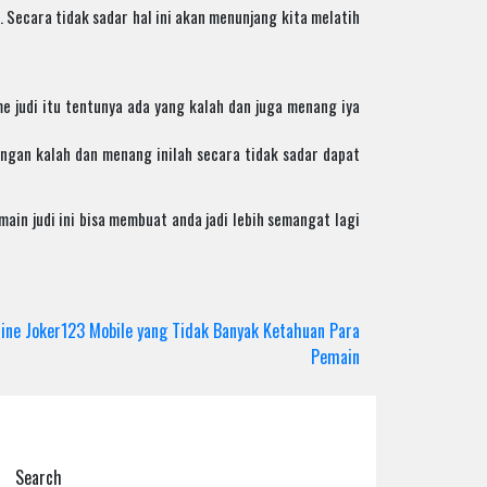
 Secara tidak sadar hal ini akan menunjang kita melatih
e judi itu tentunya ada yang kalah dan juga menang iya
Dengan kalah dan menang inilah secara tidak sadar dapat
in judi ini bisa membuat anda jadi lebih semangat lagi
ine Joker123 Mobile yang Tidak Banyak Ketahuan Para
Pemain
Search