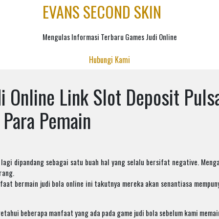
EVANS SECOND SKIN
Mengulas Informasi Terbaru Games Judi Online
Hubungi Kami
 Online Link Slot Deposit Pul
 Para Pemain
ak lagi dipandang sebagai satu buah hal yang selalu bersifat negative. Men
rang.
faat bermain judi bola online ini takutnya mereka akan senantiasa mempun
ngetahui beberapa manfaat yang ada pada game judi bola sebelum kami memai