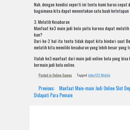
Nah, dengan kondisi seperti ini tentu kami harus cepat
bagaimana kita dapat menentukan satu buah ketetapan 
3. Melatih Kesabaran
Manfaat ke3 main judi bola yaitu karena dapat melatih
kan?
Dari ke-2 hal itu tentu tidak dapat kita hindari saat 
melatih kita memiliki kesabaran yang lebih besar yang 
Itulah ke3 manfaat dari main judi online bola yang bi
bermain judi bola online.
Posted in
Online Games
Tagged
Joker123 Mobile
Post
Previous:
Manfaat Main-main Judi Online Slot De
navigation
Didapati Para Pemain