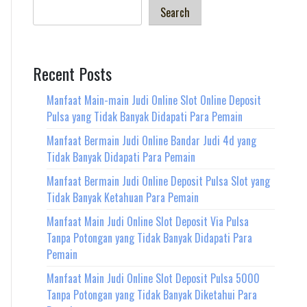
Search
Recent Posts
Manfaat Main-main Judi Online Slot Online Deposit
Pulsa yang Tidak Banyak Didapati Para Pemain
Manfaat Bermain Judi Online Bandar Judi 4d yang
Tidak Banyak Didapati Para Pemain
Manfaat Bermain Judi Online Deposit Pulsa Slot yang
Tidak Banyak Ketahuan Para Pemain
Manfaat Main Judi Online Slot Deposit Via Pulsa
Tanpa Potongan yang Tidak Banyak Didapati Para
Pemain
Manfaat Main Judi Online Slot Deposit Pulsa 5000
Tanpa Potongan yang Tidak Banyak Diketahui Para