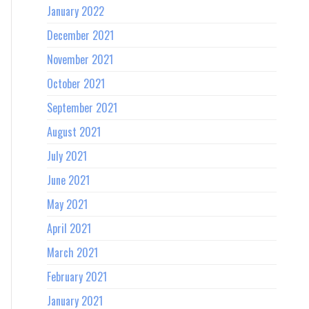
January 2022
December 2021
November 2021
October 2021
September 2021
August 2021
July 2021
June 2021
May 2021
April 2021
March 2021
February 2021
January 2021