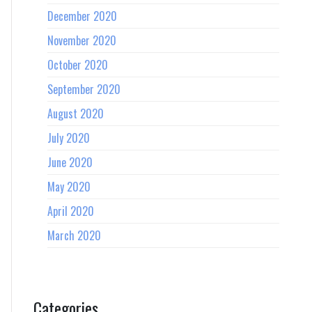
December 2020
November 2020
October 2020
September 2020
August 2020
July 2020
June 2020
May 2020
April 2020
March 2020
Categories