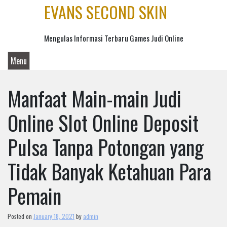
Skip
EVANS SECOND SKIN
to
content
Mengulas Informasi Terbaru Games Judi Online
Menu
Manfaat Main-main Judi
Online Slot Online Deposit
Pulsa Tanpa Potongan yang
Tidak Banyak Ketahuan Para
Pemain
Posted on
January 18, 2021
by
admin