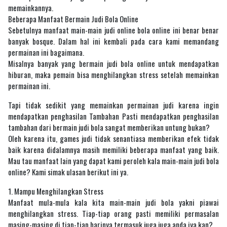
memainkannya.
Beberapa Manfaat Bermain Judi Bola Online
Sebetulnya manfaat main-main judi online bola online ini benar benar
banyak bosque. Dalam hal ini kembali pada cara kami memandang
permainan ini bagaimana.
Misalnya banyak yang bermain judi bola online untuk mendapatkan
hiburan, maka pemain bisa menghilangkan stress setelah memainkan
permainan ini.
Tapi tidak sedikit yang memainkan permainan judi karena ingin
mendapatkan penghasilan Tambahan Pasti mendapatkan penghasilan
tambahan dari bermain judi bola sangat memberikan untung bukan?
Oleh karena itu, games judi tidak senantiasa memberikan efek tidak
baik karena didalamnya masih memiliki beberapa manfaat yang baik.
Mau tau manfaat lain yang dapat kami peroleh kala main-main judi bola
online? Kami simak ulasan berikut ini ya.
1. Mampu Menghilangkan Stress
Manfaat mula-mula kala kita main-main judi bola yakni piawai
menghilangkan stress. Tiap-tiap orang pasti memiliki permasalan
masing-masing di tiap-tiap harinya termasuk juga juga anda iya kan?