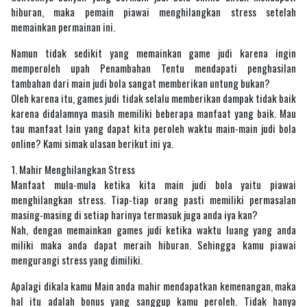
hiburan, maka pemain piawai menghilangkan stress setelah
memainkan permainan ini.
Namun tidak sedikit yang memainkan game judi karena ingin
memperoleh upah Penambahan Tentu mendapati penghasilan
tambahan dari main judi bola sangat memberikan untung bukan?
Oleh karena itu, games judi tidak selalu memberikan dampak tidak baik
karena didalamnya masih memiliki beberapa manfaat yang baik. Mau
tau manfaat lain yang dapat kita peroleh waktu main-main judi bola
online? Kami simak ulasan berikut ini ya.
1. Mahir Menghilangkan Stress
Manfaat mula-mula ketika kita main judi bola yaitu piawai
menghilangkan stress. Tiap-tiap orang pasti memiliki permasalan
masing-masing di setiap harinya termasuk juga anda iya kan?
Nah, dengan memainkan games judi ketika waktu luang yang anda
miliki maka anda dapat meraih hiburan. Sehingga kamu piawai
mengurangi stress yang dimiliki.
Apalagi dikala kamu Main anda mahir mendapatkan kemenangan, maka
hal itu adalah bonus yang sanggup kamu peroleh. Tidak hanya