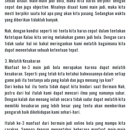
Sebab disaat main-main judi bola, maka kita harus berpikir dengan
cepat dan juga objective. Misalnya disaat kami main judi, maka kita
mesti berpikir suatu hal apa yang akan kita pasang. Sedangkan waktu
yang diberikan tidaklah banyak.
Nah, dengan kondisi seperti ini tentu kita harus cepat dalam tentukan
Ketetapan Kalau kita sering melakukan games judi bola. Dengan cara
tidak sadar hal ini bakal meringankan kami melatih bagaimana kita
dapat menentukan sebuah ketentuan tepat.
3. Melatih Kesabaran
Manfaat ke-3 main judi bola merupakan karena dapat melatih
kesabaran. Seperti yang telah kita ketahui bahwasannya dalam setiap
game judi itu tentunya ada yang kalah dan juga menang iya kan?
Dari kedua hal itu tentu tidak dapat kita hindari saat Bermain Nah,
justru dari hal itulah kami dapat mencari ilmu yang namanya sabar.
Dengan kalah dan menang inilah secara tidak sadar dapat melatih kita
memiliki kesabaran yang lebih besar yang tentu akan memberikan
pengaruh baik dikehidupan kami sehari-hari.
Itulah ke-3 manfaat dari bermain judi online bola yang mampu kita
rasakan. Semoga dengan mengetahui beberapa manfaat main-main