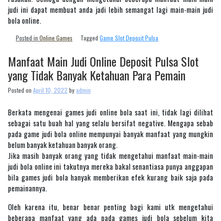
judi ini dapat membuat anda jadi lebih semangat lagi main-main judi
bola online.
Posted in
Online Games
Tagged
Game Slot Deposit Pulsa
Manfaat Main Judi Online Deposit Pulsa Slot
yang Tidak Banyak Ketahuan Para Pemain
Posted on
April 10, 2022
by
admin
Berkata mengenai games judi online bola saat ini, tidak lagi dilihat
sebagai satu buah hal yang selalu bersifat negative. Mengapa sebab
pada game judi bola online mempunyai banyak manfaat yang mungkin
belum banyak ketahuan banyak orang.
Jika masih banyak orang yang tidak mengetahui manfaat main-main
judi bola online ini takutnya mereka bakal senantiasa punya anggapan
bila games judi bola hanyak memberikan efek kurang baik saja pada
pemainannya.
Oleh karena itu, benar benar penting bagi kami utk mengetahui
beberapa manfaat yang ada pada games judi bola sebelum kita