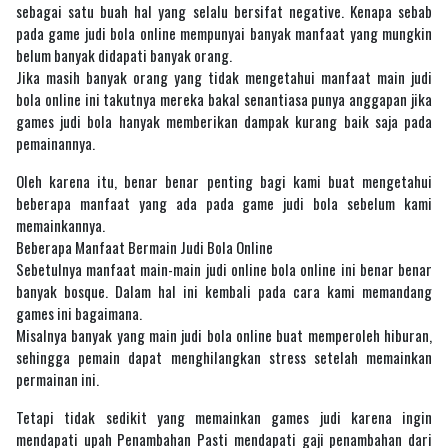
sebagai satu buah hal yang selalu bersifat negative. Kenapa sebab
pada game judi bola online mempunyai banyak manfaat yang mungkin
belum banyak didapati banyak orang.
Jika masih banyak orang yang tidak mengetahui manfaat main judi
bola online ini takutnya mereka bakal senantiasa punya anggapan jika
games judi bola hanyak memberikan dampak kurang baik saja pada
pemainannya.
Oleh karena itu, benar benar penting bagi kami buat mengetahui
beberapa manfaat yang ada pada game judi bola sebelum kami
memainkannya.
Beberapa Manfaat Bermain Judi Bola Online
Sebetulnya manfaat main-main judi online bola online ini benar benar
banyak bosque. Dalam hal ini kembali pada cara kami memandang
games ini bagaimana.
Misalnya banyak yang main judi bola online buat memperoleh hiburan,
sehingga pemain dapat menghilangkan stress setelah memainkan
permainan ini.
Tetapi tidak sedikit yang memainkan games judi karena ingin
mendapati upah Penambahan Pasti mendapati gaji penambahan dari