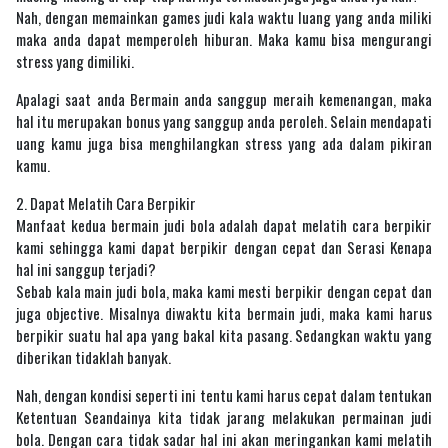
Nah, dengan memainkan games judi kala waktu luang yang anda miliki
maka anda dapat memperoleh hiburan. Maka kamu bisa mengurangi
stress yang dimiliki.
Apalagi saat anda Bermain anda sanggup meraih kemenangan, maka
hal itu merupakan bonus yang sanggup anda peroleh. Selain mendapati
uang kamu juga bisa menghilangkan stress yang ada dalam pikiran
kamu.
2. Dapat Melatih Cara Berpikir
Manfaat kedua bermain judi bola adalah dapat melatih cara berpikir
kami sehingga kami dapat berpikir dengan cepat dan Serasi Kenapa
hal ini sanggup terjadi?
Sebab kala main judi bola, maka kami mesti berpikir dengan cepat dan
juga objective. Misalnya diwaktu kita bermain judi, maka kami harus
berpikir suatu hal apa yang bakal kita pasang. Sedangkan waktu yang
diberikan tidaklah banyak.
Nah, dengan kondisi seperti ini tentu kami harus cepat dalam tentukan
Ketentuan Seandainya kita tidak jarang melakukan permainan judi
bola. Dengan cara tidak sadar hal ini akan meringankan kami melatih