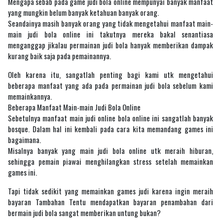
Mengapa sebab pada game judi bola online mempunyai banyak manfaat
yang mungkin belum banyak ketahuan banyak orang.
Seandainya masih banyak orang yang tidak mengetahui manfaat main-
main judi bola online ini takutnya mereka bakal senantiasa
menganggap jikalau permainan judi bola hanyak memberikan dampak
kurang baik saja pada pemainannya.
Oleh karena itu, sangatlah penting bagi kami utk mengetahui
beberapa manfaat yang ada pada permainan judi bola sebelum kami
memainkannya.
Beberapa Manfaat Main-main Judi Bola Online
Sebetulnya manfaat main judi online bola online ini sangatlah banyak
bosque. Dalam hal ini kembali pada cara kita memandang games ini
bagaimana.
Misalnya banyak yang main judi bola online utk meraih hiburan,
sehingga pemain piawai menghilangkan stress setelah memainkan
games ini.
Tapi tidak sedikit yang memainkan games judi karena ingin meraih
bayaran Tambahan Tentu mendapatkan bayaran penambahan dari
bermain judi bola sangat memberikan untung bukan?