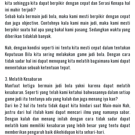
kita sehingga kita dapat berpikir dengan cepat dan Serasi Kenapa hal
ini mahir terjadi?
Sebab kala bermain judi bola, maka kami mesti berpikir dengan cepat
dan juga objective. Contohnya kala kami main judi, maka kami mesti
berpikir suatu hal apa yang bakal kami pasang. Sedangkan waktu yang
diberikan tidaklah banyak.
Nah, dengan kondisi seperti ini tentu kita mesti cepat dalam tentukan
Keputusan Bila kita sering melakukan game judi bola. Dengan cara
tidak sadar hal ini dapat menopang kita melatih bagaimana kami dapat
menentukan sebuah ketentuan tepat.
3. Melatih Kesabaran
Manfaat ketiga bermain judi bola yakni karena dapat melatih
kesabaran. Seperti yang telah kami ketahui bahwasannya dalam setiap
game judi itu tentunya ada yang kalah dan juga menang iya kan?
Dari ke-2 hal itu tentu tidak dapat kita hindari saat Main-main Nah,
justru dari hal itulah kami dapat mencari ilmu yang namanya sabar.
Dengan kalah dan menang inilah dengan cara tidak sadar dapat
melatih kami memiliki kesabaran yang lebih besar yang tentu dapat
memberikan pengaruh baik dikehidupan kita sehari-hari.