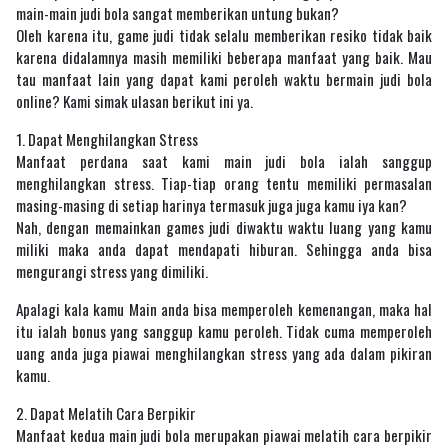
main-main judi bola sangat memberikan untung bukan?
Oleh karena itu, game judi tidak selalu memberikan resiko tidak baik
karena didalamnya masih memiliki beberapa manfaat yang baik. Mau
tau manfaat lain yang dapat kami peroleh waktu bermain judi bola
online? Kami simak ulasan berikut ini ya.
1. Dapat Menghilangkan Stress
Manfaat perdana saat kami main judi bola ialah sanggup
menghilangkan stress. Tiap-tiap orang tentu memiliki permasalan
masing-masing di setiap harinya termasuk juga juga kamu iya kan?
Nah, dengan memainkan games judi diwaktu waktu luang yang kamu
miliki maka anda dapat mendapati hiburan. Sehingga anda bisa
mengurangi stress yang dimiliki.
Apalagi kala kamu Main anda bisa memperoleh kemenangan, maka hal
itu ialah bonus yang sanggup kamu peroleh. Tidak cuma memperoleh
uang anda juga piawai menghilangkan stress yang ada dalam pikiran
kamu.
2. Dapat Melatih Cara Berpikir
Manfaat kedua main judi bola merupakan piawai melatih cara berpikir