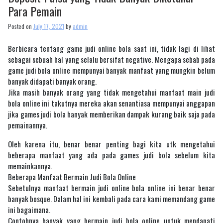
Para Pemain
Posted on
July 17, 2021
by
admin
Berbicara tentang game judi online bola saat ini, tidak lagi di lihat
sebagai sebuah hal yang selalu bersifat negative. Mengapa sebab pada
game judi bola online mempunyai banyak manfaat yang mungkin belum
banyak didapati banyak orang.
Jika masih banyak orang yang tidak mengetahui manfaat main judi
bola online ini takutnya mereka akan senantiasa mempunyai anggapan
jika games judi bola hanyak memberikan dampak kurang baik saja pada
pemainannya.
Oleh karena itu, benar benar penting bagi kita utk mengetahui
beberapa manfaat yang ada pada games judi bola sebelum kita
memainkannya.
Beberapa Manfaat Bermain Judi Bola Online
Sebetulnya manfaat bermain judi online bola online ini benar benar
banyak bosque. Dalam hal ini kembali pada cara kami memandang game
ini bagaimana.
Contohnya banyak yang bermain judi bola online untuk mendapati