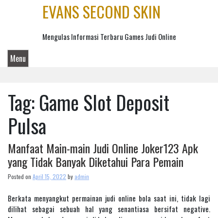
Skip
EVANS SECOND SKIN
to
content
Mengulas Informasi Terbaru Games Judi Online
Menu
Tag:
Game Slot Deposit
Pulsa
Manfaat Main-main Judi Online Joker123 Apk
yang Tidak Banyak Diketahui Para Pemain
Posted on
April 15, 2022
by
admin
Berkata menyangkut permainan judi online bola saat ini, tidak lagi
dilihat sebagai sebuah hal yang senantiasa bersifat negative.