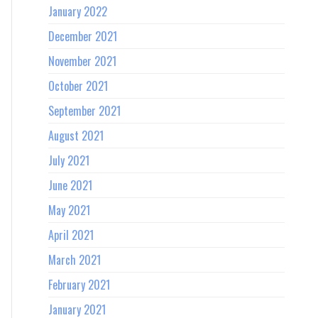
January 2022
December 2021
November 2021
October 2021
September 2021
August 2021
July 2021
June 2021
May 2021
April 2021
March 2021
February 2021
January 2021