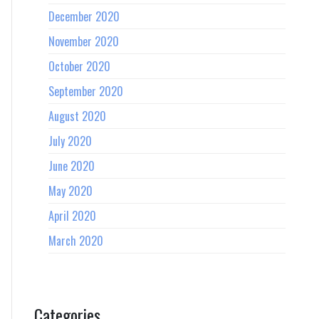
December 2020
November 2020
October 2020
September 2020
August 2020
July 2020
June 2020
May 2020
April 2020
March 2020
Categories