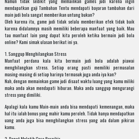
Namun tidak sedikit yang memainkan games judi karena ingin
mendapatkan gaji Tambahan Tentu mendapati bayaran tambahan dari
main judi bola sangat memberikan untung bukan?
Oleh karena itu, game judi tidak selalu memberikan efek tidak baik
karena didalamnya masih memiliki beberapa manfaat yang baik. Mau
tau manfaat lain yang dapat kita peroleh ketika bermain judi bola
online? Kami simak ulasan berikut ini ya.
1. Sanggup Menghilangkan Stress
Manfaat perdana kala kita bermain judi bola adalah piawai
menghilangkan stress. Setiap orang pasti memiliki permasalan
masing-masing di setiap harinya termasuk juga anda iya kan?
Nah, dengan memainkan game judi disaat waktu luang yang kamu miliki
maka anda akan mendapati hiburan. Maka anda sanggup mengurangi
stress yang dimiliki.
Apalagi kala kamu Main-main anda bisa mendapati kemenangan, maka
hal itu ialah bonus yang mahir kamu peroleh. Tidak hanya mendapatkan
uang anda juga bisa menghilangkan stress yang ada dalam pikiran
kamu.
2. Dapat Melatih Cara Berpikir