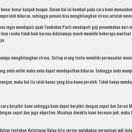
ni benar benar banyak bosque. Dalam hal ini kembali pada cara kami memanda
memperoleh hiburan, sehingga pemain bisa menghilangkan stress setelah mema
rena ingin mendapati upah Tambahan Pasti mendapati gaji penambahan dari 
rikan resiko tidak baik karena didalamnya masih memiliki beberapa manfaat 
ya.
 mampu menghilangkan stress. Setiap orang tentu memiliki permasalan masin
ang anda miliki maka anda dapat mendapatkan hiburan. Sehingga anda mampu
ngan, maka hal itu ialah bonus yang bisa kamu peroleh. Tidak hanya menda
 cara berpikir kami sehingga kami dapat berpikir dengan cepat dan Serasi M
dengan cepat dan juga objective. Misalnya diwaktu kami bermain judi, maka 
t dalam tentukan Ketetapan Kalau kita sering melakukan permainan judi bol