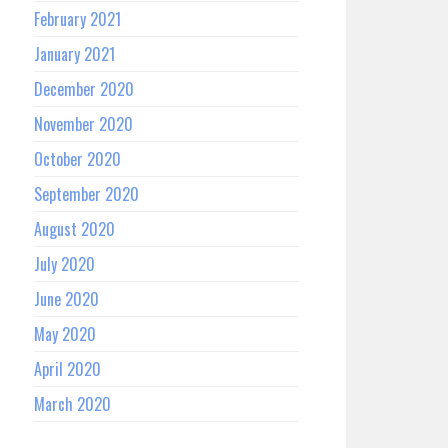
February 2021
January 2021
December 2020
November 2020
October 2020
September 2020
August 2020
July 2020
June 2020
May 2020
April 2020
March 2020