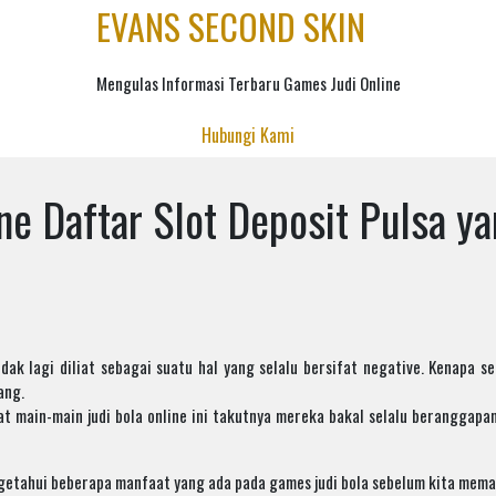
EVANS SECOND SKIN
Mengulas Informasi Terbaru Games Judi Online
Hubungi Kami
ne Daftar Slot Deposit Pulsa y
tidak lagi diliat sebagai suatu hal yang selalu bersifat negative. Kenapa 
ang.
 main-main judi bola online ini takutnya mereka bakal selalu beranggapa
ngetahui beberapa manfaat yang ada pada games judi bola sebelum kita mema