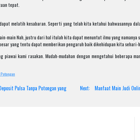
uan tepat.
apat melatih kesabaran. Seperti yang telah kita ketahui bahwasannya dala
Main-main Nah, justru dari hal itulah kita dapat menuntut ilmu yang namanya
 besar yang tentu dapat memberikan pengaruh baik dikehidupan kita sehari-h
yang piawai kami rasakan. Mudah-mudahan dengan mengetahui beberapa manf
a Potongan
Deposit Pulsa Tanpa Potongan yang
Next:
Manfaat Main Judi Onli