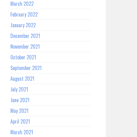
March 2022
February 2022
January 2022
December 2021
November 2021
October 2021
September 2021
August 2021
July 2021
June 2021
May 2021
April 2021
March 2021