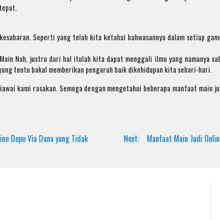
tepat.
 kesabaran. Seperti yang telah kita ketahui bahwasannya dalam setiap game
 Main Nah, justru dari hal itulah kita dapat menggali ilmu yang namanya s
 yang tentu bakal memberikan pengaruh baik dikehidupan kita sehari-hari.
 piawai kami rasakan. Semoga dengan mengetahui beberapa manfaat main ju
ine Depo Via Dana yang Tidak
Next:
Manfaat Main Judi Onli