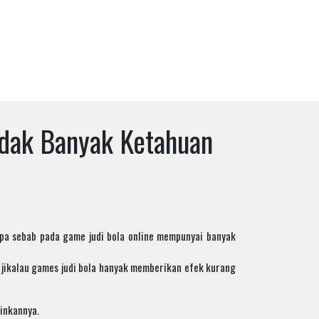
idak Banyak Ketahuan
napa sebab pada game judi bola online mempunyai banyak
 jikalau games judi bola hanyak memberikan efek kurang
inkannya.