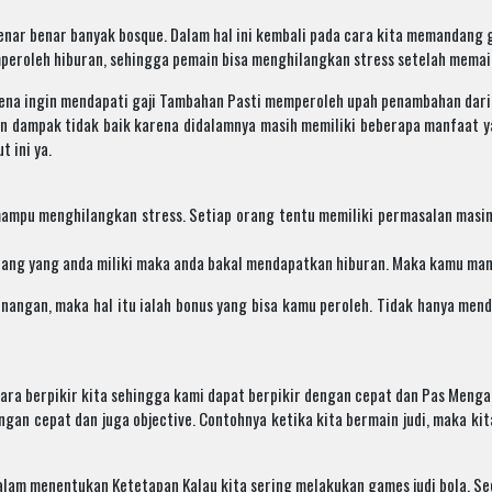
 benar benar banyak bosque. Dalam hal ini kembali pada cara kita memandang
mperoleh hiburan, sehingga pemain bisa menghilangkan stress setelah memai
rena ingin mendapati gaji Tambahan Pasti memperoleh upah penambahan dari
an dampak tidak baik karena didalamnya masih memiliki beberapa manfaat y
t ini ya.
ampu menghilangkan stress. Setiap orang tentu memiliki permasalan masing
ang yang anda miliki maka anda bakal mendapatkan hiburan. Maka kamu mam
nangan, maka hal itu ialah bonus yang bisa kamu peroleh. Tidak hanya me
ara berpikir kita sehingga kami dapat berpikir dengan cepat dan Pas Mengap
engan cepat dan juga objective. Contohnya ketika kita bermain judi, maka ki
 dalam menentukan Ketetapan Kalau kita sering melakukan games judi bola. Se