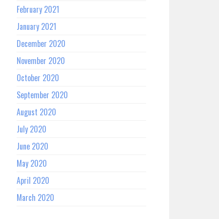
February 2021
January 2021
December 2020
November 2020
October 2020
September 2020
August 2020
July 2020
June 2020
May 2020
April 2020
March 2020