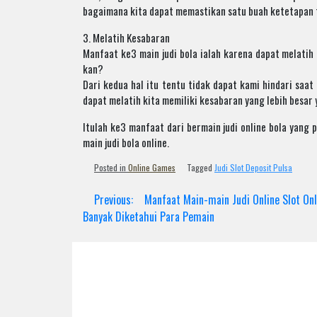
bagaimana kita dapat memastikan satu buah ketetapan 
3. Melatih Kesabaran
Manfaat ke3 main judi bola ialah karena dapat melatih
kan?
Dari kedua hal itu tentu tidak dapat kami hindari saat
dapat melatih kita memiliki kesabaran yang lebih besar
Itulah ke3 manfaat dari bermain judi online bola yang
main judi bola online.
Posted in
Online Games
Tagged
Judi Slot Deposit Pulsa
Post
Previous:
Manfaat Main-main Judi Online Slot Onl
navigation
Banyak Diketahui Para Pemain