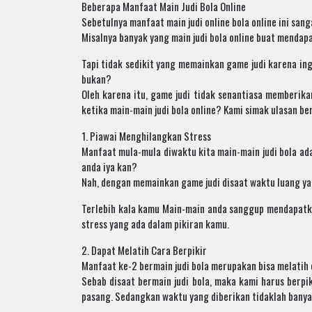
Beberapa Manfaat Main Judi Bola Online
Sebetulnya manfaat main judi online bola online ini sa
Misalnya banyak yang main judi bola online buat mendap
Tapi tidak sedikit yang memainkan game judi karena 
bukan?
Oleh karena itu, game judi tidak senantiasa memberika
ketika main-main judi bola online? Kami simak ulasan beri
1. Piawai Menghilangkan Stress
Manfaat mula-mula diwaktu kita main-main judi bola ad
anda iya kan?
Nah, dengan memainkan game judi disaat waktu luang ya
Terlebih kala kamu Main-main anda sanggup mendapatk
stress yang ada dalam pikiran kamu.
2. Dapat Melatih Cara Berpikir
Manfaat ke-2 bermain judi bola merupakan bisa melatih c
Sebab disaat bermain judi bola, maka kami harus berpik
pasang. Sedangkan waktu yang diberikan tidaklah banya