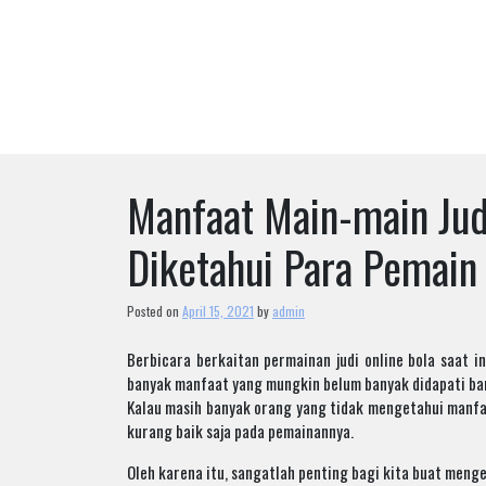
Skip
to
content
Manfaat Main-main Jud
Diketahui Para Pemain
Posted on
April 15, 2021
by
admin
Berbicara berkaitan permainan judi online bola saat in
banyak manfaat yang mungkin belum banyak didapati ba
Kalau masih banyak orang yang tidak mengetahui manfaa
kurang baik saja pada pemainannya.
Oleh karena itu, sangatlah penting bagi kita buat men