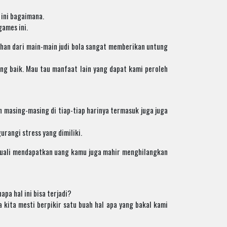
 ini bagaimana.
games ini.
an dari main-main judi bola sangat memberikan untung
ang baik. Mau tau manfaat lain yang dapat kami peroleh
 masing-masing di tiap-tiap harinya termasuk juga juga
rangi stress yang dimiliki.
cuali mendapatkan uang kamu juga mahir menghilangkan
pa hal ini bisa terjadi?
a kita mesti berpikir satu buah hal apa yang bakal kami